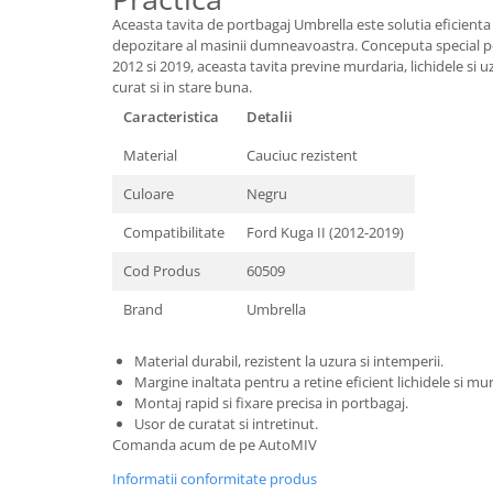
Oglinzi
Aceasta tavita de portbagaj Umbrella este solutia eficienta
Pompa Spalator Parbriz
depozitare al masinii dumneavoastra. Conceputa special pe
Accesorii Camioane
2012 si 2019, aceasta tavita previne murdaria, lichidele si
curat si in stare buna.
Lampi si Proiectoare Camion
Caracteristica
Detalii
Marcaje si Echipamente de
Siguranta
Material
Cauciuc rezistent
Accesorii Cabina Camion
Culoare
Negru
Echipamente Electrice si
Compatibilitate
Ford Kuga II (2012-2019)
Pneumatice
Cod Produs
60509
Echipamente ADR si Utilitare
Uleiuri si Lichide Auto
Brand
Umbrella
Aditivi Auto
Material durabil, rezistent la uzura si intemperii.
Aditivi Combustibil
Margine inaltata pentru a retine eficient lichidele si mu
Aditivi Ulei Motor
Montaj rapid si fixare precisa in portbagaj.
Usor de curatat si intretinut.
Aditivi DPF, Sistem Racire si
Comanda acum de pe AutoMIV
Servodirectie
Antigel
Informatii conformitate produs