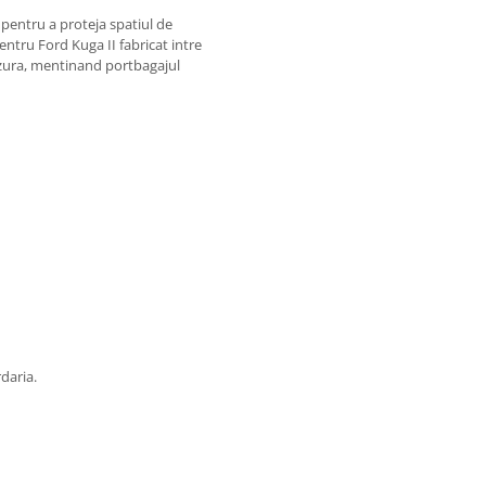
 pentru a proteja spatiul de
ntru Ford Kuga II fabricat intre
 uzura, mentinand portbagajul
rdaria.