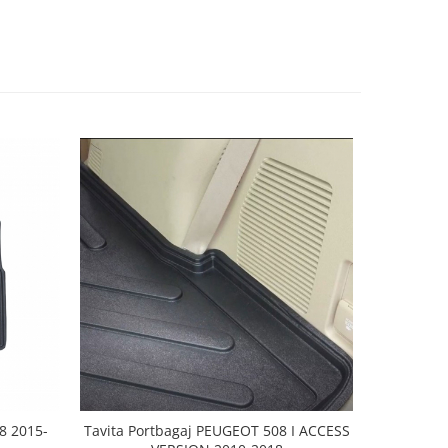
8 2015-
Tavita Portbagaj PEUGEOT 508 I ACCESS
Tavita Po