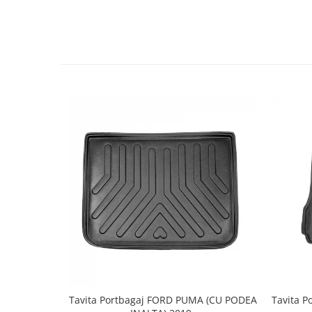
Spray Curatare Frane
Produse Intretinere si Detailing
Lubrifianti si Spray-uri de Curatare
Curatare si Detailing Interior
Vopsitorie, Chituri si Adezivi
Curatare si Detailing Exterior
Articole Auto Sezoniere
Produse de Iarna
Cabluri Pornire
Produse de Vara
Blog
Tavita Portbagaj FORD PUMA (CU PODEA
Tavita P