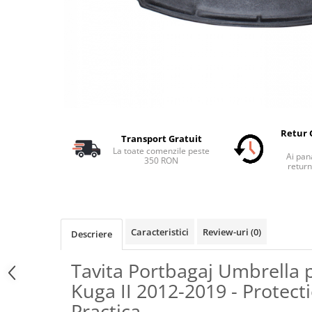
Accesorii Electronice Auto
Incarcatoare Auto
Accesorii pentru Roti si Anvelope
Husa Anvelope
Truse Chei
Organizatoare Auto
Iluminat Auto
Retur 
Transport Gratuit
Semnalizari
La toate comenzile peste
Ai pana
350 RON
return
Faruri Ceata
Proiectoare
Accesorii LED
Caracteristici
Review-uri
(0)
Becuri Auto
Descriere
Piese Auto
Tavita Portbagaj Umbrella 
Piese Caroserie
Kuga II 2012-2019 - Protecti
Amortizoare Capota
Practica