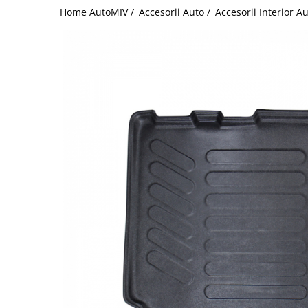
Home AutoMIV /
Accesorii Auto /
Accesorii Interior A
Schimbatoare Viteze
Accesorii Auto
Accesorii Auto Exterior
Husa Auto / Prelata Auto
Paravanturi Auto / Deflectoare Aer
Capace Roti
Accesorii Interior Auto
Inchidere Centralizata
Huse Auto
Huse Scaune Auto
Husa Volan
Tavite Portbagaj Dedicate
Covorase Auto/ Presuri Auto
Seturi Interior
Accesorii Siguranta Auto
Carcasa Cheie