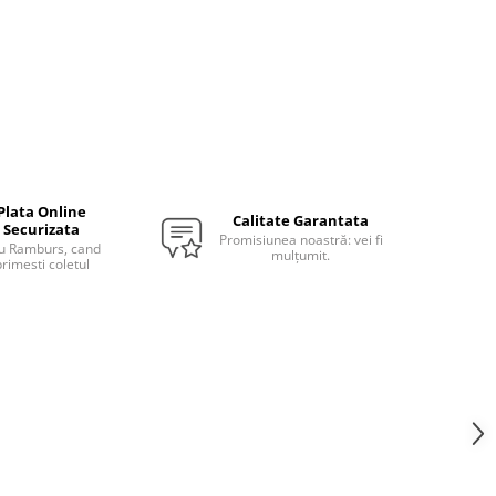
Plata Online
Calitate Garantata
Securizata
Promisiunea noastră: vei fi
u Ramburs, cand
mulțumit.
rimesti coletul