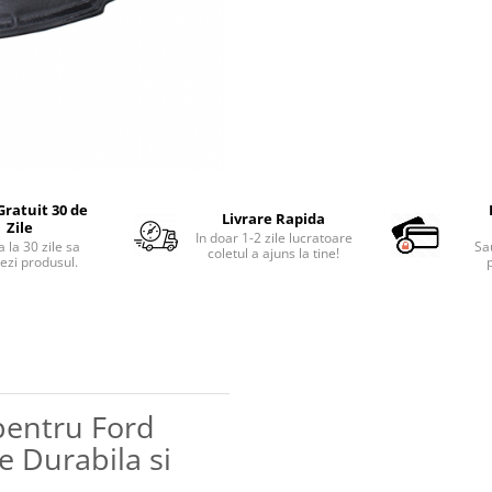
Gratuit 30 de
Livrare Rapida
Zile
In doar 1-2 zile lucratoare
 la 30 zile sa
Sa
coletul a ajuns la tine!
ezi produsul.
p
pentru Ford
e Durabila si