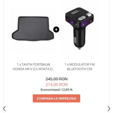
Oglinzi
Pompa Spalator Parbriz
Accesorii Camioane
Lampi si Proiectoare Camion
Marcaje si Echipamente de
Siguranta
Accesorii Cabina Camion
Echipamente Electrice si
Pneumatice
Echipamente ADR si Utilitare
1 x TAVITA PORTBAGAJ
1 x MODULATOR FM
HONDA HR-V (CU ROATA DE
BLUETOOTH C59
Uleiuri si Lichide Auto
REZERVA) 2015-2021
Aditivi Auto
245,00 RON
214,00 RON
Aditivi Combustibil
Economisesti 12,65 %
Aditivi Ulei Motor
Aditivi DPF, Sistem Racire si
CUMPARA-LE IMPREUNA
Servodirectie
Antigel