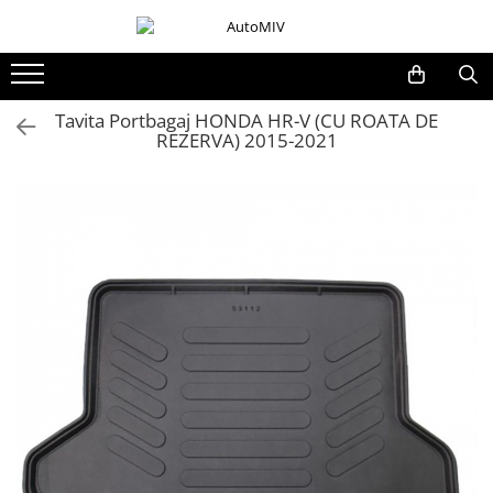
Toate Produsele
Oferta Saptamanii
Tavita Portbagaj HONDA HR-V (CU ROATA DE
REZERVA) 2015-2021
Butoane
Butoane Geam
Bloc Lumini
Butoane Reglare Oglinzi
Seturi Butoane
Butoane Blocare/Deblocare
Buton Frana
Buton Clapeta Rezervor
Buton Portbagaj
Alte Butoane/Comutatoare
Butoane Semnalizare