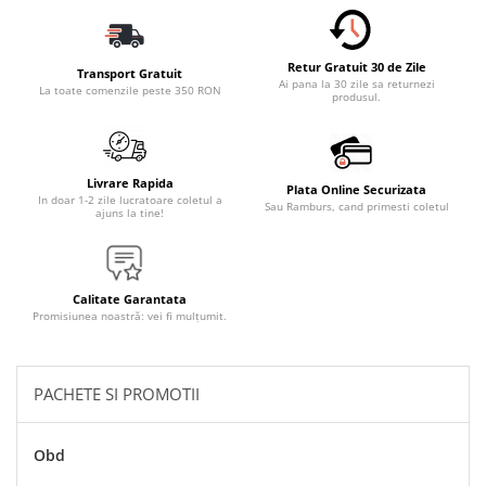
Accesorii Electronice Auto
Incarcatoare Auto
Retur Gratuit 30 de Zile
Accesorii pentru Roti si Anvelope
Transport Gratuit
Ai pana la 30 zile sa returnezi
La toate comenzile peste 350 RON
produsul.
Husa Anvelope
Truse Chei
Organizatoare Auto
Livrare Rapida
Plata Online Securizata
Iluminat Auto
In doar 1-2 zile lucratoare coletul a
Sau Ramburs, cand primesti coletul
ajuns la tine!
Semnalizari
Faruri Ceata
Proiectoare
Calitate Garantata
Promisiunea noastră: vei fi mulțumit.
Accesorii LED
Becuri Auto
PACHETE SI PROMOTII
Piese Auto
Piese Caroserie
Obd
Amortizoare Capota