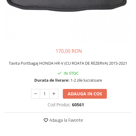
Schimbatoare Viteze
Accesorii Auto
Accesorii Auto Exterior
Husa Auto / Prelata Auto
Paravanturi Auto / Deflectoare Aer
Capace Roti
170,00 RON
Accesorii Interior Auto
Tavita Portbagaj HONDA HR-V (CU ROATA DE REZERVA) 2015-2021
Inchidere Centralizata
Huse Auto
IN STOC
Durata de livrare:
1-2 zile lucratoare
Huse Scaune Auto
Husa Volan
ADAUGA IN COS
Tavite Portbagaj Dedicate
Covorase Auto/ Presuri Auto
Cod Produs:
60561
Seturi Interior
Accesorii Siguranta Auto
Adauga la Favorite
Carcasa Cheie