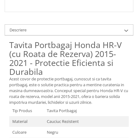
Spray Curatare Frane
Produse Intretinere si Detailing
Lubrifianti si Spray-uri de Curatare
Descriere
Curatare si Detailing Interior
Tavita Portbagaj Honda HR-V
Vopsitorie, Chituri si Adezivi
(cu Roata de Rezerva) 2015-
Curatare si Detailing Exterior
2021 - Protectie Eficienta si
Articole Auto Sezoniere
Durabila
Produse de Iarna
Cabluri Pornire
Acest covor de protectie portbagaj, cunoscut si ca tavita
portbagaj, este o solutie practica pentru a mentine curatenia in
Produse de Vara
masina dumneavoastra. Conceput special pentru Honda HR-V cu
Blog
roata de rezerva, model anii 2015-2021, ofera o bariera solida
impotriva murdariei, lichidelor si uzurii zilnice.
Tip Produs
Tavita Portbagaj
Material
Cauciuc Rezistent
Culoare
Negru