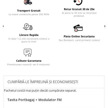
Retur Gratuit 30 de Zile
Transport Gratuit
Ai pana la 30 zile sa returnezi
La toate comenzile peste 350 RON
produsul.
Livrare Rapida
Plata Online Securizata
In doar 1-2 zile lucratoare coletul a
Sau Ramburs, cand primesti coletul
ajuns la tine!
Calitate Garantata
Promisiunea noastră: vei fi mulțumit.
CUMPĂRĂ-LE ÎMPREUNĂ ȘI ECONOMISEȘTI
Pachetul costă mai puțin decât cumpărate separat.
Tavita Portbagaj + Modulator FM