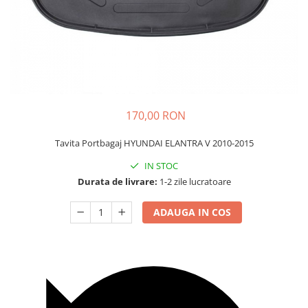
Carcasa Cheie
Accesorii Electronice Auto
Incarcatoare Auto
Accesorii pentru Roti si Anvelope
Husa Anvelope
Truse Chei
170,00 RON
Organizatoare Auto
Tavita Portbagaj HYUNDAI ELANTRA V 2010-2015
IN STOC
Durata de livrare:
1-2 zile lucratoare
ADAUGA IN COS