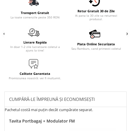
Retur Gratuit 30 de Zile
Transport Gratuit
Ai pana la 30 zile sa returnezi
La toate comenzile peste 350 RON
produsul.
Livrare Rapida
Plata Online Securizata
In doar 1-2 zile lucratoare coletul a
Sau Ramburs, cand primesti coletul
ajuns la tine!
Calitate Garantata
Promisiunea noastră: vei fi mulțumit.
CUMPĂRĂ-LE ÎMPREUNĂ ȘI ECONOMISEȘTI
Pachetul costă mai puțin decât cumpărate separat.
Tavita Portbagaj + Modulator FM