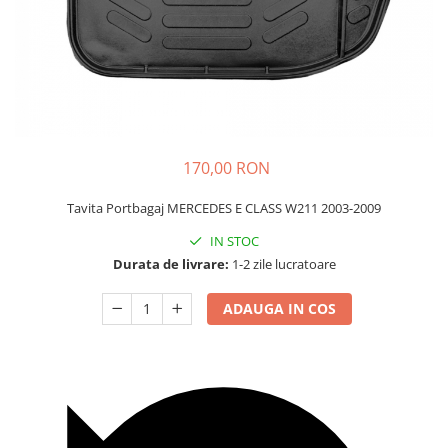
Carcasa Cheie
Accesorii Electronice Auto
Incarcatoare Auto
Accesorii pentru Roti si Anvelope
Husa Anvelope
Truse Chei
170,00 RON
Organizatoare Auto
Tavita Portbagaj MERCEDES E CLASS W211 2003-2009
IN STOC
Durata de livrare:
1-2 zile lucratoare
ADAUGA IN COS