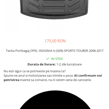
Carcasa Cheie
Accesorii Electronice Auto
Incarcatoare Auto
Accesorii pentru Roti si Anvelope
Husa Anvelope
Truse Chei
170,00 RON
Organizatoare Auto
Tavita Portbagaj OPEL INSIGNIA A (G09) SPORTS TOURER 2008-2017
IN STOC
Durata de livrare:
1-2 zile lucratoare
Nu esti sigur ca se potriveste pe masina ta?
Spune-ne anul si motorizarea sau trimite o poza.
Iti confirmam noi
potrivirea
inainte sa comanzi, nu-ti cerem seria de caroserie.