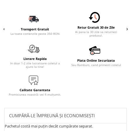
Retur Gratuit 30 de Zile
Transport Gratuit
Ai pana la 30 zile sa returnezi
La toate comenzile peste 350 RON
produsul.
Livrare Rapida
Plata Online Securizata
In doar 1-2 zile lucratoare coletul a
Sau Ramburs, cand primesti coletul
ajuns la tine!
Calitate Garantata
Promisiunea noastră: vei fi mulțumit.
CUMPĂRĂ-LE ÎMPREUNĂ ȘI ECONOMISEȘTI
Pachetul costă mai puțin decât cumpărate separat.