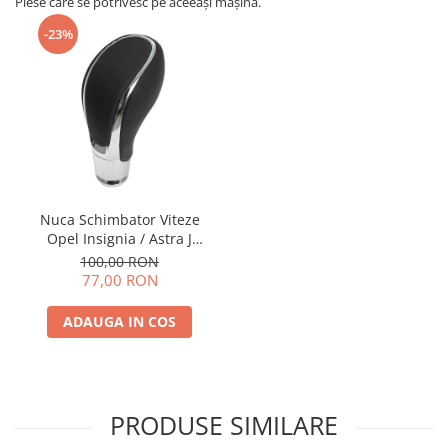
Piese care se potrivesc pe aceeași mașină.
-23%
Nuca Schimbator Viteze
Opel Insignia / Astra J
Automat
100,00 RON
77,00 RON
ADAUGA IN COS
PRODUSE SIMILARE