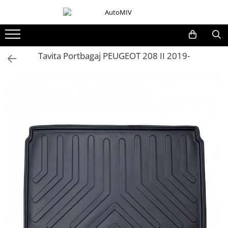
Toate Produsele
Oferta Saptamanii
Tavita Portbagaj PEUGEOT 208 II 2019-
Butoane
Butoane Geam
Bloc Lumini
Butoane Reglare Oglinzi
Seturi Butoane
Butoane Blocare/Deblocare
Buton Frana
Buton Clapeta Rezervor
Buton Portbagaj
Alte Butoane/Comutatoare
Butoane Semnalizare