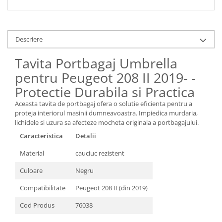
Spray Curatare Frane
Produse Intretinere si Detailing
Lubrifianti si Spray-uri de Curatare
Descriere
Curatare si Detailing Interior
Tavita Portbagaj Umbrella
Vopsitorie, Chituri si Adezivi
pentru Peugeot 208 II 2019- -
Curatare si Detailing Exterior
Protectie Durabila si Practica
Articole Auto Sezoniere
Aceasta tavita de portbagaj ofera o solutie eficienta pentru a
Produse de Iarna
proteja interiorul masinii dumneavoastra. Impiedica murdaria,
lichidele si uzura sa afecteze mocheta originala a portbagajului.
Cabluri Pornire
Caracteristica
Detalii
Produse de Vara
Material
cauciuc rezistent
Blog
Culoare
Negru
Compatibilitate
Peugeot 208 II (din 2019)
Cod Produs
76038