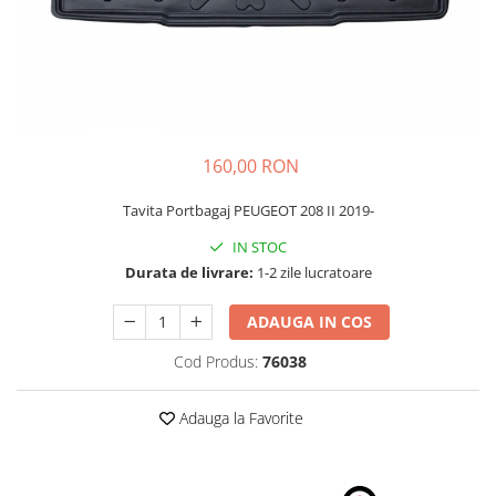
Schimbatoare Viteze
Accesorii Auto
Accesorii Auto Exterior
Husa Auto / Prelata Auto
Paravanturi Auto / Deflectoare Aer
160,00 RON
Capace Roti
Accesorii Interior Auto
Tavita Portbagaj PEUGEOT 208 II 2019-
Inchidere Centralizata
IN STOC
Huse Auto
Durata de livrare:
1-2 zile lucratoare
Huse Scaune Auto
ADAUGA IN COS
Husa Volan
Tavite Portbagaj Dedicate
Cod Produs:
76038
Covorase Auto/ Presuri Auto
Seturi Interior
Adauga la Favorite
Accesorii Siguranta Auto
Carcasa Cheie