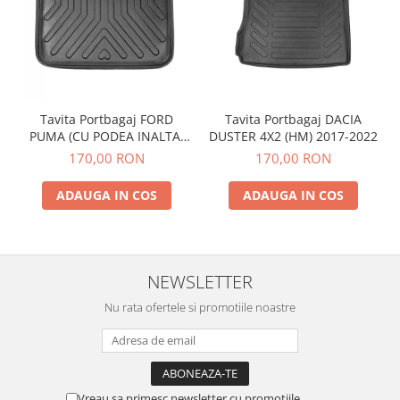
Tavita Portbagaj FORD
Tavita Portbagaj DACIA
PUMA (CU PODEA INALTA)
DUSTER 4X2 (HM) 2017-2022
2019-
170,00 RON
170,00 RON
ADAUGA IN COS
ADAUGA IN COS
NEWSLETTER
Nu rata ofertele si promotiile noastre
Vreau sa primesc newsletter cu promotiile