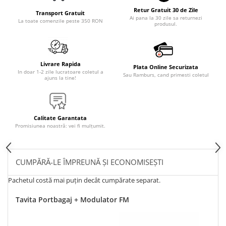
Retur Gratuit 30 de Zile
Transport Gratuit
Ai pana la 30 zile sa returnezi
La toate comenzile peste 350 RON
produsul.
Livrare Rapida
Plata Online Securizata
In doar 1-2 zile lucratoare coletul a
Sau Ramburs, cand primesti coletul
ajuns la tine!
Calitate Garantata
Promisiunea noastră: vei fi mulțumit.
CUMPĂRĂ-LE ÎMPREUNĂ ȘI ECONOMISEȘTI
Pachetul costă mai puțin decât cumpărate separat.
Tavita Portbagaj + Modulator FM