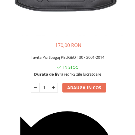
Carcasa Cheie
Accesorii Electronice Auto
Incarcatoare Auto
Accesorii pentru Roti si Anvelope
Husa Anvelope
Truse Chei
170,00 RON
Organizatoare Auto
Tavita Portbagaj PEUGEOT 307 2001-2014
IN STOC
Durata de livrare:
1-2 zile lucratoare
ADAUGA IN COS