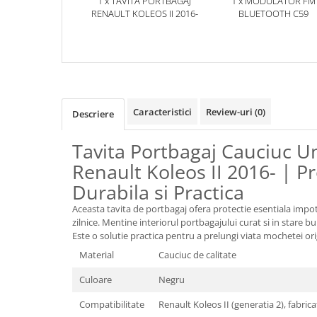
1 x TAVITA PORTBAGAJ
1 x MODULATOR FM
RENAULT KOLEOS II 2016-
BLUETOOTH C59
Caracteristici
Review-uri
(0)
Descriere
Tavita Portbagaj Cauciuc U
Renault Koleos II 2016- | Pr
Durabila si Practica
Aceasta tavita de portbagaj ofera protectie esentiala impotr
zilnice. Mentine interiorul portbagajului curat si in stare b
Este o solutie practica pentru a prelungi viata mochetei ori
Material
Cauciuc de calitate
Culoare
Negru
Compatibilitate
Renault Koleos II (generatia 2), fabric