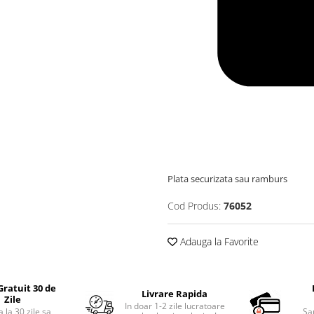
Plata securizata sau ramburs
Cod Produs:
76052
Adauga la Favorite
Gratuit 30 de
Livrare Rapida
Zile
In doar 1-2 zile lucratoare
 la 30 zile sa
Sa