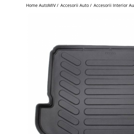
Home AutoMIV /
Accesorii Auto /
Accesorii Interior A
Schimbatoare Viteze
Accesorii Auto
Accesorii Auto Exterior
Husa Auto / Prelata Auto
Paravanturi Auto / Deflectoare Aer
Capace Roti
Accesorii Interior Auto
Inchidere Centralizata
Huse Auto
Huse Scaune Auto
Husa Volan
Tavite Portbagaj Dedicate
Covorase Auto/ Presuri Auto
Seturi Interior
Accesorii Siguranta Auto
Carcasa Cheie