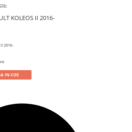
016-
ULT KOLEOS II 2016-
II 2016-
are
A IN COS