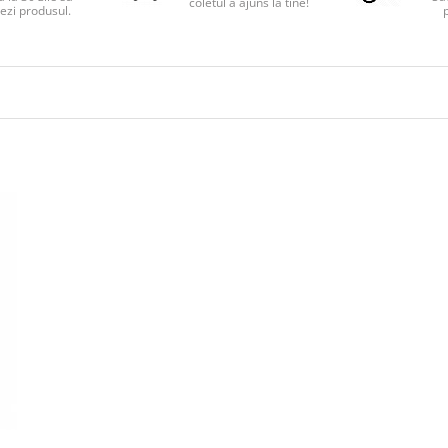
coletul a ajuns la tine!
ezi produsul.
p