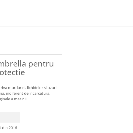
mbrella pentru
otectie
iva murdariei, lichidelor si uzurii
una, indiferent de incarcatura.
ginale a masinii.
at din 2016