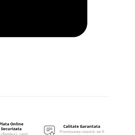
Plata Online
Calitate Garantata
Securizata
Promisiunea noastră: vei fi
u Ramburs, cand