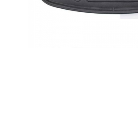
Accesorii Electronice Auto
Incarcatoare Auto
Accesorii pentru Roti si Anvelope
Husa Anvelope
Truse Chei
Organizatoare Auto
Iluminat Auto
Semnalizari
Faruri Ceata
Proiectoare
Accesorii LED
Becuri Auto
Piese Auto
Piese Caroserie
Amortizoare Capota