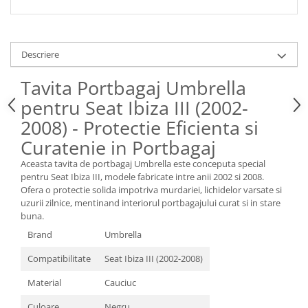
Spray Curatare Frane
Produse Intretinere si Detailing
Lubrifianti si Spray-uri de Curatare
Descriere
Curatare si Detailing Interior
Tavita Portbagaj Umbrella
Vopsitorie, Chituri si Adezivi
pentru Seat Ibiza III (2002-
Curatare si Detailing Exterior
2008) - Protectie Eficienta si
Articole Auto Sezoniere
Curatenie in Portbagaj
Produse de Iarna
Aceasta tavita de portbagaj Umbrella este conceputa special
Cabluri Pornire
pentru Seat Ibiza III, modele fabricate intre anii 2002 si 2008.
Ofera o protectie solida impotriva murdariei, lichidelor varsate si
Produse de Vara
uzurii zilnice, mentinand interiorul portbagajului curat si in stare
Blog
buna.
Brand
Umbrella
Compatibilitate
Seat Ibiza III (2002-2008)
Material
Cauciuc
Culoare
Negru