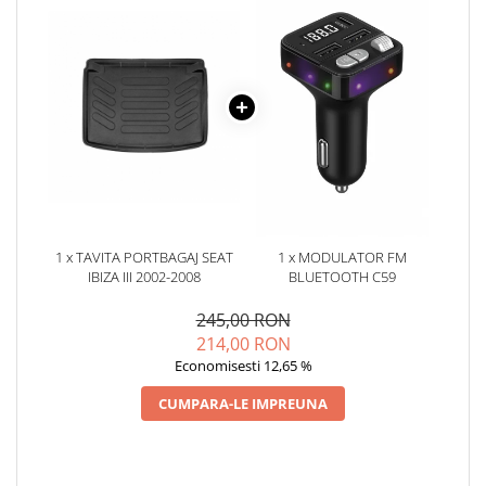
Oglinzi
Pompa Spalator Parbriz
Accesorii Camioane
Lampi si Proiectoare Camion
Marcaje si Echipamente de
Siguranta
Accesorii Cabina Camion
Echipamente Electrice si
Pneumatice
1 x TAVITA PORTBAGAJ SEAT
1 x MODULATOR FM
Echipamente ADR si Utilitare
IBIZA III 2002-2008
BLUETOOTH C59
Uleiuri si Lichide Auto
245,00 RON
Aditivi Auto
214,00 RON
Aditivi Combustibil
Economisesti 12,65 %
Aditivi Ulei Motor
CUMPARA-LE IMPREUNA
Aditivi DPF, Sistem Racire si
Servodirectie
Antigel