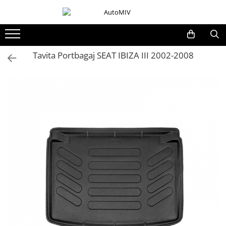
Toate Produsele
Oferta Saptamanii
Tavita Portbagaj SEAT IBIZA III 2002-2008
Butoane
Butoane Geam
Bloc Lumini
Butoane Reglare Oglinzi
Seturi Butoane
Butoane Blocare/Deblocare
Buton Frana
Buton Clapeta Rezervor
Buton Portbagaj
Alte Butoane/Comutatoare
Butoane Semnalizare