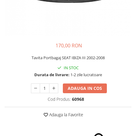
Schimbatoare Viteze
Accesorii Auto
Accesorii Auto Exterior
Husa Auto / Prelata Auto
Paravanturi Auto / Deflectoare Aer
170,00 RON
Capace Roti
Accesorii Interior Auto
Tavita Portbagaj SEAT IBIZA III 2002-2008
Inchidere Centralizata
IN STOC
Huse Auto
Durata de livrare:
1-2 zile lucratoare
Huse Scaune Auto
ADAUGA IN COS
Husa Volan
Tavite Portbagaj Dedicate
Cod Produs:
60968
Covorase Auto/ Presuri Auto
Seturi Interior
Adauga la Favorite
Accesorii Siguranta Auto
Carcasa Cheie