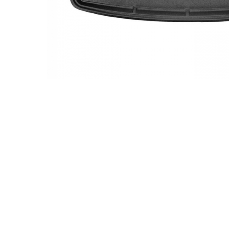
Accesorii Electronice Auto
Incarcatoare Auto
Accesorii pentru Roti si Anvelope
Husa Anvelope
Truse Chei
Organizatoare Auto
Iluminat Auto
Semnalizari
Faruri Ceata
Proiectoare
Accesorii LED
Becuri Auto
Piese Auto
Piese Caroserie
Amortizoare Capota