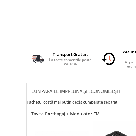
Retur 
Transport Gratuit
La toate comenzile peste
Ai pana
350 RON
return
CUMPĂRĂ-LE ÎMPREUNĂ ȘI ECONOMISEȘTI
Pachetul costă mai puțin decât cumpărate separat.
Tavita Portbagaj + Modulator FM