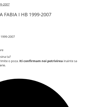
99-2007
A FABIA I HB 1999-2007
 1999-2007
are
sina ta?
rimite o poza.
Iti confirmam noi potrivirea
inainte sa
erie.