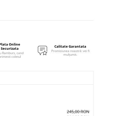
Plata Online
Calitate Garantata
Securizata
Promisiunea noastră: vei fi
u Ramburs, cand
mulțumit.
rimesti coletul
245,00 RON