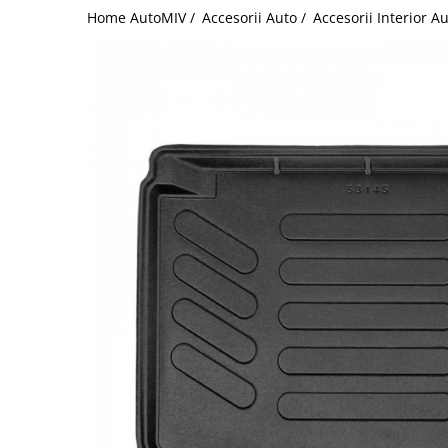
Home AutoMIV /
Accesorii Auto /
Accesorii Interior A
Schimbatoare Viteze
Accesorii Auto
Accesorii Auto Exterior
Husa Auto / Prelata Auto
Paravanturi Auto / Deflectoare Aer
Capace Roti
Accesorii Interior Auto
Inchidere Centralizata
Huse Auto
Huse Scaune Auto
Husa Volan
Tavite Portbagaj Dedicate
Covorase Auto/ Presuri Auto
Seturi Interior
Accesorii Siguranta Auto
Carcasa Cheie