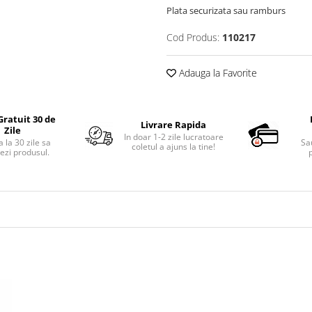
Plata securizata sau ramburs
Cod Produs:
110217
Adauga la Favorite
Gratuit 30 de
Livrare Rapida
Zile
In doar 1-2 zile lucratoare
 la 30 zile sa
Sa
coletul a ajuns la tine!
ezi produsul.
p