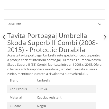
Spray Curatare Frane
Produse Intretinere si Detailing
Lubrifianti si Spray-uri de Curatare
Descriere
Curatare si Detailing Interior
Tavita Portbagaj Umbrella
Vopsitorie, Chituri si Adezivi
Skoda Superb II Combi (2008-
Curatare si Detailing Exterior
2015) - Protectie Durabila
Articole Auto Sezoniere
Produse de Iarna
Aceasta tavita portbagaj Umbrella este special conceputa pentru
a proteja eficient interiorul portbagajului masinii dumneavoastra
Cabluri Pornire
Skoda Superb II (3T) Combi, fabricata intre anii 2008 si 2015. Ofera
Produse de Vara
o bariera solida impotriva murdariei, lichidelor varsate si uzurii
zilnice, mentinand curatenia si valoarea autovehiculului.
Blog
Brand
Umbrella
Cod Produs
106124
Material
Cauciuc rezistent
Culoare
Negru