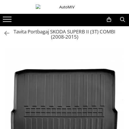
Toate Produsele
Oferta Saptamanii
Tavita Portbagaj SKODA SUPERB II (3T) COMBI
(2008-2015)
Butoane
Butoane Geam
Bloc Lumini
Butoane Reglare Oglinzi
Seturi Butoane
Butoane Blocare/Deblocare
Buton Frana
Buton Clapeta Rezervor
Buton Portbagaj
Alte Butoane/Comutatoare
Butoane Semnalizare