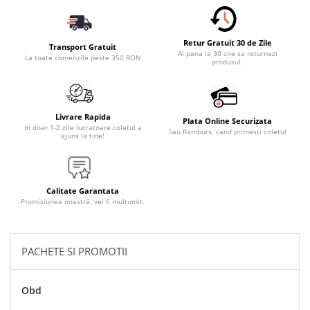
Accesorii Electronice Auto
Incarcatoare Auto
Retur Gratuit 30 de Zile
Accesorii pentru Roti si Anvelope
Transport Gratuit
Ai pana la 30 zile sa returnezi
La toate comenzile peste 350 RON
produsul.
Husa Anvelope
Truse Chei
Organizatoare Auto
Livrare Rapida
Plata Online Securizata
Iluminat Auto
In doar 1-2 zile lucratoare coletul a
Sau Ramburs, cand primesti coletul
ajuns la tine!
Semnalizari
Faruri Ceata
Proiectoare
Calitate Garantata
Promisiunea noastră: vei fi mulțumit.
Accesorii LED
Becuri Auto
PACHETE SI PROMOTII
Piese Auto
Piese Caroserie
Obd
Amortizoare Capota