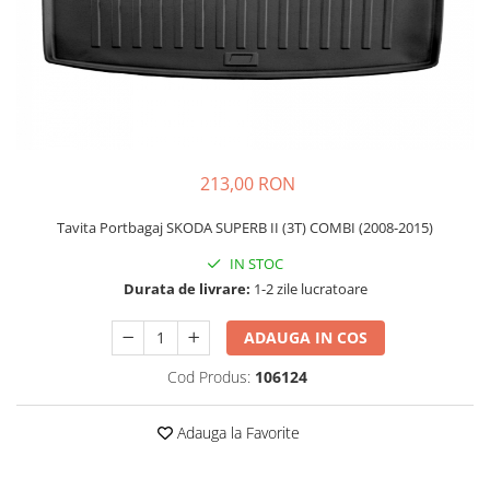
Schimbatoare Viteze
Accesorii Auto
Accesorii Auto Exterior
Husa Auto / Prelata Auto
Paravanturi Auto / Deflectoare Aer
Capace Roti
213,00 RON
Accesorii Interior Auto
Tavita Portbagaj SKODA SUPERB II (3T) COMBI (2008-2015)
Inchidere Centralizata
Huse Auto
IN STOC
Durata de livrare:
1-2 zile lucratoare
Huse Scaune Auto
Husa Volan
ADAUGA IN COS
Tavite Portbagaj Dedicate
Covorase Auto/ Presuri Auto
Cod Produs:
106124
Seturi Interior
Accesorii Siguranta Auto
Adauga la Favorite
Carcasa Cheie