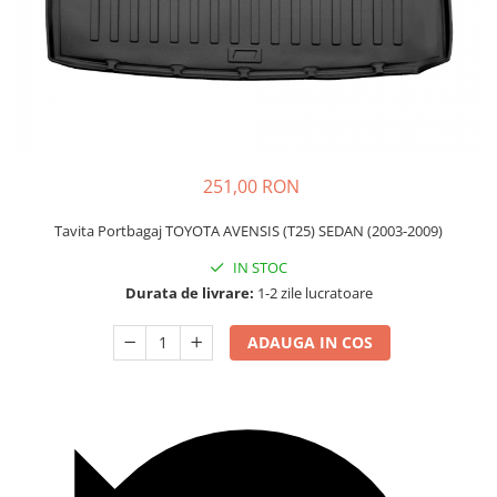
Carcasa Cheie
Accesorii Electronice Auto
Incarcatoare Auto
Accesorii pentru Roti si Anvelope
Husa Anvelope
Truse Chei
251,00 RON
Organizatoare Auto
Tavita Portbagaj TOYOTA AVENSIS (T25) SEDAN (2003-2009)
IN STOC
Durata de livrare:
1-2 zile lucratoare
ADAUGA IN COS