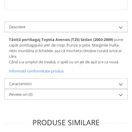
Descriere
Tăviță portbagaj Toyota Avensis (T25) Sedan (2003-2009)
pune
capăt portbagajului plin de nisip, frunze și pete. Marginile înalte
rețin murdăria și lichidele, așa că mocheta rămâne curată orice ai
căra.
Când s-a umplut de treabă, o speli cu un jet de apă și e ca nouă.
Informatii conformitate produs
Caracteristici
Review-uri
(0)
PRODUSE SIMILARE