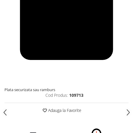
Plata securizata sau ramburs
Cod Produs:
109713
Adauga la Favorite