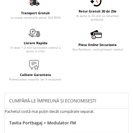
Retur Gratuit 30 de Zile
Transport Gratuit
Ai pana la 30 zile sa returnezi
La toate comenzile peste 350 RON
produsul.
Livrare Rapida
Plata Online Securizata
In doar 1-2 zile lucratoare coletul a
Sau Ramburs, cand primesti coletul
ajuns la tine!
Calitate Garantata
Promisiunea noastră: vei fi mulțumit.
CUMPĂRĂ-LE ÎMPREUNĂ ȘI ECONOMISEȘTI
Pachetul costă mai puțin decât cumpărate separat.
Tavita Portbagaj + Modulator FM