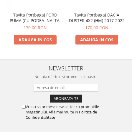
Spray Curatare Frane
Produse Intretinere si Detailing
Tavita Portbagaj FORD
Tavita Portbagaj DACIA
PUMA (CU PODEA INALTA)
DUSTER 4X2 (HM) 2017-2022
Lubrifianti si Spray-uri de Curatare
2019-
170,00 RON
170,00 RON
Curatare si Detailing Interior
ADAUGA IN COS
ADAUGA IN COS
Vopsitorie, Chituri si Adezivi
Curatare si Detailing Exterior
Articole Auto Sezoniere
Produse de Iarna
NEWSLETTER
Cabluri Pornire
Nu rata ofertele si promotiile noastre
Produse de Vara
Blog
Vreau sa primesc newsletter cu promotiile
magazinului. Afla mai multe in
Politica de
Confidentialitate