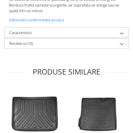
Oglinzi
Bordura înaltă oprește scurgerile, iar suprafața se șterge sau se
Pompa Spalator Parbriz
spală într-un minut.
Accesorii Camioane
Informatii conformitate produs
Lampi si Proiectoare Camion
Caracteristici
Marcaje si Echipamente de
Siguranta
Review-uri
(0)
Accesorii Cabina Camion
Echipamente Electrice si
Pneumatice
PRODUSE SIMILARE
Echipamente ADR si Utilitare
Uleiuri si Lichide Auto
Aditivi Auto
Aditivi Combustibil
Aditivi Ulei Motor
Aditivi DPF, Sistem Racire si
Servodirectie
Antigel