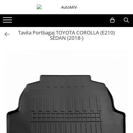
Toate Produsele
Oferta Saptamanii
Tavita Portbagaj TOYOTA COROLLA (E210)
SEDAN (2018-)
Butoane
Butoane Geam
Bloc Lumini
Butoane Reglare Oglinzi
Seturi Butoane
Butoane Blocare/Deblocare
Buton Frana
Buton Clapeta Rezervor
Buton Portbagaj
Alte Butoane/Comutatoare
Butoane Semnalizare