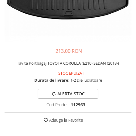
Schimbatoare Viteze
Accesorii Auto
Accesorii Auto Exterior
Husa Auto / Prelata Auto
Paravanturi Auto / Deflectoare Aer
Capace Roti
213,00 RON
Accesorii Interior Auto
Tavita Portbagaj TOYOTA COROLLA (E210) SEDAN (2018-)
Inchidere Centralizata
Huse Auto
STOC EPUIZAT
Durata de livrare:
1-2 zile lucratoare
Huse Scaune Auto
Husa Volan
ALERTA STOC
Tavite Portbagaj Dedicate
Covorase Auto/ Presuri Auto
Cod Produs:
112963
Seturi Interior
Accesorii Siguranta Auto
Adauga la Favorite
Carcasa Cheie