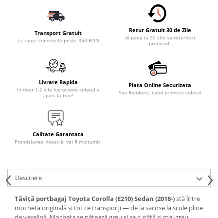
Accesorii Electronice Auto
Incarcatoare Auto
Retur Gratuit 30 de Zile
Accesorii pentru Roti si Anvelope
Transport Gratuit
Ai pana la 30 zile sa returnezi
La toate comenzile peste 350 RON
produsul.
Husa Anvelope
Truse Chei
Organizatoare Auto
Livrare Rapida
Plata Online Securizata
Iluminat Auto
In doar 1-2 zile lucratoare coletul a
Sau Ramburs, cand primesti coletul
ajuns la tine!
Semnalizari
Faruri Ceata
Proiectoare
Calitate Garantata
Promisiunea noastră: vei fi mulțumit.
Accesorii LED
Becuri Auto
Descriere
Piese Auto
Piese Caroserie
Tăviță portbagaj Toyota Corolla (E210) Sedan (2018-)
stă între
Amortizoare Capota
mocheta originală și tot ce transporți — de la sacoșe la scule pline
de vaselină. Mocheta se pătează greu și se curăță și mai greu.