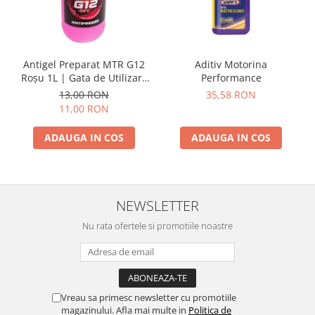
Spray Curatare Frane
Produse Intretinere si Detailing
Lubrifianti si Spray-uri de Curatare
Antigel Preparat MTR G12
Aditiv Motorina
Curatare si Detailing Interior
Roșu 1L | Gata de Utilizare
Performance
-35°C |
13,00 RON
35,58 RON
Vopsitorie, Chituri si Adezivi
11,00 RON
Curatare si Detailing Exterior
ADAUGA IN COS
ADAUGA IN COS
Articole Auto Sezoniere
Produse de Iarna
Cabluri Pornire
Produse de Vara
NEWSLETTER
Blog
Nu rata ofertele si promotiile noastre
Vreau sa primesc newsletter cu promotiile
magazinului. Afla mai multe in
Politica de