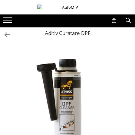
Toate Produsele
Oferta Saptamanii
Aditiv Curatare DPF
Butoane
Butoane Geam
Bloc Lumini
Butoane Reglare Oglinzi
Seturi Butoane
Butoane Blocare/Deblocare
Buton Frana
Buton Clapeta Rezervor
Buton Portbagaj
Alte Butoane/Comutatoare
Butoane Semnalizare