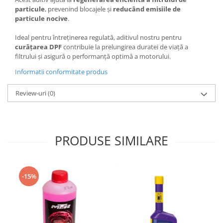
Oglinzi
particule
, prevenind blocajele și
reducând emisiile de
Pompa Spalator Parbriz
particule nocive
.
Accesorii Camioane
Ideal pentru întreținerea regulată, aditivul nostru pentru
Lampi si Proiectoare Camion
curățarea DPF
contribuie la prelungirea duratei de viață a
filtrului și asigură o performanță optimă a motorului.
Marcaje si Echipamente de
Siguranta
Informatii conformitate produs
Accesorii Cabina Camion
Review-uri
(0)
Echipamente Electrice si
Pneumatice
Echipamente ADR si Utilitare
PRODUSE SIMILARE
Uleiuri si Lichide Auto
Aditivi Auto
Aditivi Combustibil
-15%
Aditivi Ulei Motor
Aditivi DPF, Sistem Racire si
Servodirectie
Antigel