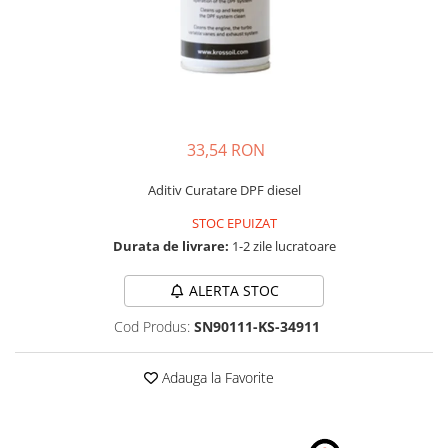
Schimbatoare Viteze
Accesorii Auto
Accesorii Auto Exterior
Husa Auto / Prelata Auto
Paravanturi Auto / Deflectoare Aer
33,54 RON
Capace Roti
Accesorii Interior Auto
Aditiv Curatare DPF diesel
Inchidere Centralizata
STOC EPUIZAT
Huse Auto
Durata de livrare:
1-2 zile lucratoare
Huse Scaune Auto
ALERTA STOC
Husa Volan
Tavite Portbagaj Dedicate
Cod Produs:
SN90111-KS-34911
Covorase Auto/ Presuri Auto
Seturi Interior
Adauga la Favorite
Accesorii Siguranta Auto
Carcasa Cheie