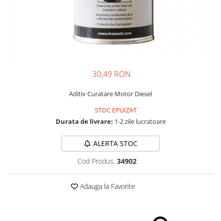
Schimbatoare Viteze
Accesorii Auto
Accesorii Auto Exterior
Husa Auto / Prelata Auto
Paravanturi Auto / Deflectoare Aer
30,49 RON
Capace Roti
Accesorii Interior Auto
Aditiv Curatare Motor Diesel
Inchidere Centralizata
STOC EPUIZAT
Huse Auto
Durata de livrare:
1-2 zile lucratoare
Huse Scaune Auto
ALERTA STOC
Husa Volan
Tavite Portbagaj Dedicate
Cod Produs:
34902
Covorase Auto/ Presuri Auto
Seturi Interior
Adauga la Favorite
Accesorii Siguranta Auto
Carcasa Cheie