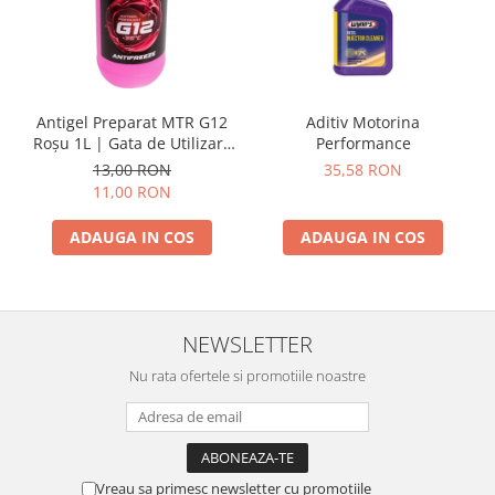
Spray Curatare Frane
Produse Intretinere si Detailing
Lubrifianti si Spray-uri de Curatare
Curatare si Detailing Interior
Antigel Preparat MTR G12
Aditiv Motorina
Roșu 1L | Gata de Utilizare
Performance
Vopsitorie, Chituri si Adezivi
-35°C |
13,00 RON
35,58 RON
Curatare si Detailing Exterior
11,00 RON
Articole Auto Sezoniere
ADAUGA IN COS
ADAUGA IN COS
Produse de Iarna
Cabluri Pornire
Produse de Vara
NEWSLETTER
Blog
Nu rata ofertele si promotiile noastre
Vreau sa primesc newsletter cu promotiile