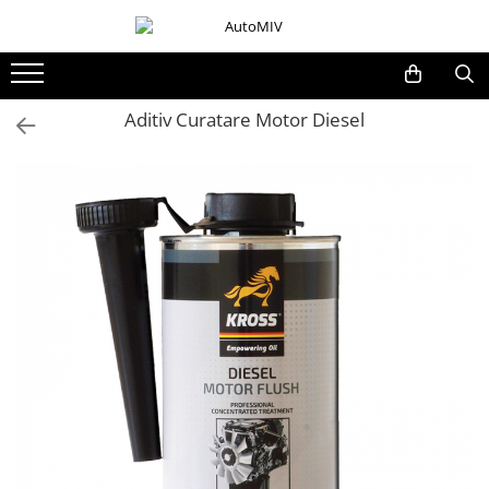
Toate Produsele
Oferta Saptamanii
Aditiv Curatare Motor Diesel
Butoane
Butoane Geam
Bloc Lumini
Butoane Reglare Oglinzi
Seturi Butoane
Butoane Blocare/Deblocare
Buton Frana
Buton Clapeta Rezervor
Buton Portbagaj
Alte Butoane/Comutatoare
Butoane Semnalizare