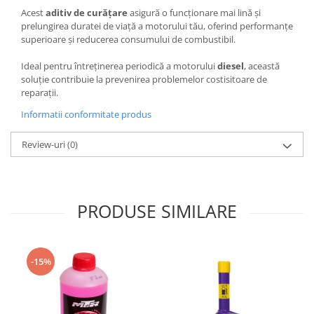
Oglinzi
Acest
aditiv de curățare
asigură o funcționare mai lină și
Pompa Spalator Parbriz
prelungirea duratei de viață a motorului tău, oferind performanțe
superioare și reducerea consumului de combustibil.
Accesorii Camioane
Lampi si Proiectoare Camion
Ideal pentru întreținerea periodică a motorului
diesel
, această
soluție contribuie la prevenirea problemelor costisitoare de
Marcaje si Echipamente de
reparații.
Siguranta
Informatii conformitate produs
Accesorii Cabina Camion
Echipamente Electrice si
Review-uri
(0)
Pneumatice
Echipamente ADR si Utilitare
Uleiuri si Lichide Auto
PRODUSE SIMILARE
Aditivi Auto
Aditivi Combustibil
Aditivi Ulei Motor
-15%
Aditivi DPF, Sistem Racire si
Servodirectie
Antigel