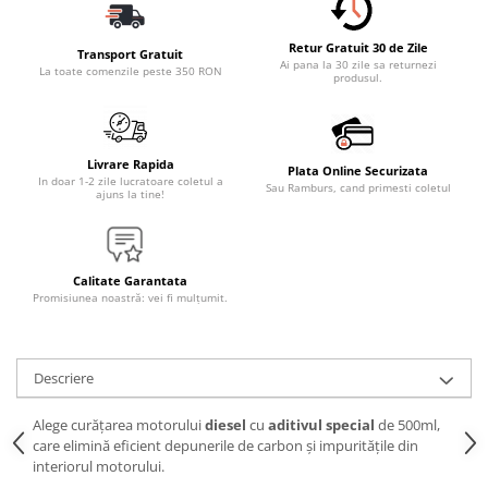
Accesorii Electronice Auto
Incarcatoare Auto
Retur Gratuit 30 de Zile
Transport Gratuit
Ai pana la 30 zile sa returnezi
Accesorii pentru Roti si Anvelope
La toate comenzile peste 350 RON
produsul.
Husa Anvelope
Truse Chei
Livrare Rapida
Organizatoare Auto
Plata Online Securizata
In doar 1-2 zile lucratoare coletul a
Sau Ramburs, cand primesti coletul
ajuns la tine!
Iluminat Auto
Semnalizari
Faruri Ceata
Calitate Garantata
Proiectoare
Promisiunea noastră: vei fi mulțumit.
Accesorii LED
Becuri Auto
Descriere
Piese Auto
Alege curățarea motorului
diesel
cu
aditivul special
de 500ml,
Piese Caroserie
care elimină eficient depunerile de carbon și impuritățile din
Amortizoare Capota
interiorul motorului.