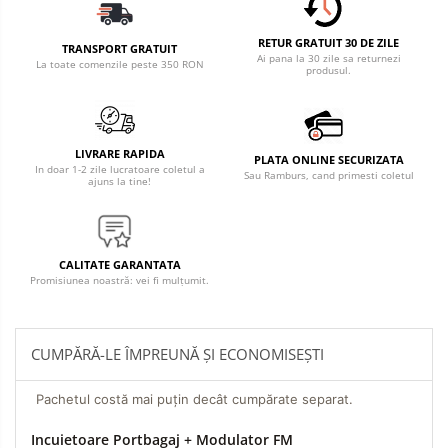
RETUR GRATUIT 30 DE ZILE
TRANSPORT GRATUIT
Ai pana la 30 zile sa returnezi
La toate comenzile peste 350 RON
produsul.
LIVRARE RAPIDA
PLATA ONLINE SECURIZATA
In doar 1-2 zile lucratoare coletul a
Sau Ramburs, cand primesti coletul
ajuns la tine!
CALITATE GARANTATA
Promisiunea noastră: vei fi mulțumit.
CUMPĂRĂ-LE ÎMPREUNĂ ȘI ECONOMISEȘTI
Pachetul costă mai puțin decât cumpărate separat.
Incuietoare Portbagaj + Modulator FM