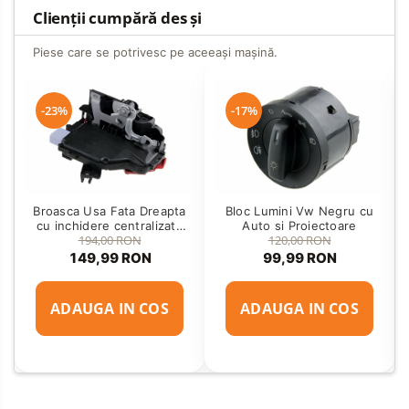
Clienții cumpără des și
Piese care se potrivesc pe aceeași mașină.
-23%
-17%
Broasca Usa Fata Dreapta
Bloc Lumini Vw Negru cu
cu inchidere centralizata
Auto si Proiectoare
194,00 RON
120,00 RON
pentru VW Golf 5, Touran,
Skoda Octavia 2
149,99 RON
99,99 RON
ADAUGA IN COS
ADAUGA IN COS