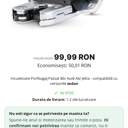
Accesorii Siguranta Auto
Carcasa Cheie
Accesorii Electronice Auto
Incarcatoare Auto
Accesorii pentru Roti si Anvelope
Husa Anvelope
99,99 RON
Truse Chei
150,00 RON
Economisești:
50,01
RON
Organizatoare Auto
Incuietoare Portbagaj Passat B6/ Audi A6/ Jetta - compatibilă cu
versiunile
sedan
IN STOC
Durata de livrare:
1-2 zile lucratoare
Nu esti sigur ca se potriveste pe masina ta?
Spune-ne anul si motorizarea sau trimite o poza.
Iti
confirmam noi potrivirea
inainte sa comanzi, nu-ti