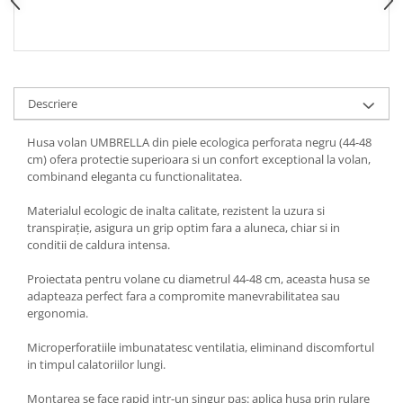
Spray Curatare Frane
Produse Intretinere si Detailing
Lubrifianti si Spray-uri de Curatare
Curatare si Detailing Interior
Descriere
Vopsitorie, Chituri si Adezivi
Husa volan UMBRELLA din piele ecologica perforata negru (44-48
Curatare si Detailing Exterior
cm) ofera protectie superioara si un confort exceptional la volan,
combinand eleganta cu functionalitatea.
Articole Auto Sezoniere
Produse de Iarna
Materialul ecologic de inalta calitate, rezistent la uzura si
transpirație, asigura un grip optim fara a aluneca, chiar si in
Cabluri Pornire
conditii de caldura intensa.
Produse de Vara
Proiectata pentru volane cu diametrul 44-48 cm, aceasta husa se
Blog
adapteaza perfect fara a compromite manevrabilitatea sau
ergonomia.
Microperforatiile imbunatatesc ventilatia, eliminand discomfortul
in timpul calatoriilor lungi.
Montarea se face rapid intr-un singur pas: aplica husa prin rulare