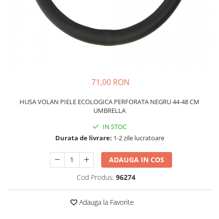
Schimbatoare Viteze
Accesorii Auto
Accesorii Auto Exterior
Husa Auto / Prelata Auto
Paravanturi Auto / Deflectoare Aer
Capace Roti
71,00 RON
Accesorii Interior Auto
HUSA VOLAN PIELE ECOLOGICA PERFORATA NEGRU 44-48 CM
Inchidere Centralizata
UMBRELLA
Huse Auto
IN STOC
Huse Scaune Auto
Durata de livrare:
1-2 zile lucratoare
Husa Volan
Tavite Portbagaj Dedicate
ADAUGA IN COS
Covorase Auto/ Presuri Auto
Cod Produs:
96274
Seturi Interior
Accesorii Siguranta Auto
Adauga la Favorite
Carcasa Cheie