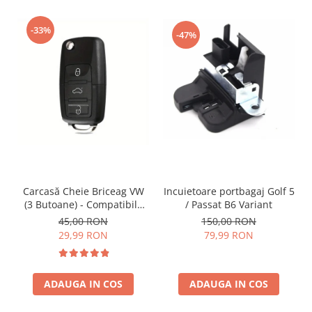
-33%
-47%
Incuietoare portbagaj Golf 5
Carcasă Cheie Briceag VW
/ Passat B6 Variant
(3 Butoane) - Compatibilă
Golf 5, Jetta, Touran etc
150,00 RON
45,00 RON
79,99 RON
29,99 RON
ADAUGA IN COS
ADAUGA IN COS