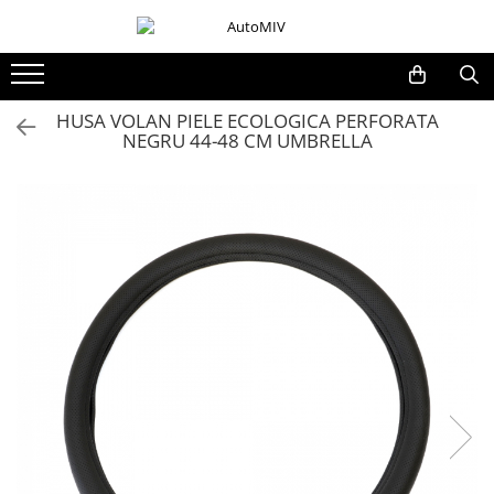
Toate Produsele
Oferta Saptamanii
HUSA VOLAN PIELE ECOLOGICA PERFORATA
NEGRU 44-48 CM UMBRELLA
Butoane
Butoane Geam
Bloc Lumini
Butoane Reglare Oglinzi
Seturi Butoane
Butoane Blocare/Deblocare
Buton Frana
Buton Clapeta Rezervor
Buton Portbagaj
Alte Butoane/Comutatoare
Butoane Semnalizare