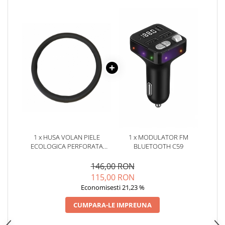
Oglinzi
Pompa Spalator Parbriz
Accesorii Camioane
Lampi si Proiectoare Camion
Marcaje si Echipamente de
Siguranta
Accesorii Cabina Camion
Echipamente Electrice si
Pneumatice
Echipamente ADR si Utilitare
1 x HUSA VOLAN PIELE
1 x MODULATOR FM
Uleiuri si Lichide Auto
ECOLOGICA PERFORATA
BLUETOOTH C59
Aditivi Auto
NEGRU 44-48 CM UMBRELLA
146,00 RON
Aditivi Combustibil
115,00 RON
Aditivi Ulei Motor
Economisesti 21,23 %
Aditivi DPF, Sistem Racire si
CUMPARA-LE IMPREUNA
Servodirectie
Antigel