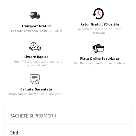
Accesorii Electronice Auto
Incarcatoare Auto
Accesorii pentru Roti si Anvelope
Retur Gratuit 30 de Zile
Transport Gratuit
Husa Anvelope
Ai pana la 30 zile sa returnezi
La toate comenzile peste 350 RON
produsul.
Truse Chei
Organizatoare Auto
Iluminat Auto
Livrare Rapida
Plata Online Securizata
In doar 1-2 zile lucratoare coletul a
Sau Ramburs, cand primesti coletul
Semnalizari
ajuns la tine!
Faruri Ceata
Proiectoare
Calitate Garantata
Accesorii LED
Promisiunea noastră: vei fi mulțumit.
Becuri Auto
Piese Auto
PACHETE SI PROMOTII
Piese Caroserie
Amortizoare Capota
Obd