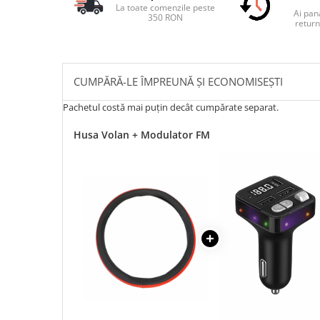
La toate comenzile peste
Ai pana
350 RON
return
CUMPĂRĂ-LE ÎMPREUNĂ ȘI ECONOMISEȘTI
Pachetul costă mai puțin decât cumpărate separat.
Husa Volan + Modulator FM