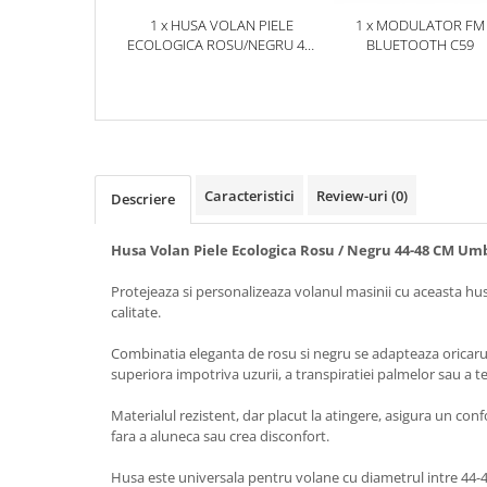
1 x HUSA VOLAN PIELE
1 x MODULATOR FM
ECOLOGICA ROSU/NEGRU 44-
BLUETOOTH C59
48 CM UMBRELLA
Caracteristici
Review-uri
(0)
Descriere
Husa Volan Piele Ecologica Rosu / Negru 44-48 CM Umb
Protejeaza si personalizeaza volanul masinii cu aceasta hus
calitate.
Combinatia eleganta de rosu si negru se adapteaza oricarui
superiora impotriva uzurii, a transpiratiei palmelor sau a 
Materialul rezistent, dar placut la atingere, asigura un conf
fara a aluneca sau crea disconfort.
Husa este universala pentru volane cu diametrul intre 44