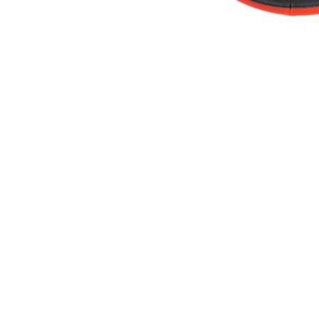
Accesorii Electronice Auto
Incarcatoare Auto
Accesorii pentru Roti si Anvelope
Husa Anvelope
Truse Chei
Organizatoare Auto
Iluminat Auto
Semnalizari
Faruri Ceata
Proiectoare
Accesorii LED
Becuri Auto
Piese Auto
Piese Caroserie
Amortizoare Capota