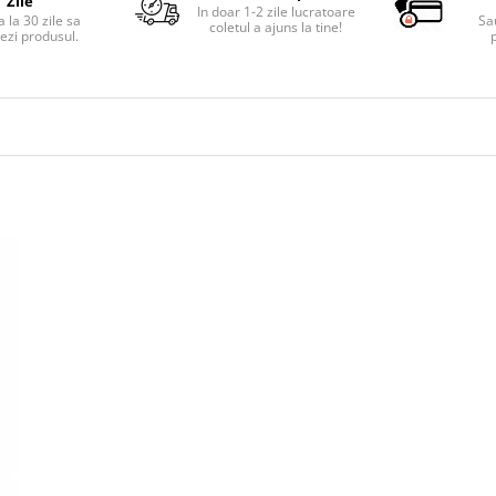
Zile
In doar 1-2 zile lucratoare
 la 30 zile sa
Sa
coletul a ajuns la tine!
ezi produsul.
p