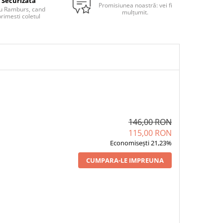
Securizata
Promisiunea noastră: vei fi
u Ramburs, cand
mulțumit.
rimesti coletul
146,00 RON
115,00 RON
Economisești 21,23%
CUMPARA-LE IMPREUNA