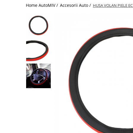
Home AutoMIV /
Accesorii Auto /
HUSA VOLAN PIELE E
Schimbatoare Viteze
Accesorii Auto
Accesorii Auto Exterior
Husa Auto / Prelata Auto
Paravanturi Auto / Deflectoare Aer
Capace Roti
Accesorii Interior Auto
Inchidere Centralizata
Huse Auto
Huse Scaune Auto
Husa Volan
Tavite Portbagaj Dedicate
Covorase Auto/ Presuri Auto
Seturi Interior
Accesorii Siguranta Auto
Carcasa Cheie