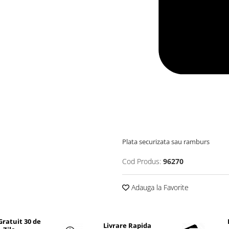
Plata securizata sau ramburs
Cod Produs:
96270
Adauga la Favorite
Gratuit 30 de
Livrare Rapida