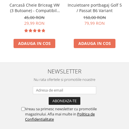
Incuietoare portbagaj Golf 5
Carcasă Cheie Briceag VW
/ Passat B6 Variant
(3 Butoane) - Compatibilă
Golf 5, Jetta, Touran etc
150,00 RON
45,00 RON
79,99 RON
29,99 RON
ADAUGA IN COS
ADAUGA IN COS
NEWSLETTER
Nu rata ofertele si promotiile noastre
Vreau sa primesc newsletter cu promotiile
magazinului. Afla mai multe in
Politica de
Confidentialitate