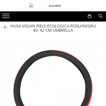
Toate Produsele
Oferta Saptamanii
HUSA VOLAN PIELE ECOLOGICA ROSU/NEGRU
40- 42 CM UMBRELLA
Butoane
Butoane Geam
Bloc Lumini
Butoane Reglare Oglinzi
Seturi Butoane
Butoane Blocare/Deblocare
Buton Frana
Buton Clapeta Rezervor
Buton Portbagaj
Alte Butoane/Comutatoare
Butoane Semnalizare