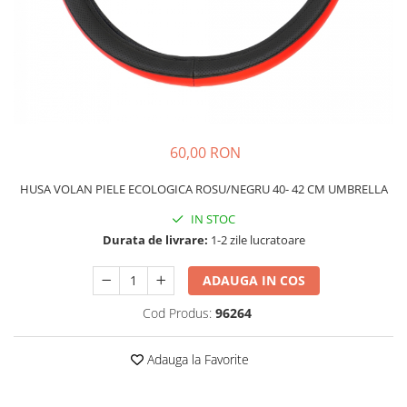
Schimbatoare Viteze
Accesorii Auto
Accesorii Auto Exterior
Husa Auto / Prelata Auto
Paravanturi Auto / Deflectoare Aer
Capace Roti
60,00 RON
Accesorii Interior Auto
HUSA VOLAN PIELE ECOLOGICA ROSU/NEGRU 40- 42 CM UMBRELLA
Inchidere Centralizata
Huse Auto
IN STOC
Durata de livrare:
1-2 zile lucratoare
Huse Scaune Auto
Husa Volan
ADAUGA IN COS
Tavite Portbagaj Dedicate
Covorase Auto/ Presuri Auto
Cod Produs:
96264
Seturi Interior
Accesorii Siguranta Auto
Adauga la Favorite
Carcasa Cheie