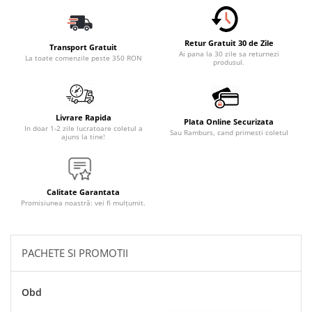
Accesorii Electronice Auto
Incarcatoare Auto
Retur Gratuit 30 de Zile
Accesorii pentru Roti si Anvelope
Transport Gratuit
Ai pana la 30 zile sa returnezi
La toate comenzile peste 350 RON
produsul.
Husa Anvelope
Truse Chei
Organizatoare Auto
Livrare Rapida
Plata Online Securizata
Iluminat Auto
In doar 1-2 zile lucratoare coletul a
Sau Ramburs, cand primesti coletul
ajuns la tine!
Semnalizari
Faruri Ceata
Proiectoare
Calitate Garantata
Promisiunea noastră: vei fi mulțumit.
Accesorii LED
Becuri Auto
PACHETE SI PROMOTII
Piese Auto
Piese Caroserie
Obd
Amortizoare Capota