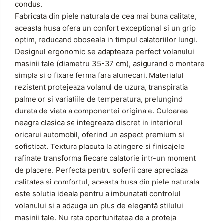
condus.
Fabricata din piele naturala de cea mai buna calitate,
aceasta husa ofera un confort exceptional si un grip
optim, reducand oboseala in timpul calatoriilor lungi.
Designul ergonomic se adapteaza perfect volanului
masinii tale (diametru 35-37 cm), asigurand o montare
simpla si o fixare ferma fara alunecari.
Materialul
rezistent protejeaza volanul de uzura, transpiratia
palmelor si variatiile de temperatura, prelungind
durata de viata a componentei originale.
Culoarea
neagra clasica se integreaza discret in interiorul
oricarui automobil, oferind un aspect premium si
sofisticat. Textura placuta la atingere si finisajele
rafinate transforma fiecare calatorie intr-un moment
de placere.
Perfecta pentru soferii care apreciaza
calitatea si comfortul, aceasta husa din piele naturala
este solutia ideala pentru a imbunatati controlul
volanului si a adauga un plus de elegantă stilului
masinii tale.
Nu rata oportunitatea de a proteja