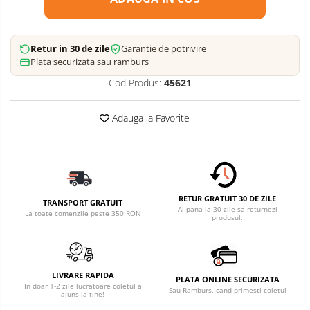
Retur in 30 de zile
Garantie de potrivire
Plata securizata sau ramburs
Cod Produs:
45621
Adauga la Favorite
RETUR GRATUIT 30 DE ZILE
TRANSPORT GRATUIT
Ai pana la 30 zile sa returnezi
La toate comenzile peste 350 RON
produsul.
LIVRARE RAPIDA
PLATA ONLINE SECURIZATA
In doar 1-2 zile lucratoare coletul a
Sau Ramburs, cand primesti coletul
ajuns la tine!