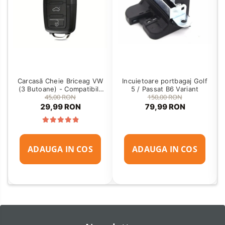
Carcasă Cheie Briceag VW
Incuietoare portbagaj Golf
(3 Butoane) - Compatibilă
5 / Passat B6 Variant
45,00 RON
150,00 RON
Golf 5, Jetta, Touran etc
29,99 RON
79,99 RON
ADAUGA IN COS
ADAUGA IN COS