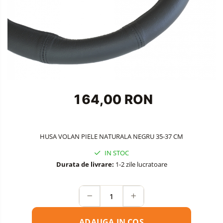
Accesorii Siguranta Auto
Carcasa Cheie
Accesorii Electronice Auto
Incarcatoare Auto
Accesorii pentru Roti si Anvelope
Husa Anvelope
164,00 RON
Truse Chei
Organizatoare Auto
HUSA VOLAN PIELE NATURALA NEGRU 35-37 CM
IN STOC
Durata de livrare:
1-2 zile lucratoare
ADAUGA IN COS