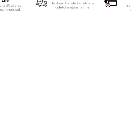
Zile
In doar 1-2 zile lucratoare
 la 30 zile sa
Sa
coletul a ajuns la tine!
ezi produsul.
p