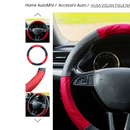
Home AutoMIV /
Accesorii Auto /
HUSA VOLAN PIELE N
Schimbatoare Viteze
Accesorii Auto
Accesorii Auto Exterior
Husa Auto / Prelata Auto
Paravanturi Auto / Deflectoare Aer
Capace Roti
Accesorii Interior Auto
Inchidere Centralizata
Huse Auto
Huse Scaune Auto
Husa Volan
Tavite Portbagaj Dedicate
Covorase Auto/ Presuri Auto
Seturi Interior
Accesorii Siguranta Auto
Carcasa Cheie