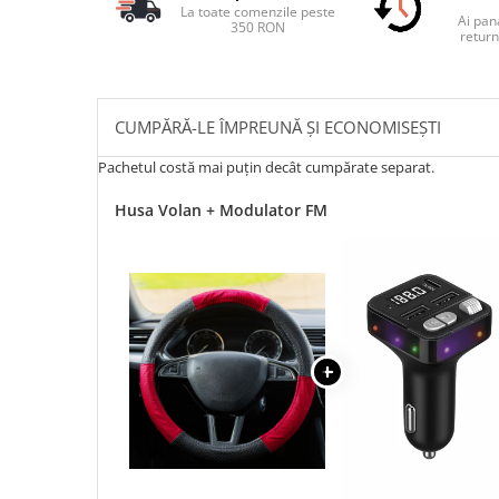
La toate comenzile peste
Ai pana
350 RON
return
CUMPĂRĂ-LE ÎMPREUNĂ ȘI ECONOMISEȘTI
Pachetul costă mai puțin decât cumpărate separat.
Husa Volan + Modulator FM