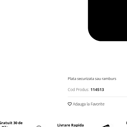
Plata securizata sau ramburs
Cod Produs:
114513
Adauga la Favorite
Gratuit 30 de
Livrare Rapida