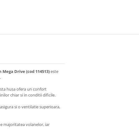
m Mega Drive (cod 114513)
este
.
asta husa ofera un confort
r chiar si in conditii dificile.
asigura si o ventilatie superioara,
e majoritatea volanelor, iar