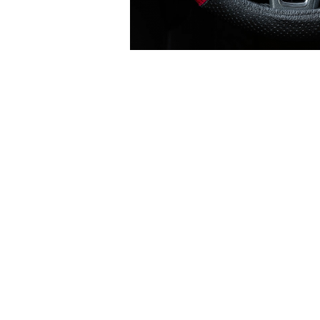
Accesorii Electronice Auto
Incarcatoare Auto
Accesorii pentru Roti si Anvelope
Husa Anvelope
Truse Chei
Organizatoare Auto
Iluminat Auto
Semnalizari
Faruri Ceata
Proiectoare
Accesorii LED
Becuri Auto
Piese Auto
Piese Caroserie
Amortizoare Capota