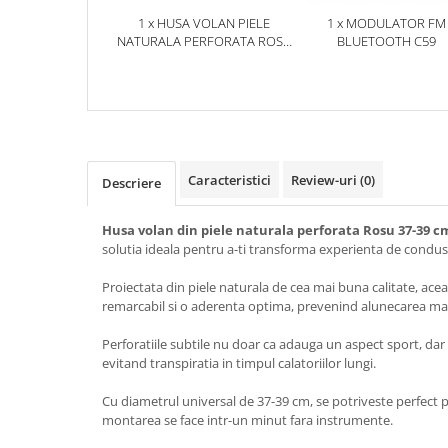
1 x HUSA VOLAN PIELE
1 x MODULATOR FM
NATURALA PERFORATA ROSU
BLUETOOTH C59
37-39 CM MEGA DRIVE
Caracteristici
Review-uri
(0)
Descriere
Husa volan din piele naturala perforata Rosu 37-39 c
solutia ideala pentru a-ti transforma experienta de condus
Proiectata din piele naturala de cea mai buna calitate, ace
remarcabil si o aderenta optima, prevenind alunecarea mainilo
Perforatiile subtile nu doar ca adauga un aspect sport, dar 
evitand transpiratia in timpul calatoriilor lungi.
Cu diametrul universal de 37-39 cm, se potriveste perfect p
montarea se face intr-un minut fara instrumente.