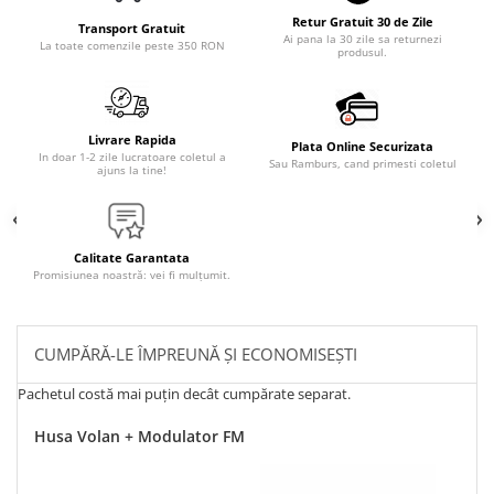
Retur Gratuit 30 de Zile
Transport Gratuit
Ai pana la 30 zile sa returnezi
La toate comenzile peste 350 RON
produsul.
Livrare Rapida
Plata Online Securizata
In doar 1-2 zile lucratoare coletul a
Sau Ramburs, cand primesti coletul
ajuns la tine!
Calitate Garantata
Promisiunea noastră: vei fi mulțumit.
CUMPĂRĂ-LE ÎMPREUNĂ ȘI ECONOMISEȘTI
Pachetul costă mai puțin decât cumpărate separat.
Husa Volan + Modulator FM