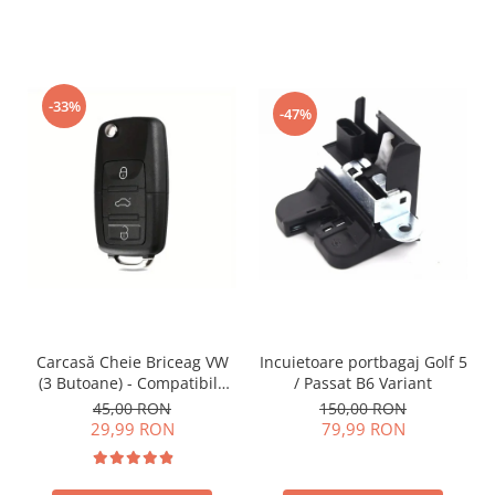
-33%
-47%
Incuietoare portbagaj Golf 5
Carcasă Cheie Briceag VW
/ Passat B6 Variant
(3 Butoane) - Compatibilă
Golf 5, Jetta, Touran etc
150,00 RON
45,00 RON
79,99 RON
29,99 RON