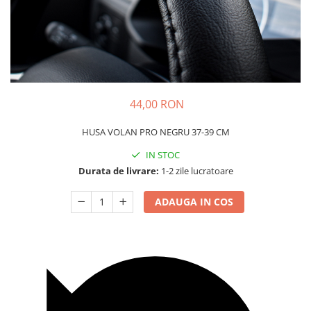
Carcasa Cheie
Accesorii Electronice Auto
Incarcatoare Auto
Accesorii pentru Roti si Anvelope
Husa Anvelope
Truse Chei
44,00 RON
Organizatoare Auto
HUSA VOLAN PRO NEGRU 37-39 CM
IN STOC
Durata de livrare:
1-2 zile lucratoare
ADAUGA IN COS