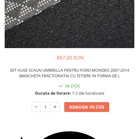
Carcasa Cheie
Accesorii Electronice Auto
Incarcatoare Auto
Accesorii pentru Roti si Anvelope
Husa Anvelope
Truse Chei
Organizatoare Auto
887,00 RON
SET HUSE SCAUN UMBRELLA PENTRU FORD MONDEO 2007-2014
(BANCHETA FRACTIONATA) CU TETIERE IN FORMA DE L
IN STOC
Durata de livrare:
1-2 zile lucratoare
ADAUGA IN COS