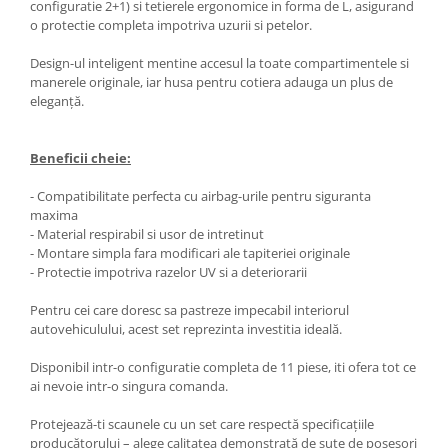
configuratie 2+1) si tetierele ergonomice in forma de L, asigurand
o protectie completa impotriva uzurii si petelor.
Design-ul inteligent mentine accesul la toate compartimentele si
manerele originale, iar husa pentru cotiera adauga un plus de
eleganță.
Beneficii cheie:
- Compatibilitate perfecta cu airbag-urile pentru siguranta
maxima
- Material respirabil si usor de intretinut
- Montare simpla fara modificari ale tapiteriei originale
- Protectie impotriva razelor UV si a deteriorarii
Pentru cei care doresc sa pastreze impecabil interiorul
autovehiculului, acest set reprezinta investitia ideală.
Disponibil intr-o configuratie completa de 11 piese, iti ofera tot ce
ai nevoie intr-o singura comanda.
Protejează-ti scaunele cu un set care respectă specificațiile
producătorului – alege calitatea demonstrată de sute de posesori