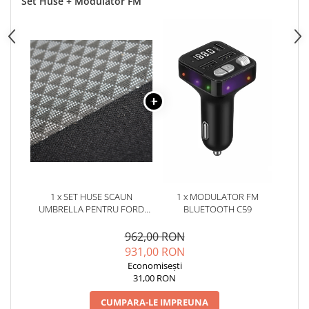
Set Huse + Modulator FM
1 x SET HUSE SCAUN
1 x MODULATOR FM
UMBRELLA PENTRU FORD
BLUETOOTH C59
MONDEO 2007-2014
(BANCHETA FRACTIONATA)
962,00 RON
CU TETIERE IN FORMA DE L
931,00 RON
Economisești
31,00 RON
CUMPARA-LE IMPREUNA