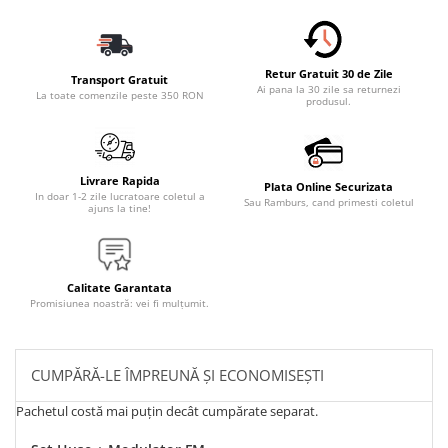
Retur Gratuit 30 de Zile
Transport Gratuit
Ai pana la 30 zile sa returnezi
La toate comenzile peste 350 RON
produsul.
Livrare Rapida
Plata Online Securizata
In doar 1-2 zile lucratoare coletul a
Sau Ramburs, cand primesti coletul
ajuns la tine!
Calitate Garantata
Promisiunea noastră: vei fi mulțumit.
CUMPĂRĂ-LE ÎMPREUNĂ ȘI ECONOMISEȘTI
Pachetul costă mai puțin decât cumpărate separat.