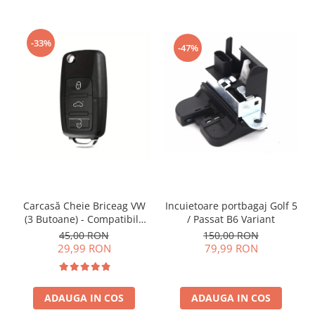
-33%
-47%
Incuietoare portbagaj Golf 5
Carcasă Cheie Briceag VW
/ Passat B6 Variant
(3 Butoane) - Compatibilă
Golf 5, Jetta, Touran etc
150,00 RON
45,00 RON
79,99 RON
29,99 RON
ADAUGA IN COS
ADAUGA IN COS