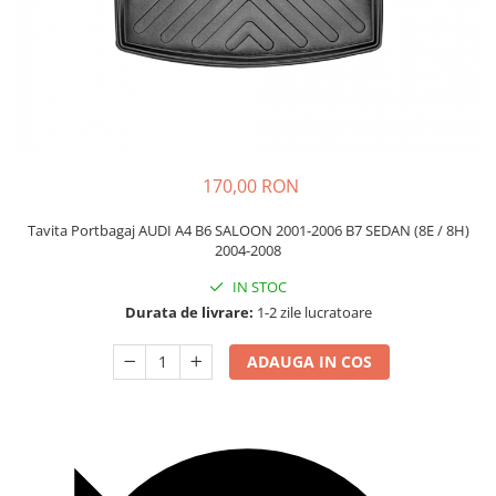
Carcasa Cheie
Accesorii Electronice Auto
Incarcatoare Auto
Accesorii pentru Roti si Anvelope
Husa Anvelope
Truse Chei
170,00 RON
Organizatoare Auto
Tavita Portbagaj AUDI A4 B6 SALOON 2001-2006 B7 SEDAN (8E / 8H)
2004-2008
IN STOC
Durata de livrare:
1-2 zile lucratoare
ADAUGA IN COS