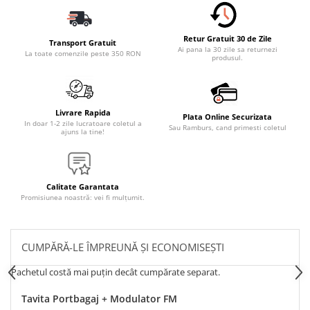
Retur Gratuit 30 de Zile
Transport Gratuit
Ai pana la 30 zile sa returnezi
La toate comenzile peste 350 RON
produsul.
Livrare Rapida
Plata Online Securizata
In doar 1-2 zile lucratoare coletul a
Sau Ramburs, cand primesti coletul
ajuns la tine!
Calitate Garantata
Promisiunea noastră: vei fi mulțumit.
CUMPĂRĂ-LE ÎMPREUNĂ ȘI ECONOMISEȘTI
Pachetul costă mai puțin decât cumpărate separat.
Tavita Portbagaj + Modulator FM