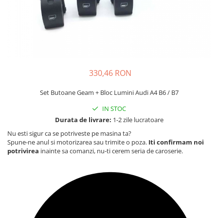
Carcasa Cheie
Accesorii Electronice Auto
Incarcatoare Auto
Accesorii pentru Roti si Anvelope
Husa Anvelope
Truse Chei
330,46 RON
Organizatoare Auto
Set Butoane Geam + Bloc Lumini Audi A4 B6 / B7
IN STOC
Durata de livrare:
1-2 zile lucratoare
Nu esti sigur ca se potriveste pe masina ta?
Spune-ne anul si motorizarea sau trimite o poza.
Iti confirmam noi
potrivirea
inainte sa comanzi, nu-ti cerem seria de caroserie.