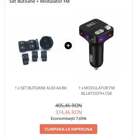
Set Butoane + Modulator FM
1 x SET BUTOANE AUDI A4 B6
1 x MODULATOR FM
BLUETOOTH C59
405,46 RON
374,46 RON
Economisești 7,65%
CUMPARA-LE IMPREUNA