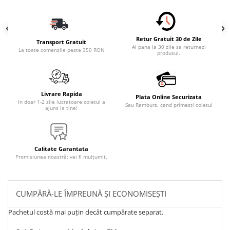
Retur Gratuit 30 de Zile
Transport Gratuit
Ai pana la 30 zile sa returnezi
La toate comenzile peste 350 RON
produsul.
Livrare Rapida
Plata Online Securizata
In doar 1-2 zile lucratoare coletul a
Sau Ramburs, cand primesti coletul
ajuns la tine!
Calitate Garantata
Promisiunea noastră: vei fi mulțumit.
CUMPĂRĂ-LE ÎMPREUNĂ ȘI ECONOMISEȘTI
Pachetul costă mai puțin decât cumpărate separat.