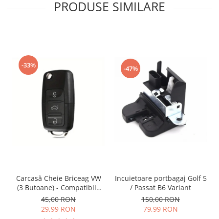
PRODUSE SIMILARE
-33%
-47%
Incuietoare portbagaj Golf 5
Carcasă Cheie Briceag VW
/ Passat B6 Variant
(3 Butoane) - Compatibilă
Golf 5, Jetta, Touran etc
150,00 RON
45,00 RON
79,99 RON
29,99 RON