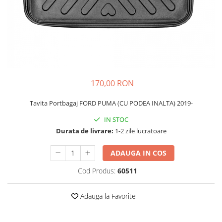
Schimbatoare Viteze
Accesorii Auto
Accesorii Auto Exterior
Husa Auto / Prelata Auto
Paravanturi Auto / Deflectoare Aer
Capace Roti
170,00 RON
Accesorii Interior Auto
Tavita Portbagaj FORD PUMA (CU PODEA INALTA) 2019-
Inchidere Centralizata
Huse Auto
IN STOC
Durata de livrare:
1-2 zile lucratoare
Huse Scaune Auto
Husa Volan
ADAUGA IN COS
Tavite Portbagaj Dedicate
Covorase Auto/ Presuri Auto
Cod Produs:
60511
Seturi Interior
Accesorii Siguranta Auto
Adauga la Favorite
Carcasa Cheie