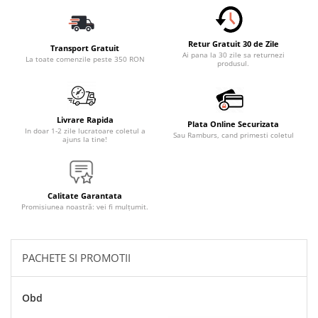
Accesorii Electronice Auto
Incarcatoare Auto
Retur Gratuit 30 de Zile
Accesorii pentru Roti si Anvelope
Transport Gratuit
Ai pana la 30 zile sa returnezi
La toate comenzile peste 350 RON
produsul.
Husa Anvelope
Truse Chei
Organizatoare Auto
Livrare Rapida
Plata Online Securizata
Iluminat Auto
In doar 1-2 zile lucratoare coletul a
Sau Ramburs, cand primesti coletul
ajuns la tine!
Semnalizari
Faruri Ceata
Proiectoare
Calitate Garantata
Promisiunea noastră: vei fi mulțumit.
Accesorii LED
Becuri Auto
PACHETE SI PROMOTII
Piese Auto
Piese Caroserie
Obd
Amortizoare Capota