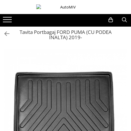
Toate Produsele
Oferta Saptamanii
Tavita Portbagaj FORD PUMA (CU PODEA
INALTA) 2019-
Butoane
Butoane Geam
Bloc Lumini
Butoane Reglare Oglinzi
Seturi Butoane
Butoane Blocare/Deblocare
Buton Frana
Buton Clapeta Rezervor
Buton Portbagaj
Alte Butoane/Comutatoare
Butoane Semnalizare