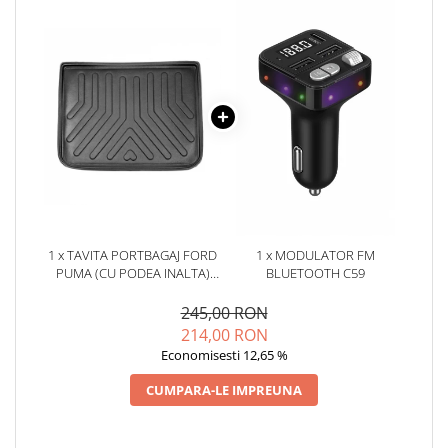
Oglinzi
Pompa Spalator Parbriz
Accesorii Camioane
Lampi si Proiectoare Camion
Marcaje si Echipamente de
Siguranta
Accesorii Cabina Camion
Echipamente Electrice si
Pneumatice
Echipamente ADR si Utilitare
1 x TAVITA PORTBAGAJ FORD
1 x MODULATOR FM
PUMA (CU PODEA INALTA)
BLUETOOTH C59
Uleiuri si Lichide Auto
2019-
Aditivi Auto
245,00 RON
214,00 RON
Aditivi Combustibil
Economisesti 12,65 %
Aditivi Ulei Motor
Aditivi DPF, Sistem Racire si
CUMPARA-LE IMPREUNA
Servodirectie
Antigel