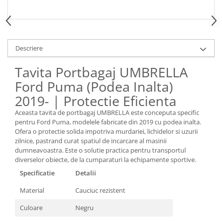
Spray Curatare Frane
Produse Intretinere si Detailing
Lubrifianti si Spray-uri de Curatare
Descriere
Curatare si Detailing Interior
Tavita Portbagaj UMBRELLA
Vopsitorie, Chituri si Adezivi
Ford Puma (Podea Inalta)
Curatare si Detailing Exterior
2019- | Protectie Eficienta
Articole Auto Sezoniere
Produse de Iarna
Aceasta tavita de portbagaj UMBRELLA este conceputa specific
pentru Ford Puma, modelele fabricate din 2019 cu podea inalta.
Cabluri Pornire
Ofera o protectie solida impotriva murdariei, lichidelor si uzurii
Produse de Vara
zilnice, pastrand curat spatiul de incarcare al masinii
dumneavoastra. Este o solutie practica pentru transportul
Blog
diverselor obiecte, de la cumparaturi la echipamente sportive.
Specificatie
Detalii
Material
Cauciuc rezistent
Culoare
Negru