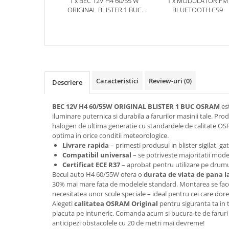
1 x BEC 12V H4 60/55 W
1 x MODULATOR FM
ORIGINAL BLISTER 1 BUC
BLUETOOTH C59
OSRAM
Caracteristici
Review-uri
(0)
Descriere
BEC 12V H4 60/55W ORIGINAL BLISTER 1 BUC OSRAM
est
iluminare puternica si durabila a farurilor masinii tale. P
halogen de ultima generatie cu standardele de calitate OSR
optima in orice conditii meteorologice.
Livrare rapida
– primesti produsul in blister sigilat, g
Compatibil universal
– se potriveste majoritatii mode
Certificat ECE R37
– aprobat pentru utilizare pe drumu
Becul auto H4 60/55W ofera o
durata de viata de pana l
30% mai mare fata de modelele standard. Montarea se face
necesitatea unor scule speciale – ideal pentru cei care dore
Alegeti
calitatea OSRAM Original
pentru siguranta ta in 
placuta pe intuneric. Comanda acum si bucura-te de faruri 
anticipezi obstacolele cu 20 de metri mai devreme!