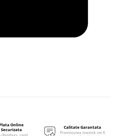
Plata Online
Calitate Garantata
Securizata
Promisiunea noastră: vei fi
u Ramburs, cand