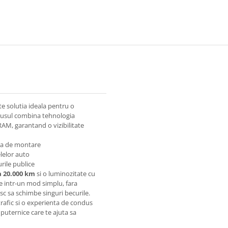
e solutia ideala pentru o
rodusul combina tehnologia
AM, garantand o vizibilitate
ata de montare
lelor auto
rile publice
a 20.000 km
si o luminozitate cu
 intr-un mod simplu, fara
sc sa schimbe singuri becurile.
trafic si o experienta de condus
puternice care te ajuta sa