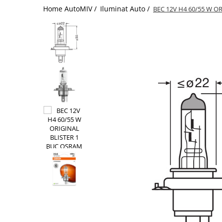
Home AutoMIV /
Iluminat Auto /
BEC 12V H4 60/55 W O
Schimbatoare Viteze
Accesorii Auto
Accesorii Auto Exterior
Husa Auto / Prelata Auto
Paravanturi Auto / Deflectoare Aer
Capace Roti
Accesorii Interior Auto
Inchidere Centralizata
Huse Auto
Huse Scaune Auto
Husa Volan
Tavite Portbagaj Dedicate
Covorase Auto/ Presuri Auto
Seturi Interior
Accesorii Siguranta Auto
Carcasa Cheie