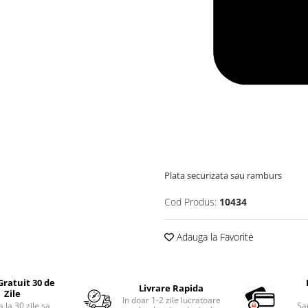
Plata securizata sau ramburs
Cod Produs:
10434
Adauga la Favorite
Gratuit 30 de
Livrare Rapida
Zile
In doar 1-2 zile lucratoare
 la 30 zile sa
Sa