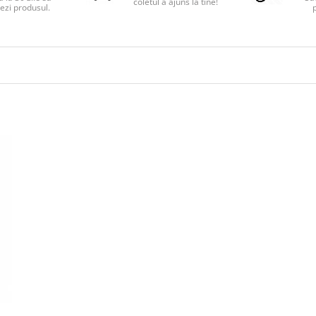
coletul a ajuns la tine!
ezi produsul.
p