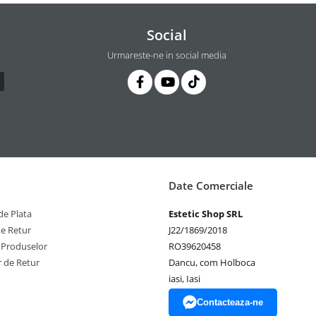
Social
Urmareste-ne in social media
Date Comerciale
e Plata
Estetic Shop SRL
de Retur
J22/1869/2018
 Produselor
RO39620458
 de Retur
Dancu, com Holboca
iasi, Iasi
Contacteaza-ne