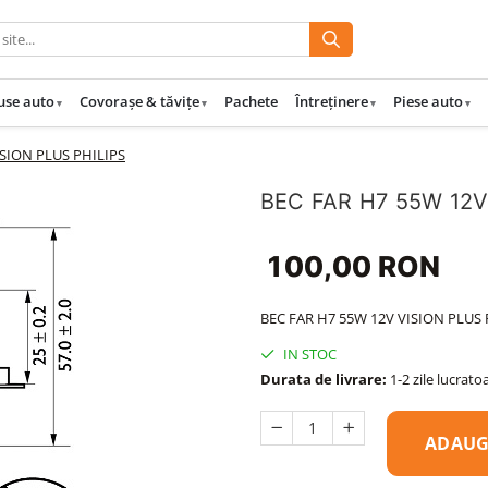
use auto
Covorașe & tăvițe
Pachete
Întreținere
Piese auto
ISION PLUS PHILIPS
BEC FAR H7 55W 12V
100,00 RON
BEC FAR H7 55W 12V VISION PLUS 
IN STOC
Durata de livrare:
1-2 zile lucrato
ADAUG