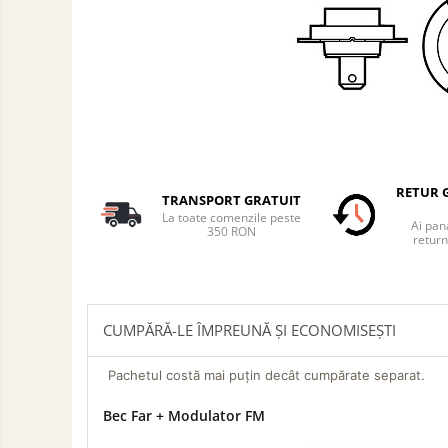
Auto
Accesorii Auto Exterior
Husa Auto / Prelata Auto
Paravanturi Auto / Deflectoare Aer
Capace Roti
Accesorii Interior Auto
Inchidere Centralizata
Huse Auto
RETUR G
TRANSPORT GRATUIT
La toate comenzile peste
Huse Scaune Auto
Ai pana
350 RON
return
Husa Volan
Tavite Portbagaj Dedicate
Covorase Auto/ Presuri Auto
Seturi Interior
CUMPĂRĂ-LE ÎMPREUNĂ ȘI ECONOMISEȘTI
Accesorii Siguranta Auto
Pachetul costă mai puțin decât cumpărate separat.
Carcasa Cheie
Bec Far + Modulator FM
Accesorii Electronice Auto
Incarcatoare Auto