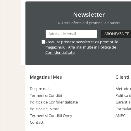
Newsletter
Nu rata ofertele si promotiile noastre
Vreau sa primesc newsletter cu promotiile
magazinului. Afla mai multe in
Politica de
Confidentialitate
Magazinul Meu
Clienti
Despre noi
Metode d
Termeni si Conditii
Politica 
Politica de Confidentialitate
Garantia
Politica de livrare
Formular
Termeni si Conditii Oney
ANPC
Contact