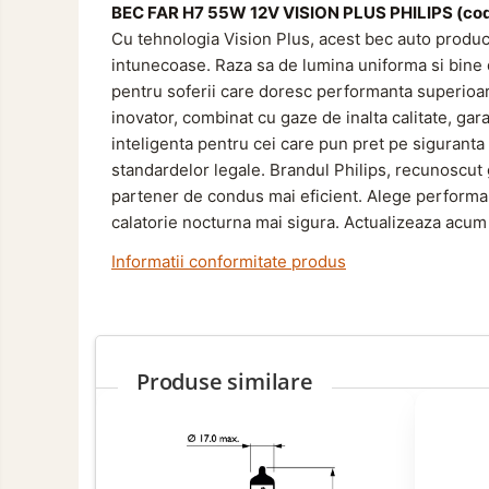
Marcaje si Echipamente de
BEC FAR H7 55W 12V VISION PLUS PHILIPS (co
Siguranta
Cu tehnologia Vision Plus, acest bec auto produce
Accesorii Cabina Camion
intunecoase.
Raza sa de lumina uniforma si bine d
Echipamente Electrice si
pentru soferii care doresc performanta superioara
Pneumatice
inovator, combinat cu gaze de inalta calitate, gara
inteligenta pentru cei care pun pret pe siguranta 
Echipamente ADR si Utilitare
standardelor legale.
Brandul Philips, recunoscut gl
Aditivi Auto
partener de condus mai eficient.
Alege performant
Aditivi Combustibil
calatorie nocturna mai sigura.
Actualizeaza acum s
Aditivi Ulei Motor
Informatii conformitate produs
Aditivi DPF, Sistem Racire si
Servodirectie
Antigel
Spray Curatare Frane
Produse similare
Lubrifianti si Spray-uri de Curatare
Curatare si Detailing Interior
Vopsitorie, Chituri si Adezivi