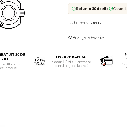
Retur in 30 de zile
Garantie
Cod Produs:
78117
Adauga la Favorite
RATUIT 30 DE
P
LIVRARE RAPIDA
ZILE
In doar 1-2 zile lucratoare
 la 30 zile sa
Sa
coletul a ajuns la tine!
ezi produsul.
p