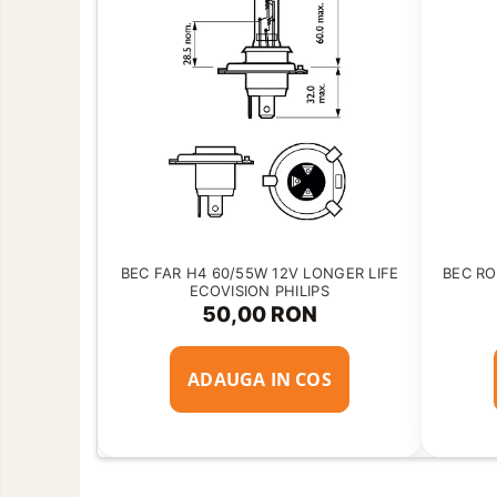
Curatare si Detailing Exterior
Produse de Iarna
Cabluri Pornire
Produse de Vara
BEC FAR H4 60/55W 12V LONGER LIFE
BEC RO
ECOVISION PHILIPS
50,00 RON
ADAUGA IN COS