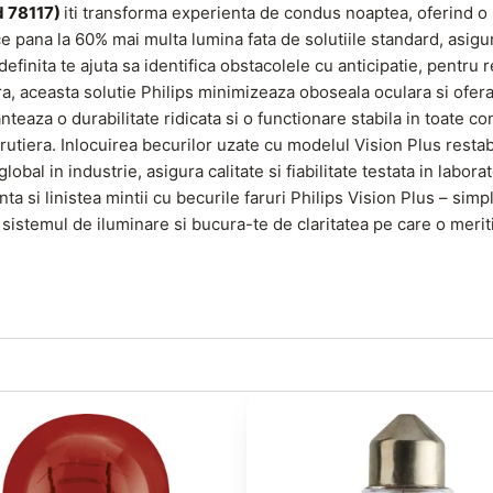
d 78117)
iti transforma experienta de condus noaptea, oferind o i
 pana la 60% mai multa lumina fata de solutiile standard, asigur
efinita te ajuta sa identifica obstacolele cu anticipatie, pentru 
, aceasta solutie Philips minimizeaza oboseala oculara si ofera 
nteaza o durabilitate ridicata si o functionare stabila in toate co
rutiera. Inlocuirea becurilor uzate cu modelul Vision Plus restab
obal in industrie, asigura calitate si fiabilitate testata in labora
a si linistea mintii cu becurile faruri Philips Vision Plus – simp
istemul de iluminare si bucura-te de claritatea pe care o meriti