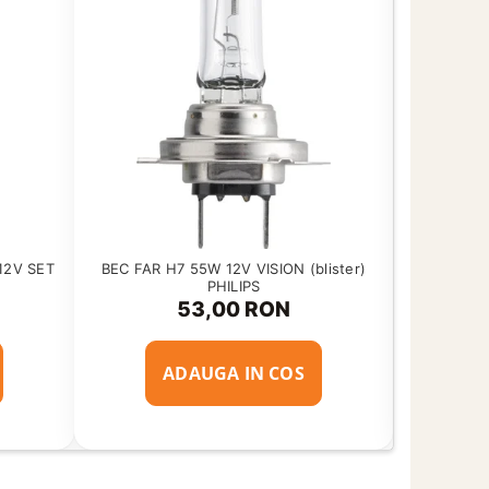
12V SET
BEC FAR H7 55W 12V VISION (blister)
BEC STOP
PHILIPS
53,00 RON
ADAUGA IN COS