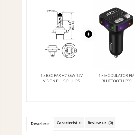
Accesorii pentru Roti si Anvelope
Husa Anvelope
Truse Chei
Organizatoare Auto
Semnalizari
Produse
Intretinere si
Faruri Ceata
Detailing
Articole Auto
Proiectoare
Sezoniere
Blog
Accesorii LED
1 x BEC FAR H7 55W 12V
1 x MODULATOR FM
VISION PLUS PHILIPS
BLUETOOTH C59
Becuri Auto
Piese Caroserie
Amortizoare Capota
Oglinzi
Pompa Spalator Parbriz
Caracteristici
Review-uri
(0)
Descriere
Lampi si Proiectoare Camion