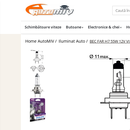
Toate Produsele
Schimbătoare viteze
Butoane
Electronice & chei
H
Oferta lunii
Butoane
Home AutoMIV /
Iluminat Auto /
BEC FAR H7 55W 12V V
Butoane Geam
Schimbatoare
Viteze
Bloc Lumini
Accesorii
Butoane Reglare Oglinzi
Auto
Iluminat
Seturi Butoane
Auto
Butoane Blocare/Deblocare
Piese
Buton Frana
Auto
Accesorii
Buton Clapeta Rezervor
Camioane
Buton Portbagaj
Uleiuri
Alte Butoane/Comutatoare
si
Lichide
Butoane Semnalizare