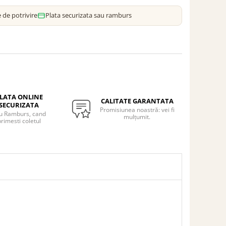
 de potrivire
Plata securizata sau ramburs
LATA ONLINE
CALITATE GARANTATA
SECURIZATA
Promisiunea noastră: vei fi
u Ramburs, cand
mulțumit.
rimesti coletul