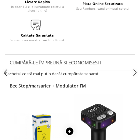
Livrare Rapida
Plata Online Securizata
In doar 1-2 zile lucratoare coletul a
Sau Ramburs, cand primesti coletul
ajuns la tine!
Calitate Garantata
Promisiunea noastră: vei fi mulțumit.
CUMPĂRĂ-LE ÎMPREUNĂ ȘI ECONOMISEȘTI
Pachetul costă mai puțin decât cumpărate separat.
Bec Stop/marsarier + Modulator FM