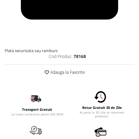
Plata securizata sau ramburs
Cod Produs:
78168
Adauga la Favorite
Retur Gratuit 30 de Zile
Transport Gratuit
Ai pana la 30 zile sa returnezi
La toate comenzile peste 350 RON
produsul.