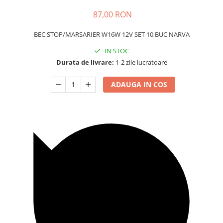
Carcasa Cheie
87,00 RON
Accesorii Electronice Auto
Incarcatoare Auto
BEC STOP/MARSARIER W16W 12V SET 10 BUC NARVA
Accesorii pentru Roti si Anvelope
IN STOC
Husa Anvelope
Durata de livrare:
1-2 zile lucratoare
Truse Chei
ADAUGA IN COS
Organizatoare Auto