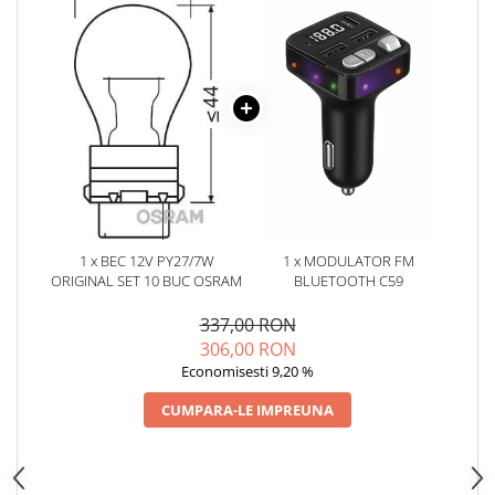
Oglinzi
Pompa Spalator Parbriz
Accesorii Camioane
Lampi si Proiectoare Camion
Marcaje si Echipamente de
Siguranta
Accesorii Cabina Camion
Echipamente Electrice si
Pneumatice
1 x BEC 12V PY27/7W
1 x MODULATOR FM
Echipamente ADR si Utilitare
ORIGINAL SET 10 BUC OSRAM
BLUETOOTH C59
Uleiuri si Lichide Auto
337,00 RON
Aditivi Auto
306,00 RON
Economisesti 9,20 %
Aditivi Combustibil
Aditivi Ulei Motor
CUMPARA-LE IMPREUNA
Aditivi DPF, Sistem Racire si
Servodirectie
Antigel