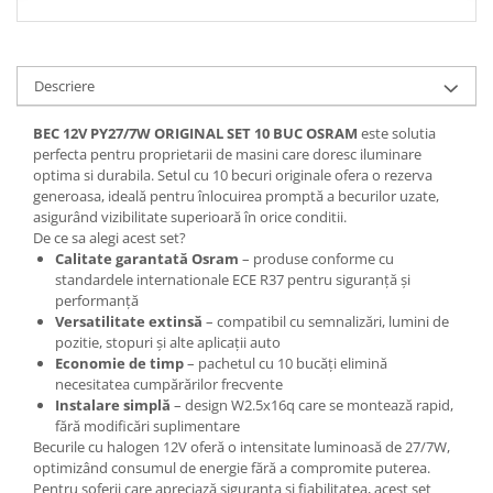
Spray Curatare Frane
Produse Intretinere si Detailing
Lubrifianti si Spray-uri de Curatare
Descriere
Curatare si Detailing Interior
BEC 12V PY27/7W ORIGINAL SET 10 BUC OSRAM
este solutia
Vopsitorie, Chituri si Adezivi
perfecta pentru proprietarii de masini care doresc iluminare
optima si durabila. Setul cu 10 becuri originale ofera o rezerva
Curatare si Detailing Exterior
generoasa, ideală pentru înlocuirea promptă a becurilor uzate,
asigurând vizibilitate superioară în orice conditii.
Articole Auto Sezoniere
De ce sa alegi acest set?
Produse de Iarna
Calitate garantată Osram
– produse conforme cu
standardele internationale ECE R37 pentru siguranță și
Cabluri Pornire
performanță
Produse de Vara
Versatilitate extinsă
– compatibil cu semnalizări, lumini de
pozitie, stopuri și alte aplicații auto
Blog
Economie de timp
– pachetul cu 10 bucăți elimină
necesitatea cumpărărilor frecvente
Instalare simplă
– design W2.5x16q care se montează rapid,
fără modificări suplimentare
Becurile cu halogen 12V oferă o intensitate luminoasă de 27/7W,
optimizând consumul de energie fără a compromite puterea.
Pentru șoferii care apreciază siguranța și fiabilitatea, acest set