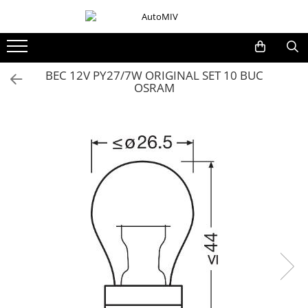
Toate Produsele
Oferta Saptamanii
BEC 12V PY27/7W ORIGINAL SET 10 BUC
OSRAM
Butoane
Butoane Geam
Bloc Lumini
Butoane Reglare Oglinzi
Seturi Butoane
Butoane Blocare/Deblocare
Buton Frana
Buton Clapeta Rezervor
Buton Portbagaj
Alte Butoane/Comutatoare
Butoane Semnalizare