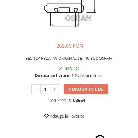
Schimbatoare Viteze
Accesorii Auto
Accesorii Auto Exterior
Husa Auto / Prelata Auto
Paravanturi Auto / Deflectoare Aer
262,00 RON
Capace Roti
Accesorii Interior Auto
BEC 12V PY27/7W ORIGINAL SET 10 BUC OSRAM
Inchidere Centralizata
IN STOC
Huse Auto
Durata de livrare:
1-2 zile lucratoare
Huse Scaune Auto
ADAUGA IN COS
Husa Volan
Tavite Portbagaj Dedicate
Cod Produs:
08654
Covorase Auto/ Presuri Auto
Seturi Interior
Adauga la Favorite
Accesorii Siguranta Auto
Carcasa Cheie