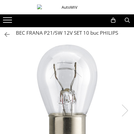
Toate Produsele
Oferta Saptamanii
BEC FRANA P21/5W 12V SET 10 buc PHILIPS
Butoane
Butoane Geam
Bloc Lumini
Butoane Reglare Oglinzi
Seturi Butoane
Butoane Blocare/Deblocare
Buton Frana
Buton Clapeta Rezervor
Buton Portbagaj
Alte Butoane/Comutatoare
Butoane Semnalizare