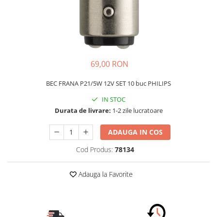
Schimbatoare Viteze
Accesorii Auto
Accesorii Auto Exterior
Husa Auto / Prelata Auto
Paravanturi Auto / Deflectoare Aer
69,00 RON
Capace Roti
BEC FRANA P21/5W 12V SET 10 buc PHILIPS
Accesorii Interior Auto
IN STOC
Inchidere Centralizata
Durata de livrare:
1-2 zile lucratoare
Huse Auto
Huse Scaune Auto
ADAUGA IN COS
Husa Volan
Cod Produs:
78134
Tavite Portbagaj Dedicate
Covorase Auto/ Presuri Auto
Adauga la Favorite
Seturi Interior
Accesorii Siguranta Auto
Carcasa Cheie