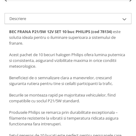
Spray Curatare Frane
Produse Intretinere si Detailing
Descriere
Lubrifianti si Spray-uri de Curatare
BEC FRANA P21/5W 12V SET 10 buc PHILIPS (cod 78134)
este
Curatare si Detailing Interior
solutia ideala pentru o iluminare superioara a sistemului de
Vopsitorie, Chituri si Adezivi
franare.
Curatare si Detailing Exterior
Acest pachet de 10 becuri halogen Philips ofera lumina puternica
Articole Auto Sezoniere
si consistenta, asigurand vizibilitate maxima in orice conditii
meteorologice.
Produse de Iarna
Cabluri Pornire
Beneficiezi de o semnalizare clara a manevrelor, crescand
siguranta rutiera pentru tine si ceilalti participanti la trafic.
Produse de Vara
Blog
Becurile se monteaza rapid pe majoritatea vehiculelor, fiind
compatibile cu soclul P21/5W standard.
Produsele Philips se remarca prin durabilitate exceptionala –
filamente rezistente la vibratii si temperatura ridicata asigura
functionarea fara intreruperi.
Setul generos de 10 bucati este perfect pentru persoanele care