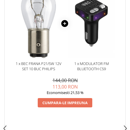
Oglinzi
Pompa Spalator Parbriz
Accesorii Camioane
Lampi si Proiectoare Camion
Marcaje si Echipamente de
Siguranta
Accesorii Cabina Camion
Echipamente Electrice si
Pneumatice
1 x BEC FRANA P21/5W 12V
1 x MODULATOR FM
SET 10 BUC PHILIPS
BLUETOOTH C59
Echipamente ADR si Utilitare
144,00 RON
Uleiuri si Lichide Auto
113,00 RON
Aditivi Auto
Economisesti 21,53 %
Aditivi Combustibil
CUMPARA-LE IMPREUNA
Aditivi Ulei Motor
Aditivi DPF, Sistem Racire si
Servodirectie
Antigel