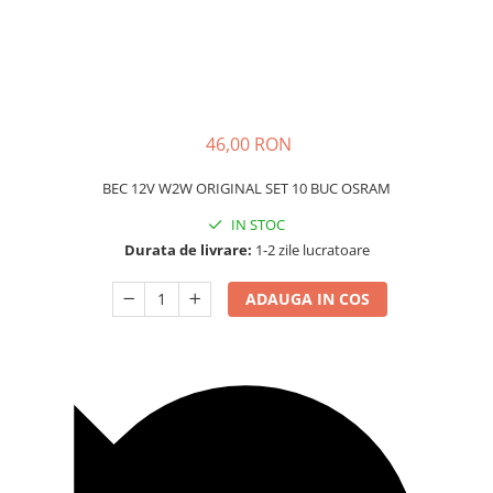
Carcasa Cheie
Accesorii Electronice Auto
Incarcatoare Auto
Accesorii pentru Roti si Anvelope
Husa Anvelope
46,00 RON
Truse Chei
BEC 12V W2W ORIGINAL SET 10 BUC OSRAM
Organizatoare Auto
IN STOC
Durata de livrare:
1-2 zile lucratoare
ADAUGA IN COS