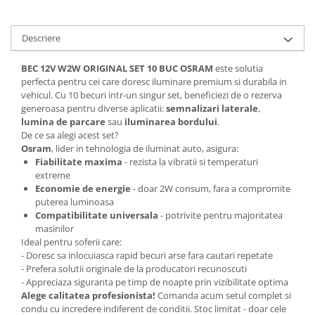
Descriere
BEC 12V W2W ORIGINAL SET 10 BUC OSRAM
este solutia
perfecta pentru cei care doresc iluminare premium si durabila in
vehicul. Cu 10 becuri intr-un singur set, beneficiezi de o rezerva
generoasa pentru diverse aplicatii:
semnalizari laterale
,
lumina de parcare
sau
iluminarea bordului
.
De ce sa alegi acest set?
Osram
, lider in tehnologia de iluminat auto, asigura:
Fiabilitate maxima
- rezista la vibratii si temperaturi
extreme
Economie de energie
- doar 2W consum, fara a compromite
puterea luminoasa
Compatibilitate universala
- potrivite pentru majoritatea
masinilor
Ideal pentru soferii care:
- Doresc sa inlocuiasca rapid becuri arse fara cautari repetate
- Prefera solutii originale de la producatori recunoscuti
- Appreciaza siguranta pe timp de noapte prin vizibilitate optima
Alege calitatea profesionista!
Comanda acum setul complet si
condu cu incredere indiferent de conditii. Stoc limitat - doar cele