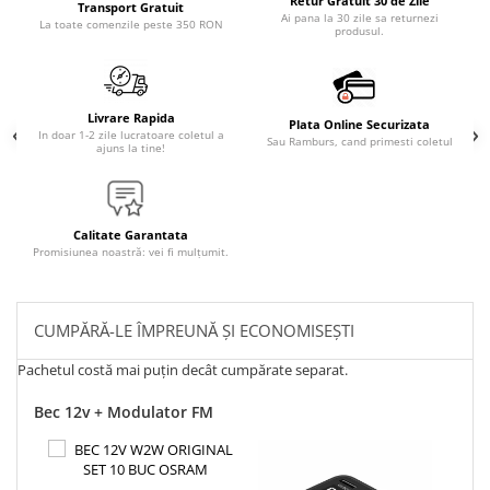
Retur Gratuit 30 de Zile
Transport Gratuit
Ai pana la 30 zile sa returnezi
La toate comenzile peste 350 RON
produsul.
Livrare Rapida
Plata Online Securizata
In doar 1-2 zile lucratoare coletul a
Sau Ramburs, cand primesti coletul
ajuns la tine!
Calitate Garantata
Promisiunea noastră: vei fi mulțumit.
CUMPĂRĂ-LE ÎMPREUNĂ ȘI ECONOMISEȘTI
Pachetul costă mai puțin decât cumpărate separat.
Bec 12v + Modulator FM