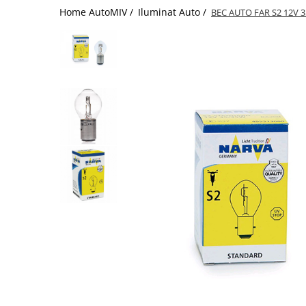
Home AutoMIV /
Iluminat Auto /
BEC AUTO FAR S2 12V 
Schimbatoare Viteze
Accesorii Auto
Accesorii Auto Exterior
Husa Auto / Prelata Auto
Paravanturi Auto / Deflectoare Aer
Capace Roti
Accesorii Interior Auto
Inchidere Centralizata
Huse Auto
Huse Scaune Auto
Husa Volan
Tavite Portbagaj Dedicate
Covorase Auto/ Presuri Auto
Seturi Interior
Accesorii Siguranta Auto
Carcasa Cheie