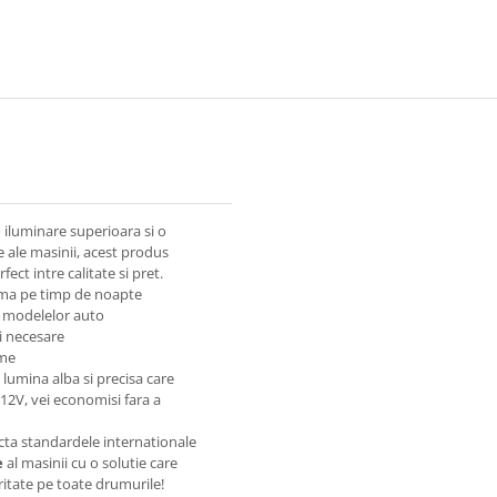
 iluminare superioara si o
e ale masinii, acest produs
ct intre calitate si pret.
tima pe timp de noapte
a modelelor auto
i necesare
eme
lumina alba si precisa care
12V, vei economisi fara a
ecta standardele internationale
e
al masinii cu o solutie care
ritate pe toate drumurile!