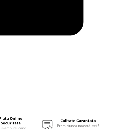
Plata Online
Calitate Garantata
Securizata
Promisiunea noastră: vei fi
u Ramburs, cand