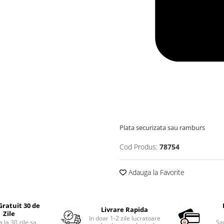
Plata securizata sau ramburs
Cod Produs:
78754
Adauga la Favorite
Gratuit 30 de
Livrare Rapida
Zile
In doar 1-2 zile lucratoare
 la 30 zile sa
Sa