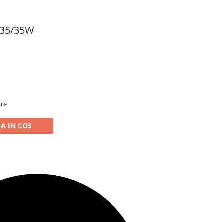
 35/35W
are
A IN COS