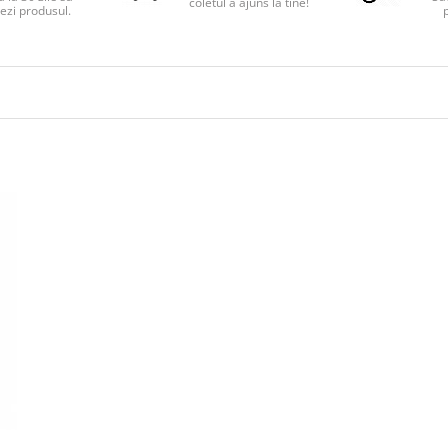
coletul a ajuns la tine!
ezi produsul.
p