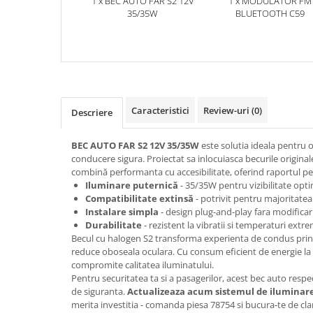
1 x BEC AUTO FAR S2 12V
1 x MODULATOR FM
35/35W
BLUETOOTH C59
Caracteristici
Review-uri
(0)
Descriere
BEC AUTO FAR S2 12V 35/35W
este solutia ideala pentru o
conducere sigura. Proiectat sa inlocuiasca becurile original
combină performanta cu accesibilitate, oferind raportul perfe
Iluminare puternică
- 35/35W pentru vizibilitate op
Compatibilitate extinsă
- potrivit pentru majoritate
Instalare simpla
- design plug-and-play fara modificar
Durabilitate
- rezistent la vibratii si temperaturi extr
Becul cu halogen S2 transforma experienta de condus prin 
reduce oboseala oculara. Cu consum eficient de energie la 
compromite calitatea iluminatului.
Pentru securitatea ta si a pasagerilor, acest bec auto resp
de siguranta.
Actualizeaza acum sistemul de iluminar
merita investitia - comanda piesa 78754 si bucura-te de cla