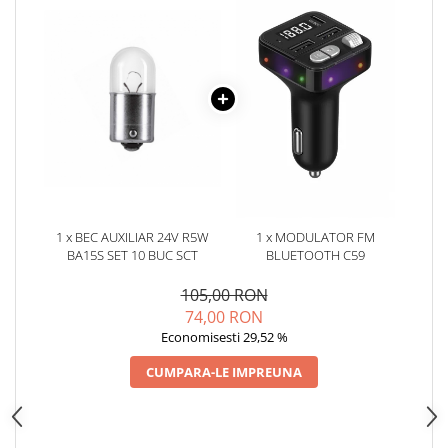
Oglinzi
Pompa Spalator Parbriz
Accesorii Camioane
Lampi si Proiectoare Camion
Marcaje si Echipamente de
Siguranta
Accesorii Cabina Camion
Echipamente Electrice si
Pneumatice
1 x BEC AUXILIAR 24V R5W
1 x MODULATOR FM
Echipamente ADR si Utilitare
BA15S SET 10 BUC SCT
BLUETOOTH C59
Uleiuri si Lichide Auto
105,00 RON
Aditivi Auto
74,00 RON
Aditivi Combustibil
Economisesti 29,52 %
Aditivi Ulei Motor
CUMPARA-LE IMPREUNA
Aditivi DPF, Sistem Racire si
Servodirectie
Antigel