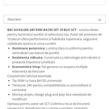
Spray Curatare Frane
Produse Intretinere si Detailing
Lubrifianti si Spray-uri de Curatare
Descriere
Curatare si Detailing Interior
BEC AUXILIAR 24V R5W BA15S SET 10 BUC SCT
- solutia ideala
Vopsitorie, Chituri si Adezivi
pentru iluminatul auxiliar al vehiculului tau. Acest set premium de
10 becuri ofera performanta si fiabilitate superioara, asigurand
Curatare si Detailing Exterior
vizibilitate optima in orice conditii.
Iluminare puternica:
Lumina clara si uniforma pentru
Articole Auto Sezoniere
semnalizari sau becuri de pozitie
Produse de Iarna
Rezistenta ridicata:
Construite cu tehnologie anti-vibratii si
protectie impotriva umiditatii
Cabluri Pornire
Economisire timp:
Set generos ce acopera multiple
Produse de Vara
intervenții de înlocuire
Caracteristici tehnice esentiale:
Blog
Tip: R5W cu baza BA15S universala
Tensiune: 24V pentru compatibilitate cu autoutilitare si
camioane
Montaj simplu: Design plug-and-play fara necesitate de
modificari
Opteaza pentru acest set SCT si elimina riscul de întuneric
neprevazut. Beneficiezi de o solutie completa, ambalata