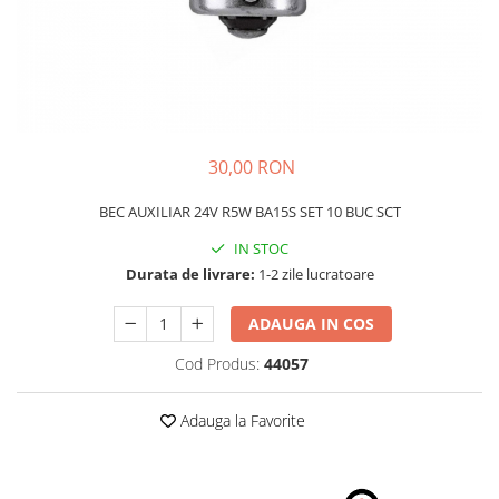
Schimbatoare Viteze
Accesorii Auto
Accesorii Auto Exterior
Husa Auto / Prelata Auto
Paravanturi Auto / Deflectoare Aer
30,00 RON
Capace Roti
Accesorii Interior Auto
BEC AUXILIAR 24V R5W BA15S SET 10 BUC SCT
Inchidere Centralizata
IN STOC
Huse Auto
Durata de livrare:
1-2 zile lucratoare
Huse Scaune Auto
ADAUGA IN COS
Husa Volan
Tavite Portbagaj Dedicate
Cod Produs:
44057
Covorase Auto/ Presuri Auto
Seturi Interior
Adauga la Favorite
Accesorii Siguranta Auto
Carcasa Cheie