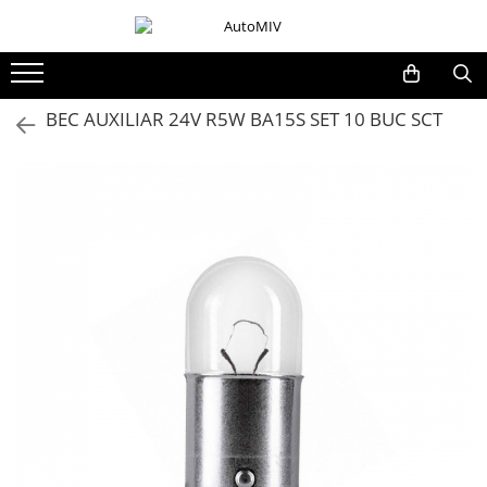
Toate Produsele
Oferta Saptamanii
BEC AUXILIAR 24V R5W BA15S SET 10 BUC SCT
Butoane
Butoane Geam
Bloc Lumini
Butoane Reglare Oglinzi
Seturi Butoane
Butoane Blocare/Deblocare
Buton Frana
Buton Clapeta Rezervor
Buton Portbagaj
Alte Butoane/Comutatoare
Butoane Semnalizare