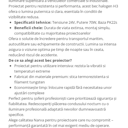
iluminare superioara a vehiculelor comerciale si industriale.
Spray Curatare Frane
Proiectat pentru rezistenta si performanta, acest bec halogen H3
ofera o lumina puternica si clara, esentiala în conditii de
Produse Intretinere si Detailing
vizibilitate redusa.
Lubrifianti si Spray-uri de Curatare
Specificatii tehnice:
Tensiune 24V, Putere 70W, Baza PK22s
Beneficii cheie:
Durata de viata extinsa, montaj simplu,
Curatare si Detailing Interior
compatibilitate cu majoritatea proiectoarelor
Ofera o solutie de încredere pentru transportul maritim,
Vopsitorie, Chituri si Adezivi
autoutilitare sau echipamente de constructii. Lumina sa intensa
Curatare si Detailing Exterior
asigura o viziune optima pe timp de noapte sau în ceata,
reducând riscul de accidente.
Articole Auto Sezoniere
De ce sa alegi acest bec proiector?
Produse de Iarna
Proiectat pentru utilizare intensiva: rezista la vibratii si
temperaturi extreme
Cabluri Pornire
Fabricat din materiale premium: stica termorezistenta si
Produse de Vara
filament tungsten
Economisește timp: înlocuire rapidă fără necesitatea unor
Blog
ajustări complexe
Perfect pentru șoferii profesioniști care prioritizează siguranța și
fiabilitatea. Redescoperiți plăcerea condusului nocturn cu o
iluminare profesională adaptată nevoilor dumneavoastră
specifice.
Alege calitatea Narva pentru proiectoare care nu compromit –
performanță garantată în cel mai exigent mediu de operare.