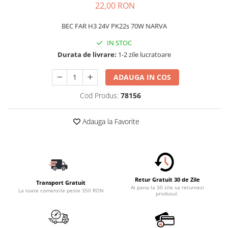
22,00 RON
Schimbatoare Viteze
Accesorii Auto
BEC FAR H3 24V PK22s 70W NARVA
Accesorii Auto Exterior
IN STOC
Husa Auto / Prelata Auto
Durata de livrare:
1-2 zile lucratoare
Paravanturi Auto / Deflectoare Aer
ADAUGA IN COS
Capace Roti
Accesorii Interior Auto
Cod Produs:
78156
Inchidere Centralizata
Adauga la Favorite
Huse Auto
Huse Scaune Auto
Husa Volan
Tavite Portbagaj Dedicate
Covorase Auto/ Presuri Auto
Retur Gratuit 30 de Zile
Transport Gratuit
Seturi Interior
Ai pana la 30 zile sa returnezi
La toate comenzile peste 350 RON
produsul.
Accesorii Siguranta Auto
Carcasa Cheie