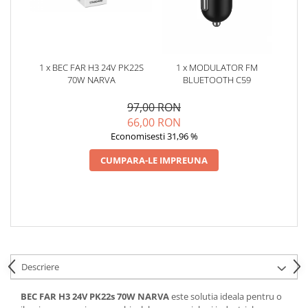
Oglinzi
Pompa Spalator Parbriz
Accesorii Camioane
Lampi si Proiectoare Camion
1 x BEC FAR H3 24V PK22S
1 x MODULATOR FM
Marcaje si Echipamente de
70W NARVA
BLUETOOTH C59
Siguranta
97,00 RON
Accesorii Cabina Camion
66,00 RON
Echipamente Electrice si
Economisesti 31,96 %
Pneumatice
CUMPARA-LE IMPREUNA
Echipamente ADR si Utilitare
Uleiuri si Lichide Auto
Aditivi Auto
Aditivi Combustibil
Aditivi Ulei Motor
Descriere
Aditivi DPF, Sistem Racire si
Servodirectie
BEC FAR H3 24V PK22s 70W NARVA
este solutia ideala pentru o
Antigel