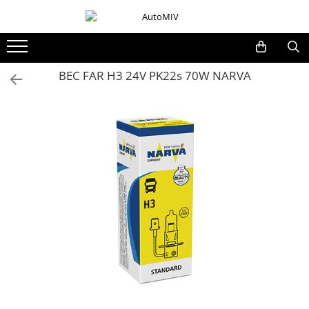
Toate Produsele
Oferta Saptamanii
BEC FAR H3 24V PK22s 70W NARVA
Butoane
Butoane Geam
Bloc Lumini
Butoane Reglare Oglinzi
Seturi Butoane
Butoane Blocare/Deblocare
Buton Frana
Buton Clapeta Rezervor
Buton Portbagaj
Alte Butoane/Comutatoare
Butoane Semnalizare