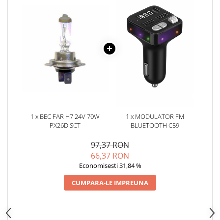
Oglinzi
Pompa Spalator Parbriz
Accesorii Camioane
Lampi si Proiectoare Camion
Marcaje si Echipamente de
Siguranta
Accesorii Cabina Camion
Echipamente Electrice si
Pneumatice
1 x BEC FAR H7 24V 70W
1 x MODULATOR FM
Echipamente ADR si Utilitare
PX26D SCT
BLUETOOTH C59
Uleiuri si Lichide Auto
97,37 RON
Aditivi Auto
66,37 RON
Aditivi Combustibil
Economisesti 31,84 %
Aditivi Ulei Motor
CUMPARA-LE IMPREUNA
Aditivi DPF, Sistem Racire si
Servodirectie
Antigel