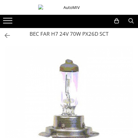
Toate Produsele
Oferta Saptamanii
BEC FAR H7 24V 70W PX26D SCT
Butoane
Butoane Geam
Bloc Lumini
Butoane Reglare Oglinzi
Seturi Butoane
Butoane Blocare/Deblocare
Buton Frana
Buton Clapeta Rezervor
Buton Portbagaj
Alte Butoane/Comutatoare
Butoane Semnalizare