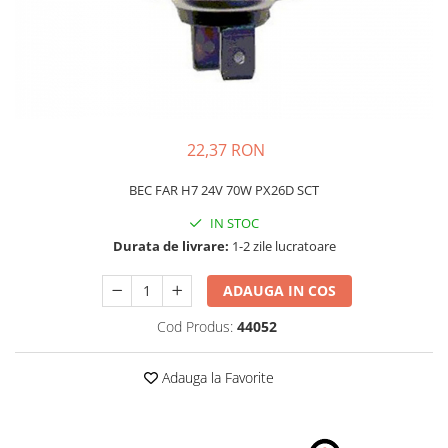
Schimbatoare Viteze
Accesorii Auto
Accesorii Auto Exterior
Husa Auto / Prelata Auto
Paravanturi Auto / Deflectoare Aer
22,37 RON
Capace Roti
Accesorii Interior Auto
BEC FAR H7 24V 70W PX26D SCT
Inchidere Centralizata
IN STOC
Huse Auto
Durata de livrare:
1-2 zile lucratoare
Huse Scaune Auto
ADAUGA IN COS
Husa Volan
Tavite Portbagaj Dedicate
Cod Produs:
44052
Covorase Auto/ Presuri Auto
Seturi Interior
Adauga la Favorite
Accesorii Siguranta Auto
Carcasa Cheie