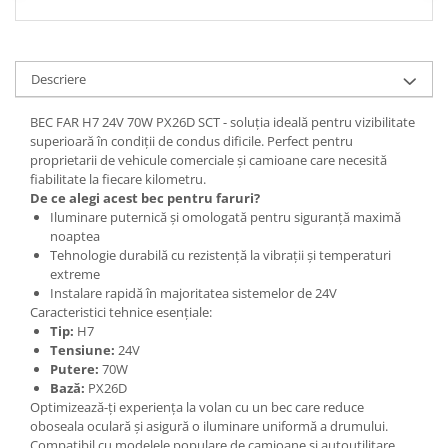
Spray Curatare Frane
Produse Intretinere si Detailing
Lubrifianti si Spray-uri de Curatare
Descriere
Curatare si Detailing Interior
BEC FAR H7 24V 70W PX26D SCT - soluția ideală pentru vizibilitate
Vopsitorie, Chituri si Adezivi
superioară în condiții de condus dificile. Perfect pentru
proprietarii de vehicule comerciale și camioane care necesită
Curatare si Detailing Exterior
fiabilitate la fiecare kilometru.
De ce alegi acest bec pentru faruri?
Articole Auto Sezoniere
Iluminare puternică și omologată pentru siguranță maximă
Produse de Iarna
noaptea
Tehnologie durabilă cu rezistență la vibrații și temperaturi
Cabluri Pornire
extreme
Produse de Vara
Instalare rapidă în majoritatea sistemelor de 24V
Caracteristici tehnice esențiale:
Blog
Tip:
H7
Tensiune:
24V
Putere:
70W
Bază:
PX26D
Optimizează-ți experiența la volan cu un bec care reduce
oboseala oculară și asigură o iluminare uniformă a drumului.
Compatibil cu modelele populare de camioane și autoutilitare,