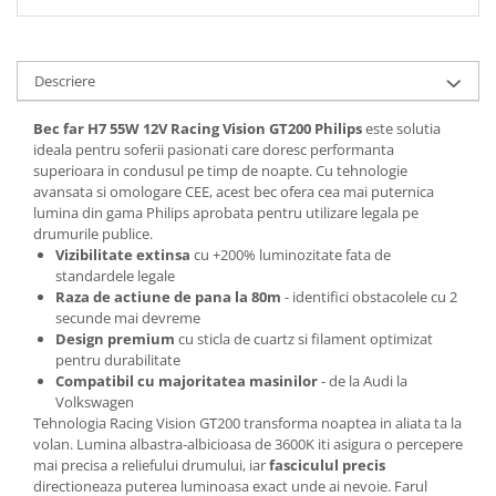
Descriere
Bec far H7 55W 12V Racing Vision GT200 Philips
este solutia
ideala pentru soferii pasionati care doresc performanta
superioara in condusul pe timp de noapte. Cu tehnologie
avansata si omologare CEE, acest bec ofera cea mai puternica
lumina din gama Philips aprobata pentru utilizare legala pe
drumurile publice.
Vizibilitate extinsa
cu +200% luminozitate fata de
standardele legale
Raza de actiune de pana la 80m
- identifici obstacolele cu 2
secunde mai devreme
Design premium
cu sticla de cuartz si filament optimizat
pentru durabilitate
Compatibil cu majoritatea masinilor
- de la Audi la
Volkswagen
Tehnologia Racing Vision GT200 transforma noaptea in aliata ta la
volan. Lumina albastra-albicioasa de 3600K iti asigura o percepere
mai precisa a reliefului drumului, iar
fasciculul precis
directioneaza puterea luminoasa exact unde ai nevoie. Farul