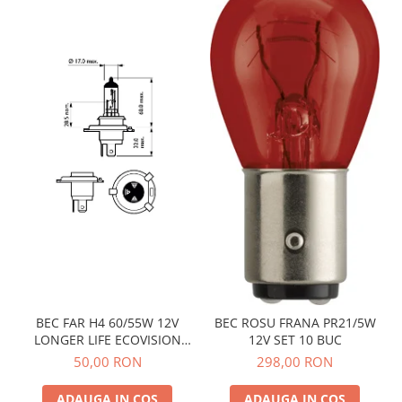
BEC FAR H4 60/55W 12V
BEC ROSU FRANA PR21/5W
LONGER LIFE ECOVISION
12V SET 10 BUC
PHILIPS
50,00 RON
298,00 RON
ADAUGA IN COS
ADAUGA IN COS