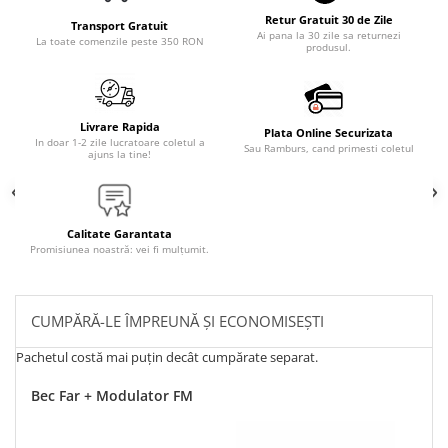
Retur Gratuit 30 de Zile
Transport Gratuit
Ai pana la 30 zile sa returnezi
La toate comenzile peste 350 RON
produsul.
Livrare Rapida
Plata Online Securizata
In doar 1-2 zile lucratoare coletul a
Sau Ramburs, cand primesti coletul
ajuns la tine!
Calitate Garantata
Promisiunea noastră: vei fi mulțumit.
CUMPĂRĂ-LE ÎMPREUNĂ ȘI ECONOMISEȘTI
Pachetul costă mai puțin decât cumpărate separat.
Bec Far + Modulator FM