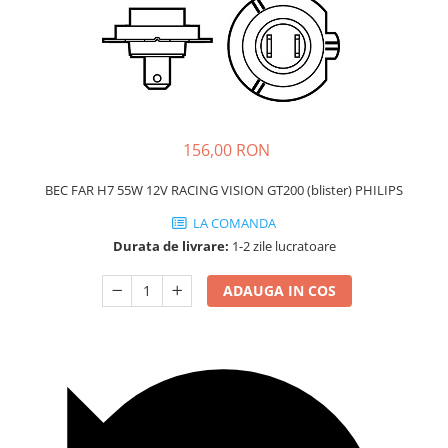
Carcasa Cheie
Accesorii Electronice Auto
Incarcatoare Auto
Accesorii pentru Roti si Anvelope
Husa Anvelope
Truse Chei
156,00 RON
Organizatoare Auto
BEC FAR H7 55W 12V RACING VISION GT200 (blister) PHILIPS
LA COMANDA
Durata de livrare:
1-2 zile lucratoare
ADAUGA IN COS