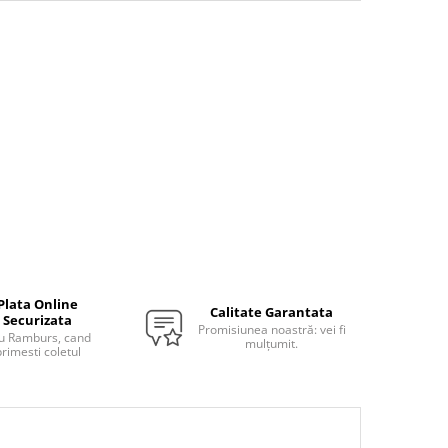
Plata Online
Calitate Garantata
Securizata
Promisiunea noastră: vei fi
u Ramburs, cand
mulțumit.
rimesti coletul