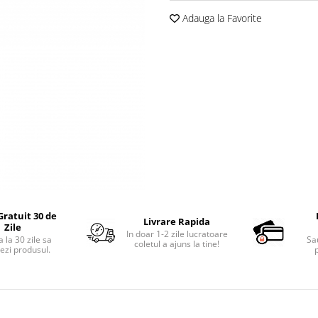
Adauga la Favorite
Gratuit 30 de
Livrare Rapida
Zile
In doar 1-2 zile lucratoare
 la 30 zile sa
Sa
coletul a ajuns la tine!
ezi produsul.
p