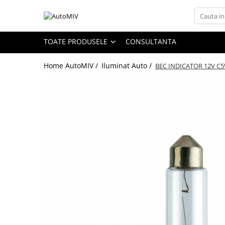
Toate Produsele
TOATE PRODUSELE
CONSULTANTA
Oferta Saptamanii
Home AutoMIV /
Iluminat Auto /
BEC INDICATOR 12V C5
Butoane
Butoane Geam
Bloc Lumini
Butoane Reglare Oglinzi
Seturi Butoane
Butoane Blocare/Deblocare
Buton Frana
Buton Clapeta Rezervor
Buton Portbagaj
Alte Butoane/Comutatoare
Butoane Semnalizare