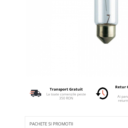
Schimbatoare Viteze
Accesorii Auto
Accesorii Auto Exterior
Husa Auto / Prelata Auto
Paravanturi Auto / Deflectoare Aer
Capace Roti
Accesorii Interior Auto
Inchidere Centralizata
Huse Auto
Huse Scaune Auto
Husa Volan
Retur 
Transport Gratuit
Tavite Portbagaj Dedicate
La toate comenzile peste
Ai pana
Covorase Auto/ Presuri Auto
350 RON
return
Seturi Interior
Accesorii Siguranta Auto
Carcasa Cheie
PACHETE SI PROMOTII