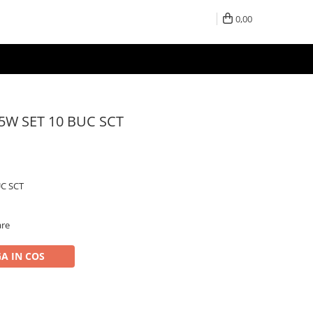
0,00
5W SET 10 BUC SCT
UC SCT
are
A IN COS