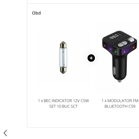
Accesorii Electronice Auto
Incarcatoare Auto
Obd
Accesorii pentru Roti si Anvelope
Husa Anvelope
Truse Chei
Organizatoare Auto
Iluminat Auto
Semnalizari
Faruri Ceata
Proiectoare
Accesorii LED
1 x BEC INDICATOR 12V C5W
1 x MODULATOR FM
Becuri Auto
SET 10 BUC SCT
BLUETOOTH C59
Piese Auto
Piese Caroserie
Amortizoare Capota