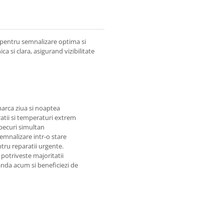
a pentru semnalizare optima si
ca si clara, asigurand vizibilitate
arca ziua si noaptea
ratii si temperaturi extrem
becuri simultan
emnalizare intr-o stare
ntru reparatii urgente.
 potriveste majoritatii
anda acum si beneficiezi de