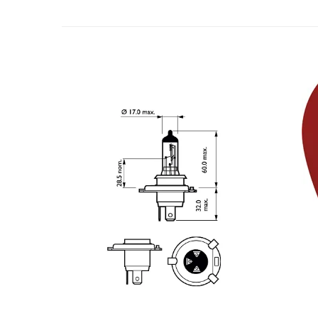
Spray Curatare Frane
Produse Intretinere si Detailing
Lubrifianti si Spray-uri de Curatare
Curatare si Detailing Interior
Vopsitorie, Chituri si Adezivi
Curatare si Detailing Exterior
Articole Auto Sezoniere
Produse de Iarna
Cabluri Pornire
Produse de Vara
Blog