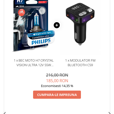
Oglinzi
Pompa Spalator Parbriz
Accesorii Camioane
Lampi si Proiectoare Camion
Marcaje si Echipamente de
Siguranta
Accesorii Cabina Camion
Echipamente Electrice si
Pneumatice
1 x BEC MOTO H7 CRYSTAL
1 x MODULATOR FM
Echipamente ADR si Utilitare
VISION ULTRA 12V 55W
BLUETOOTH C59
(BLISTER) PHILIPS
Uleiuri si Lichide Auto
216,00 RON
Aditivi Auto
185,00 RON
Aditivi Combustibil
Economisesti 14,35 %
Aditivi Ulei Motor
CUMPARA-LE IMPREUNA
Aditivi DPF, Sistem Racire si
Servodirectie
Antigel