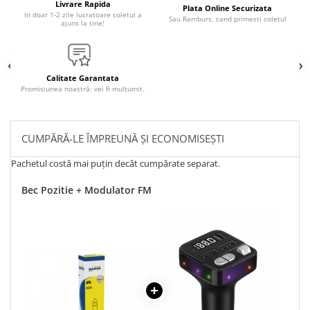
Livrare Rapida
Plata Online Securizata
In doar 1-2 zile lucratoare coletul a
Sau Ramburs, cand primesti coletul
ajuns la tine!
Calitate Garantata
Promisiunea noastră: vei fi mulțumit.
CUMPĂRĂ-LE ÎMPREUNĂ ȘI ECONOMISEȘTI
Pachetul costă mai puțin decât cumpărate separat.
Bec Pozitie + Modulator FM