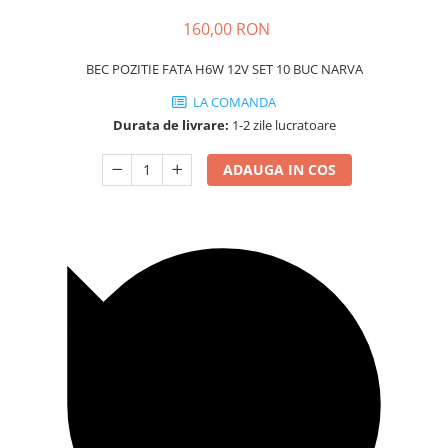
Carcasa Cheie
160,00 RON
Accesorii Electronice Auto
Incarcatoare Auto
BEC POZITIE FATA H6W 12V SET 10 BUC NARVA
Accesorii pentru Roti si Anvelope
LA COMANDA
Husa Anvelope
Durata de livrare:
1-2 zile lucratoare
Truse Chei
ADAUGA IN COS
Organizatoare Auto