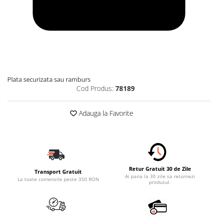
Plata securizata sau ramburs
Cod Produs:
78189
Adauga la Favorite
Retur Gratuit 30 de Zile
Transport Gratuit
Ai pana la 30 zile sa returnezi
La toate comenzile peste 350 RON
produsul.