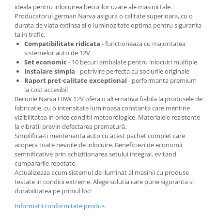
ideala pentru inlocuirea becurilor uzate ale masinii tale.
Producatorul german Narva asigura o calitate superioara, cu o
durata de viata extinsa si o luminozitate optima pentru siguranta
ta in trafic.
Compatibilitate ridicata
- functioneaza cu majoritatea
sistemelor auto de 12V
Set economic
- 10 becuri ambalate pentru inlocuiri multiple
Instalare simpla
- potrivire perfecta cu soclurile originale
Raport pret-calitate exceptional
- performanta premium
la cost accesibil
Becurile Narva H6W 12V ofera o alternativa fiabila la produsele de
fabricatie, cu o intensitate luminoasa constanta care mentine
vizibilitatea in orice conditii meteorologice. Materialele rezistente
la vibratii previn defectarea prematură.
Simplifica-ti mentenanta auto cu acest pachet complet care
acopera toate nevoile de inlocuire. Beneficiezi de economii
semnificative prin achizitionarea setului integral, evitand
cumpararile repetate.
Actualizeaza acum sistemul de iluminat al masinii cu produse
testate in conditii extreme. Alege solutia care pune siguranta si
durabilitatea pe primul loc!
Informatii conformitate produs