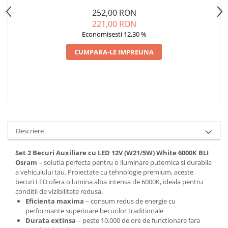
6000K BLI OSRAM
Spray Curatare Frane
252,00 RON
221,00 RON
Produse Intretinere si Detailing
Economisesti 12,30 %
Lubrifianti si Spray-uri de Curatare
CUMPARA-LE IMPREUNA
Curatare si Detailing Interior
Vopsitorie, Chituri si Adezivi
Curatare si Detailing Exterior
Articole Auto Sezoniere
Produse de Iarna
Cabluri Pornire
Descriere
Produse de Vara
Set 2 Becuri Auxiliare cu LED 12V (W21/5W) White 6000K BLI
Blog
Osram
– solutia perfecta pentru o iluminare puternica si durabila
a vehiculului tau. Proiectate cu tehnologie premium, aceste
becuri LED ofera o lumina alba intensa de 6000K, ideala pentru
conditii de vizibilitate redusa.
Eficienta maxima
– consum redus de energie cu
performante superioare becurilor traditionale
Durata extinsa
– peste 10.000 de ore de functionare fara