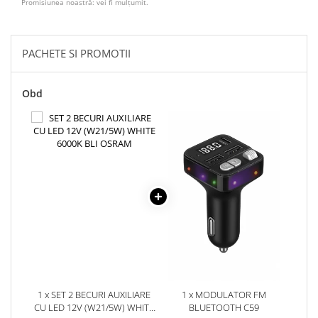
Oglinzi
Promisiunea noastră: vei fi mulțumit.
Pompa Spalator Parbriz
Accesorii Camioane
PACHETE SI PROMOTII
Lampi si Proiectoare Camion
Marcaje si Echipamente de
Obd
Siguranta
Accesorii Cabina Camion
Echipamente Electrice si
Pneumatice
Echipamente ADR si Utilitare
Uleiuri si Lichide Auto
Aditivi Auto
Aditivi Combustibil
Aditivi Ulei Motor
Aditivi DPF, Sistem Racire si
Servodirectie
1 x SET 2 BECURI AUXILIARE
1 x MODULATOR FM
CU LED 12V (W21/5W) WHITE
BLUETOOTH C59
Antigel