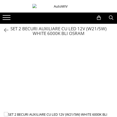
Toate Produsele
Oferta Saptamanii
SET 2 BECURI AUXILIARE CU LED 12V (W21/5W)
WHITE 6000K BLI OSRAM
Butoane
Butoane Geam
Bloc Lumini
Butoane Reglare Oglinzi
Seturi Butoane
Butoane Blocare/Deblocare
Buton Frana
Buton Clapeta Rezervor
Buton Portbagaj
Alte Butoane/Comutatoare
Butoane Semnalizare