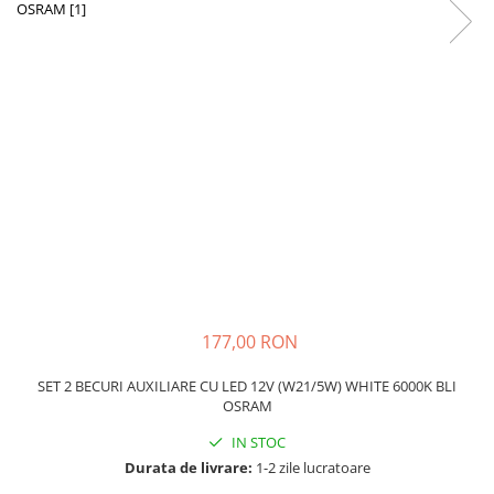
Schimbatoare Viteze
Accesorii Auto
Accesorii Auto Exterior
Husa Auto / Prelata Auto
Paravanturi Auto / Deflectoare Aer
Capace Roti
Accesorii Interior Auto
Inchidere Centralizata
Huse Auto
Huse Scaune Auto
Husa Volan
177,00 RON
Tavite Portbagaj Dedicate
Covorase Auto/ Presuri Auto
SET 2 BECURI AUXILIARE CU LED 12V (W21/5W) WHITE 6000K BLI
OSRAM
Seturi Interior
Accesorii Siguranta Auto
IN STOC
Durata de livrare:
1-2 zile lucratoare
Carcasa Cheie