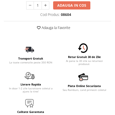
Accesorii Electronice Auto
ADAUGA IN COS
Incarcatoare Auto
Cod Produs:
08604
Accesorii pentru Roti si Anvelope
Husa Anvelope
Adauga la Favorite
Truse Chei
Organizatoare Auto
Iluminat Auto
Semnalizari
Retur Gratuit 30 de Zile
Transport Gratuit
Ai pana la 30 zile sa returnezi
Faruri Ceata
La toate comenzile peste 350 RON
produsul.
Proiectoare
Accesorii LED
Livrare Rapida
Becuri Auto
Plata Online Securizata
In doar 1-2 zile lucratoare coletul a
Sau Ramburs, cand primesti coletul
ajuns la tine!
Piese Auto
Piese Caroserie
Amortizoare Capota
Calitate Garantata