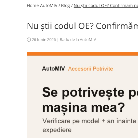
Home AutoMIV /
Blog /
Nu știi codul OE? Confirmăm no
Schimbatoare Viteze
Accesorii Auto
Accesorii Auto Exterior
Nu știi codul OE? Confirmăm
Husa Auto / Prelata Auto
26 Iunie 2026
|
Radu de la AutoMIV
Paravanturi Auto / Deflectoare Aer
Capace Roti
Accesorii Interior Auto
Inchidere Centralizata
Huse Auto
Huse Scaune Auto
Husa Volan
Tavite Portbagaj Dedicate
Covorase Auto/ Presuri Auto
Seturi Interior
Accesorii Siguranta Auto
Carcasa Cheie