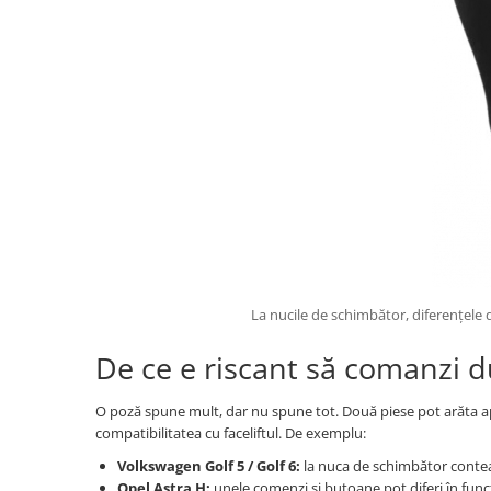
Spray Curatare Frane
Produse Intretinere si Detailing
Lubrifianti si Spray-uri de Curatare
Curatare si Detailing Interior
Vopsitorie, Chituri si Adezivi
Curatare si Detailing Exterior
Articole Auto Sezoniere
Produse de Iarna
Cabluri Pornire
Produse de Vara
La nucile de schimbător, diferențele 
Blog
De ce e riscant să comanzi 
O poză spune mult, dar nu spune tot. Două piese pot arăta aproa
compatibilitatea cu faceliftul. De exemplu:
Volkswagen Golf 5 / Golf 6:
la nuca de schimbător conteaz
Opel Astra H:
unele comenzi și butoane pot diferi în funcț