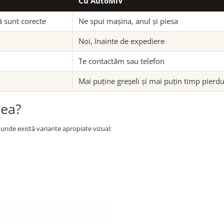
Cu AutoMIV
ă sunt corecte
Ne spui mașina, anul și piesa
Noi, înainte de expediere
Te contactăm sau telefon
Mai puține greșeli și mai puțin timp pierdu
rea?
ile unde există variante apropiate vizual: