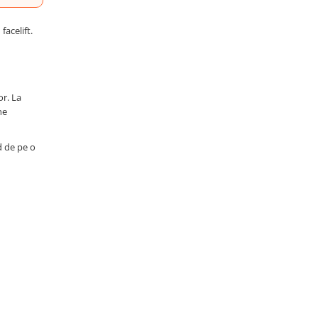
facelift.
or. La
ne
d de pe o