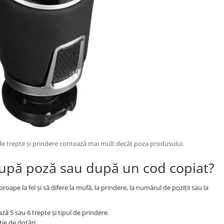
de trepte și prindere contează mai mult decât poza produsului.
după poză sau după un cod copiat?
pe la fel și să difere la mufă, la prindere, la numărul de poziții sau la
ă 5 sau 6 trepte și tipul de prindere.
ie de dotări.