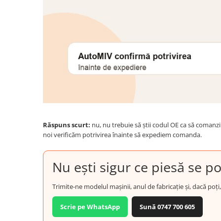
Accesorii Electronice Auto
Incarcatoare Auto
Accesorii pentru Roti si Anvelope
Husa Anvelope
Truse Chei
Organizatoare Auto
Iluminat Auto
Semnalizari
Faruri Ceata
Răspuns scurt:
nu, nu trebuie să știi codul OE ca să comanzi 
Proiectoare
noi verificăm potrivirea înainte să expediem comanda.
Accesorii LED
Nu ești sigur ce piesă se po
Becuri Auto
Piese Auto
Trimite-ne modelul mașinii, anul de fabricație și, dacă poț
Piese Caroserie
Scrie pe WhatsApp
Sună 0747 700 605
Amortizoare Capota