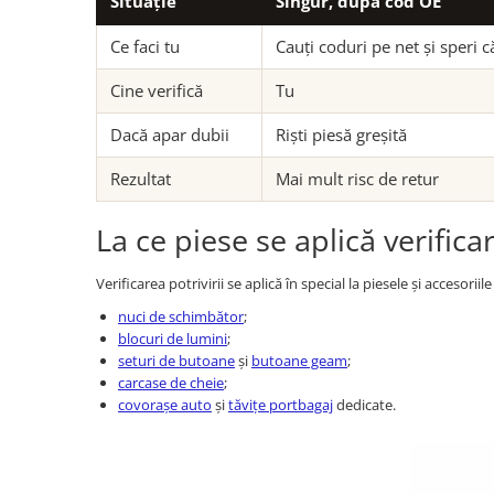
Situație
Singur, după cod OE
Ce faci tu
Cauți coduri pe net și speri c
Cine verifică
Tu
Dacă apar dubii
Riști piesă greșită
Rezultat
Mai mult risc de retur
La ce piese se aplică verifica
Verificarea potrivirii se aplică în special la piesele și accesori
nuci de schimbător
;
blocuri de lumini
;
seturi de butoane
și
butoane geam
;
carcase de cheie
;
covorașe auto
și
tăvițe portbagaj
dedicate.