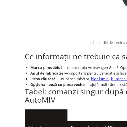
La blocurile de lumini, 
Ce informații ne trebuie ca
Marca și modelul
— de exemplu Volkswagen Golf 5, Opel 
Anul de fabricație
— important pentru generație și faceli
Piesa căutată
— nucă schimbător,
bloc lumini
,
butoane
Opțional: poză cu piesa veche
— ajută mult când există
Tabel: comanzi singur după c
AutoMIV