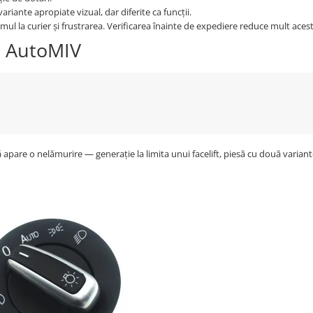
riante apropiate vizual, dar diferite ca funcții.
mul la curier și frustrarea. Verificarea înainte de expediere reduce mult aceste
a AutoMIV
 apare o nelămurire — generație la limita unui facelift, piesă cu două variant