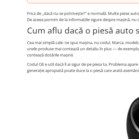
Oglinzi
Pompa Spalator Parbriz
Frica de „dacă nu se potrivește?” e normală. Multe piese auto pa
Accesorii Camioane
De aceea pornim de la informațiile sigure despre mașină, nu d
Lampi si Proiectoare Camion
Cum aflu dacă o piesă auto s
Marcaje si Echipamente de
Siguranta
Cea mai simplă cale: ne spui mașina, nu codul. Marca, modelul 
unele produse mai contează un detaliu în plus — de exemplu
Accesorii Cabina Camion
contează dotările mașinii.
Echipamente Electrice si
Codul OE e util dacă îl ai sigur de pe piesa ta. Problema apare
Pneumatice
generație apropiată poate duce la o piesă care arată asemănă
Echipamente ADR si Utilitare
Uleiuri si Lichide Auto
Aditivi Auto
Aditivi Combustibil
Aditivi Ulei Motor
Aditivi DPF, Sistem Racire si
Servodirectie
Antigel