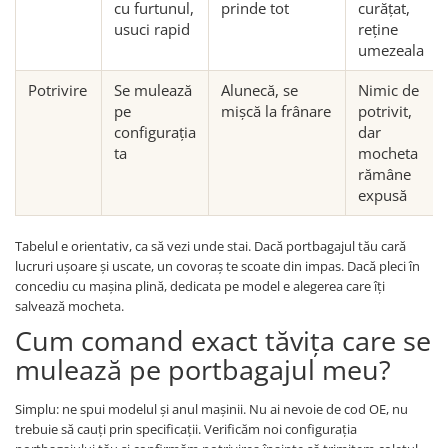
cu furtunul,
prinde tot
curățat,
usuci rapid
reține
umezeala
Potrivire
Se mulează
Alunecă, se
Nimic de
pe
mișcă la frânare
potrivit,
configurația
dar
ta
mocheta
rămâne
expusă
Tabelul e orientativ, ca să vezi unde stai. Dacă portbagajul tău cară
lucruri ușoare și uscate, un covoraș te scoate din impas. Dacă pleci în
concediu cu mașina plină, dedicata pe model e alegerea care îți
salvează mocheta.
Cum comand exact tăvița care se
mulează pe portbagajul meu?
Simplu: ne spui modelul și anul mașinii. Nu ai nevoie de cod OE, nu
trebuie să cauți prin specificații. Verificăm noi configurația