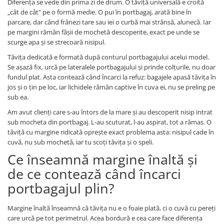
Diferența se vede din prima zi de drum. O tăviță universală e croită
„cât de cât" pe o formă medie. O pui în portbagaj, arată bine în
parcare, dar când frânezi tare sau iei o curbă mai strânsă, alunecă. Iar
pe margini rămân fâșii de mochetă descoperite, exact pe unde se
scurge apa și se strecoară nisipul.
Tăvița dedicată e formată după conturul portbagajului acelui model.
Se așază fix, urcă pe lateralele portbagajului și prinde colțurile, nu doar
fundul plat. Asta contează când încarci la refuz: bagajele apasă tăvița în
jos și o țin pe loc, iar lichidele rămân captive în cuva ei, nu se preling pe
sub ea.
Am avut clienți care s-au întors de la mare și au descoperit nisip intrat
sub mocheta din portbagaj. L-au scuturat, l-au aspirat, tot a rămas. O
tăviță cu margine ridicată oprește exact problema asta: nisipul cade în
cuvă, nu sub mochetă, iar tu scoți tăvița și o speli.
Ce înseamnă margine înaltă și
de ce contează când încarci
portbagajul plin?
Margine înaltă înseamnă că tăvița nu e o foaie plată, ci o cuvă cu pereți
care urcă pe tot perimetrul. Acea bordură e cea care face diferența