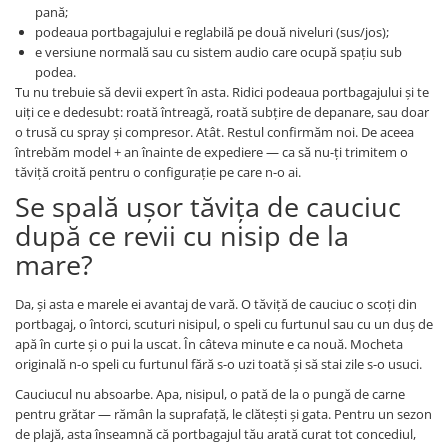
pană;
podeaua portbagajului e reglabilă pe două niveluri (sus/jos);
e versiune normală sau cu sistem audio care ocupă spațiu sub
podea.
Tu nu trebuie să devii expert în asta. Ridici podeaua portbagajului și te
uiți ce e dedesubt: roată întreagă, roată subțire de depanare, sau doar
o trusă cu spray și compresor. Atât. Restul confirmăm noi. De aceea
întrebăm model + an înainte de expediere — ca să nu-ți trimitem o
tăviță croită pentru o configurație pe care n-o ai.
Se spală ușor tăvița de cauciuc
după ce revii cu nisip de la
mare?
Da, și asta e marele ei avantaj de vară. O tăviță de cauciuc o scoți din
portbagaj, o întorci, scuturi nisipul, o speli cu furtunul sau cu un duș de
apă în curte și o pui la uscat. În câteva minute e ca nouă. Mocheta
originală n-o speli cu furtunul fără s-o uzi toată și să stai zile s-o usuci.
Cauciucul nu absoarbe. Apa, nisipul, o pată de la o pungă de carne
pentru grătar — rămân la suprafață, le clătești și gata. Pentru un sezon
de plajă, asta înseamnă că portbagajul tău arată curat tot concediul,