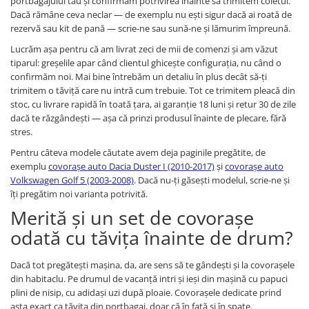
portbagajului tău și confirmăm potrivirea înainte să trimitem coletul.
Dacă rămâne ceva neclar — de exemplu nu ești sigur dacă ai roată de
rezervă sau kit de pană — scrie-ne sau sună-ne și lămurim împreună.
Lucrăm așa pentru că am livrat zeci de mii de comenzi și am văzut
tiparul: greșelile apar când clientul ghicește configurația, nu când o
confirmăm noi. Mai bine întrebăm un detaliu în plus decât să-ți
trimitem o tăviță care nu intră cum trebuie. Tot ce trimitem pleacă din
stoc, cu livrare rapidă în toată țara, ai garanție 18 luni și retur 30 de zile
dacă te răzgândești — așa că prinzi produsul înainte de plecare, fără
stres.
Pentru câteva modele căutate avem deja paginile pregătite, de
exemplu
covorașe auto Dacia Duster I (2010-2017)
și
covorașe auto
Volkswagen Golf 5 (2003-2008)
. Dacă nu-ți găsești modelul, scrie-ne și
îți pregătim noi varianta potrivită.
Merită și un set de covorașe
odată cu tăvița înainte de drum?
Dacă tot pregătești mașina, da, are sens să te gândești și la covorașele
din habitaclu. Pe drumul de vacanță intri și ieși din mașină cu papuci
plini de nisip, cu adidași uzi după ploaie. Covorașele dedicate prind
asta exact ca tăvița din portbagaj, doar că în față și în spate.