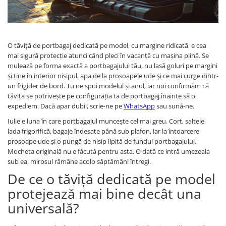
Carcasa Cheie
Accesorii Electronice Auto
Incarcatoare Auto
Accesorii pentru Roti si Anvelope
O tăviță de portbagaj dedicată pe model, cu margine ridicată, e cea
mai sigură protecție atunci când pleci în vacanță cu mașina plină. Se
Husa Anvelope
mulează pe forma exactă a portbagajului tău, nu lasă goluri pe margini
Truse Chei
și ține în interior nisipul, apa de la prosoapele ude și ce mai curge dintr-
un frigider de bord. Tu ne spui modelul și anul, iar noi confirmăm că
Organizatoare Auto
tăvița se potrivește pe configurația ta de portbagaj înainte să o
expediem. Dacă apar dubii, scrie-ne pe
WhatsApp
sau sună-ne.
Iulie e luna în care portbagajul muncește cel mai greu. Cort, saltele,
lada frigorifică, bagaje îndesate până sub plafon, iar la întoarcere
prosoape ude și o pungă de nisip lipită de fundul portbagajului.
Mocheta originală nu e făcută pentru asta. O dată ce intră umezeala
sub ea, mirosul rămâne acolo săptămâni întregi.
De ce o tăviță dedicată pe model
protejează mai bine decât una
universală?