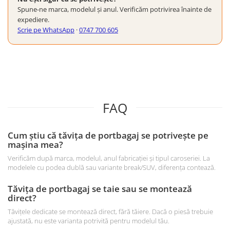
Spune-ne marca, modelul și anul. Verificăm potrivirea înainte de
expediere.
Scrie pe WhatsApp
·
0747 700 605
FAQ
Cum știu că tăvița de portbagaj se potrivește pe
mașina mea?
Verificăm după marca, modelul, anul fabricației și tipul caroseriei. La
modelele cu podea dublă sau variante break/SUV, diferența contează.
Tăvița de portbagaj se taie sau se montează
direct?
Tăvițele dedicate se montează direct, fără tăiere. Dacă o piesă trebuie
ajustată, nu este varianta potrivită pentru modelul tău.