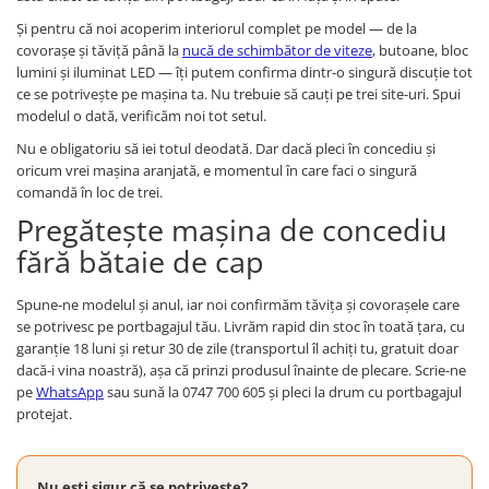
Și pentru că noi acoperim interiorul complet pe model — de la
covorașe și tăviță până la
nucă de schimbător de viteze
, butoane, bloc
lumini și iluminat LED — îți putem confirma dintr-o singură discuție tot
ce se potrivește pe mașina ta. Nu trebuie să cauți pe trei site-uri. Spui
modelul o dată, verificăm noi tot setul.
Nu e obligatoriu să iei totul deodată. Dar dacă pleci în concediu și
oricum vrei mașina aranjată, e momentul în care faci o singură
comandă în loc de trei.
Pregătește mașina de concediu
fără bătaie de cap
Spune-ne modelul și anul, iar noi confirmăm tăvița și covorașele care
se potrivesc pe portbagajul tău. Livrăm rapid din stoc în toată țara, cu
garanție 18 luni și retur 30 de zile (transportul îl achiți tu, gratuit doar
dacă-i vina noastră), așa că prinzi produsul înainte de plecare. Scrie-ne
pe
WhatsApp
sau sună la 0747 700 605 și pleci la drum cu portbagajul
protejat.
Nu ești sigur că se potrivește?