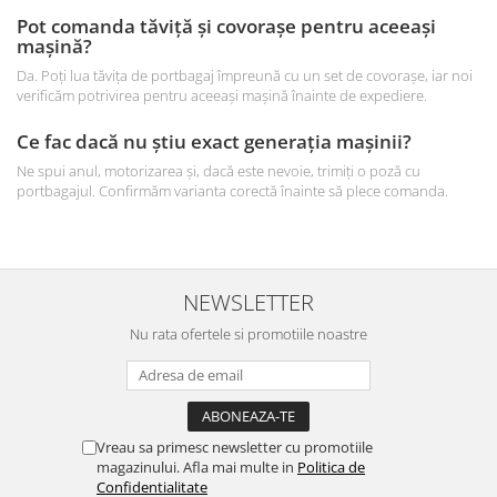
Pot comanda tăviță și covorașe pentru aceeași
mașină?
Da. Poți lua tăvița de portbagaj împreună cu un set de covorașe, iar noi
verificăm potrivirea pentru aceeași mașină înainte de expediere.
Ce fac dacă nu știu exact generația mașinii?
Ne spui anul, motorizarea și, dacă este nevoie, trimiți o poză cu
portbagajul. Confirmăm varianta corectă înainte să plece comanda.
NEWSLETTER
Nu rata ofertele si promotiile noastre
Vreau sa primesc newsletter cu promotiile
magazinului. Afla mai multe in
Politica de
Confidentialitate