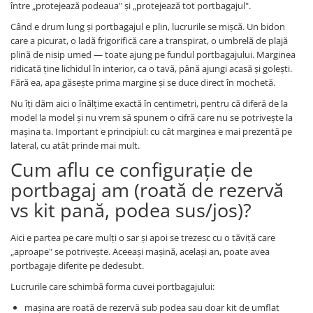
între „protejează podeaua" și „protejează tot portbagajul".
Când e drum lung și portbagajul e plin, lucrurile se mișcă. Un bidon
care a picurat, o ladă frigorifică care a transpirat, o umbrelă de plajă
plină de nisip umed — toate ajung pe fundul portbagajului. Marginea
ridicată ține lichidul în interior, ca o tavă, până ajungi acasă și golești.
Fără ea, apa găsește prima margine și se duce direct în mochetă.
Nu îți dăm aici o înălțime exactă în centimetri, pentru că diferă de la
model la model și nu vrem să spunem o cifră care nu se potrivește la
mașina ta. Important e principiul: cu cât marginea e mai prezentă pe
lateral, cu atât prinde mai mult.
Cum aflu ce configurație de
portbagaj am (roată de rezervă
vs kit pană, podea sus/jos)?
Aici e partea pe care mulți o sar și apoi se trezesc cu o tăviță care
„aproape" se potrivește. Aceeași mașină, același an, poate avea
portbagaje diferite pe dedesubt.
Lucrurile care schimbă forma cuvei portbagajului:
mașina are roată de rezervă sub podea sau doar kit de umflat