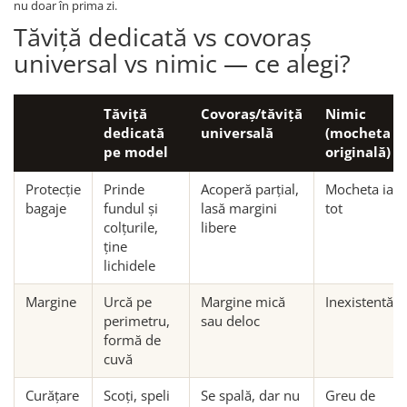
nu doar în prima zi.
Tăviță dedicată vs covoraș
universal vs nimic — ce alegi?
Tăviță
Covoraș/tăviță
Nimic
dedicată
universală
(mocheta
pe model
originală)
Protecție
Prinde
Acoperă parțial,
Mocheta ia
bagaje
fundul și
lasă margini
tot
colțurile,
libere
ține
lichidele
Margine
Urcă pe
Margine mică
Inexistentă
perimetru,
sau deloc
formă de
cuvă
Curățare
Scoți, speli
Se spală, dar nu
Greu de