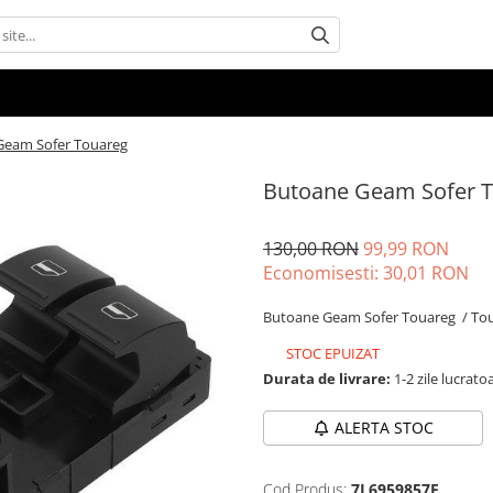
Geam Sofer Touareg
Butoane Geam Sofer 
130,00 RON
99,99 RON
Economisesti:
30,01
RON
Butoane Geam Sofer Touareg / Tou
STOC EPUIZAT
Durata de livrare:
1-2 zile lucrato
ALERTA STOC
Cod Produs:
7L6959857E