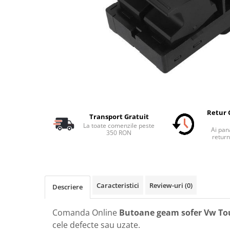
Schimbatoare Viteze
Accesorii Auto
Accesorii Auto Exterior
Husa Auto / Prelata Auto
Paravanturi Auto / Deflectoare Aer
Capace Roti
Accesorii Interior Auto
Inchidere Centralizata
Retur 
Transport Gratuit
Huse Auto
La toate comenzile peste
Ai pana
350 RON
Huse Scaune Auto
return
Husa Volan
Tavite Portbagaj Dedicate
Covorase Auto/ Presuri Auto
Caracteristici
Review-uri
(0)
Descriere
Seturi Interior
Accesorii Siguranta Auto
Comanda Online
Butoane geam sofer Vw To
Carcasa Cheie
cele defecte sau uzate.