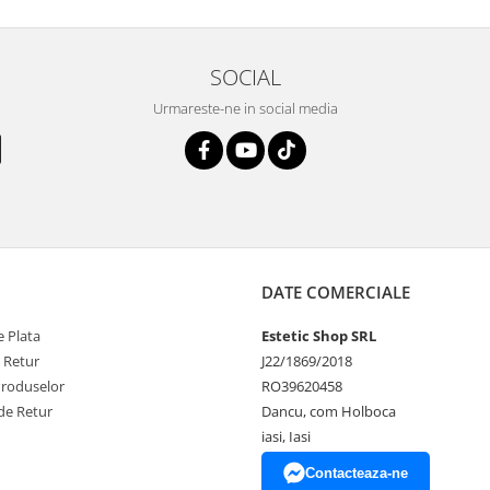
SOCIAL
Urmareste-ne in social media
DATE COMERCIALE
 Plata
Estetic Shop SRL
e Retur
J22/1869/2018
Produselor
RO39620458
de Retur
Dancu, com Holboca
iasi, Iasi
Contacteaza-ne