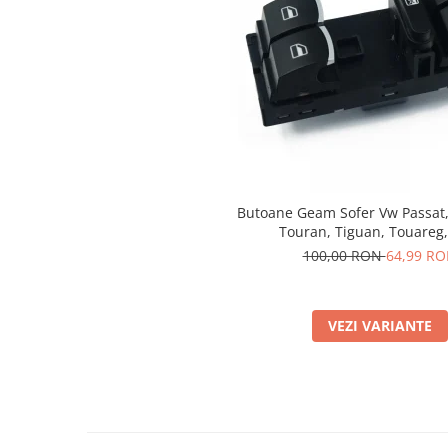
Spray Curatare Frane
Produse Intretinere si Detailing
Lubrifianti si Spray-uri de Curatare
Curatare si Detailing Interior
Vopsitorie, Chituri si Adezivi
Curatare si Detailing Exterior
Articole Auto Sezoniere
Butoane Geam Sofer Vw Passat, G
Produse de Iarna
Touran, Tiguan, Touareg,
Cabluri Pornire
100,00 RON
64,99 R
Produse de Vara
Blog
VEZI VARIANTE