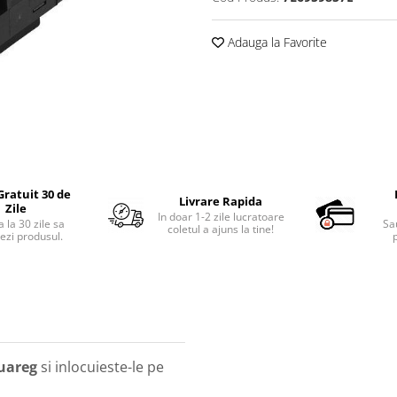
Adauga la Favorite
Gratuit 30 de
Livrare Rapida
Zile
In doar 1-2 zile lucratoare
 la 30 zile sa
Sa
coletul a ajuns la tine!
ezi produsul.
p
uareg
si inlocuieste-le pe