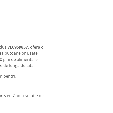
odus
7L6959857
, oferă o
rea butoanelor uzate.
0 pini de alimentare,
te de lungă durată.
n pentru
prezentând o soluție de