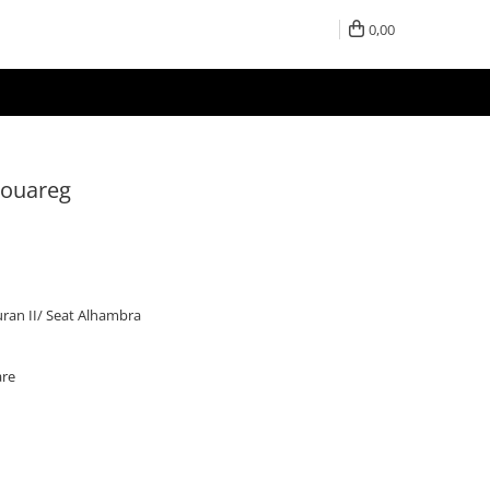
0,00
Touareg
ran II/ Seat Alhambra
are