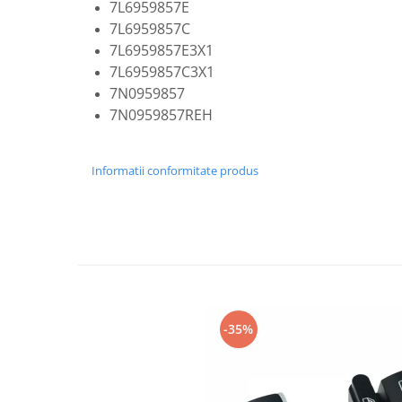
Oglinzi
7L6959857E
Pompa Spalator Parbriz
7L6959857C
7L6959857E3X1
Accesorii Camioane
7L6959857C3X1
Lampi si Proiectoare Camion
7N0959857
Marcaje si Echipamente de
7N0959857REH
Siguranta
Accesorii Cabina Camion
Informatii conformitate produs
Echipamente Electrice si
Pneumatice
Echipamente ADR si Utilitare
Uleiuri si Lichide Auto
Aditivi Auto
Aditivi Combustibil
Aditivi Ulei Motor
-35%
Aditivi DPF, Sistem Racire si
Servodirectie
Antigel