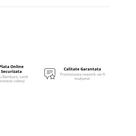
Plata Online
Calitate Garantata
Securizata
Promisiunea noastră: vei fi
u Ramburs, cand
mulțumit.
rimesti coletul