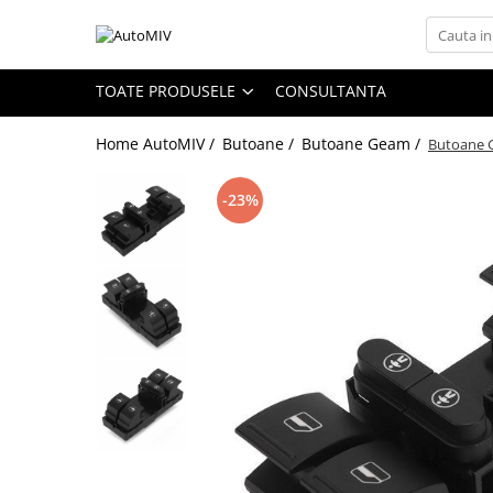
Toate Produsele
TOATE PRODUSELE
CONSULTANTA
Oferta Saptamanii
Home AutoMIV /
Butoane /
Butoane Geam /
Butoane 
Butoane
Butoane Geam
-23%
Bloc Lumini
Butoane Reglare Oglinzi
Seturi Butoane
Butoane Blocare/Deblocare
Buton Frana
Buton Clapeta Rezervor
Buton Portbagaj
Alte Butoane/Comutatoare
Butoane Semnalizare