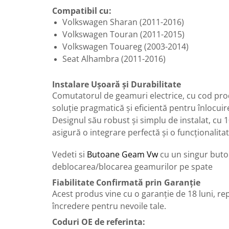
Accesorii Electronice Auto
Compatibil cu:
Incarcatoare Auto
Volkswagen Sharan (2011-2016)
Volkswagen Touran (2011-2015)
Accesorii pentru Roti si Anvelope
Volkswagen Touareg (2003-2014)
Husa Anvelope
Seat Alhambra (2011-2016)
Truse Chei
Organizatoare Auto
Instalare Ușoară și Durabilitate
Iluminat Auto
Comutatorul de geamuri electrice, cu cod pr
soluție pragmatică și eficientă pentru înlocui
Semnalizari
Designul său robust și simplu de instalat, cu 1
Faruri Ceata
asigură o integrare perfectă și o funcționalita
Proiectoare
Vedeti si
Butoane Geam Vw
cu un singur buto
Accesorii LED
deblocarea/blocarea geamurilor pe spate
Becuri Auto
Fiabilitate Confirmată prin Garanție
Piese Auto
Acest produs vine cu o garanție de 18 luni, re
Piese Caroserie
încredere pentru nevoile tale.
Amortizoare Capota
Coduri OE de referinta: