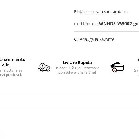
Plata securizata sau ramburs
Cod Produs:
WNHDS-VW002-gol
Adauga la Favorite
Gratuit 30 de
Livrare Rapida
Zile
In doar 1-2 zile lucratoare
 la 30 zile sa
Sa
coletul a ajuns la tine!
ezi produsul.
p