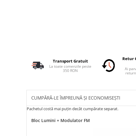
Retur 
Transport Gratuit
La toate comenzile peste
Ai pana
350 RON
return
CUMPĂRĂ-LE ÎMPREUNĂ ȘI ECONOMISEȘTI
Pachetul costă mai puțin decât cumpărate separat.
Bloc Lumini + Modulator FM