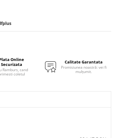
fplus
Plata Online
Calitate Garantata
Securizata
Promisiunea noastră: vei fi
u Ramburs, cand
mulțumit.
rimesti coletul