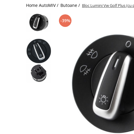
Home AutoMIV /
Butoane /
Bloc Lumini Vw Golf Plus (cu p
Schimbatoare Viteze
Accesorii Auto
-39%
Accesorii Auto Exterior
Husa Auto / Prelata Auto
Paravanturi Auto / Deflectoare Aer
Capace Roti
Accesorii Interior Auto
Inchidere Centralizata
Huse Auto
Huse Scaune Auto
Husa Volan
Tavite Portbagaj Dedicate
Covorase Auto/ Presuri Auto
Seturi Interior
Accesorii Siguranta Auto
Carcasa Cheie