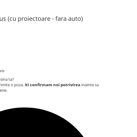
s (cu proiectoare - fara auto)
are
sina ta?
rimite o poza.
Iti confirmam noi potrivirea
inainte sa
erie.