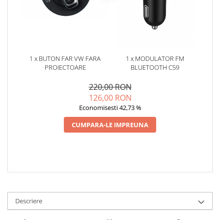
Oglinzi
Pompa Spalator Parbriz
Accesorii Camioane
Lampi si Proiectoare Camion
Marcaje si Echipamente de
1 x BUTON FAR VW FARA
1 x MODULATOR FM
Siguranta
PROIECTOARE
BLUETOOTH C59
Accesorii Cabina Camion
220,00 RON
Echipamente Electrice si
126,00 RON
Pneumatice
Economisesti 42,73 %
Echipamente ADR si Utilitare
CUMPARA-LE IMPREUNA
Uleiuri si Lichide Auto
Aditivi Auto
Aditivi Combustibil
Aditivi Ulei Motor
Aditivi DPF, Sistem Racire si
Servodirectie
Descriere
Antigel