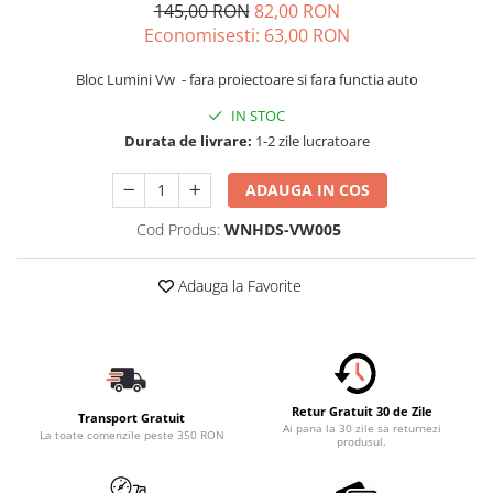
145,00 RON
82,00 RON
Schimbatoare Viteze
Economisesti:
63,00
RON
Accesorii Auto
Bloc Lumini Vw - fara proiectoare si fara functia auto
Accesorii Auto Exterior
Husa Auto / Prelata Auto
IN STOC
Durata de livrare:
1-2 zile lucratoare
Paravanturi Auto / Deflectoare Aer
Capace Roti
ADAUGA IN COS
Accesorii Interior Auto
Cod Produs:
WNHDS-VW005
Inchidere Centralizata
Huse Auto
Adauga la Favorite
Huse Scaune Auto
Husa Volan
Tavite Portbagaj Dedicate
Covorase Auto/ Presuri Auto
Seturi Interior
Retur Gratuit 30 de Zile
Transport Gratuit
Ai pana la 30 zile sa returnezi
Accesorii Siguranta Auto
La toate comenzile peste 350 RON
produsul.
Carcasa Cheie