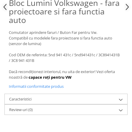
Bloc Lumini Volkswagen - fara
Spray Curatare Frane
proiectoare si fara functia
Produse Intretinere si Detailing
auto
Lubrifianti si Spray-uri de Curatare
Curatare si Detailing Interior
Comutator aprindere faruri / Buton Far pentru Vw.
Compatibil cu modelele fara proiectoare si fara functia auto
Vopsitorie, Chituri si Adezivi
(senzor de lumina)
Curatare si Detailing Exterior
Cod OEM de referinta: 5nd 941 431c / 5nd941431c / 3C8941431B
Articole Auto Sezoniere
/ 3C8 941 431B
Produse de Iarna
Dacă recondiționezi interiorul, nu uita de exterior! Vezi oferta
Cabluri Pornire
noastră de
capace roți pentru VW
Produse de Vara
Informatii conformitate produs
Blog
Caracteristici
Review-uri
(0)