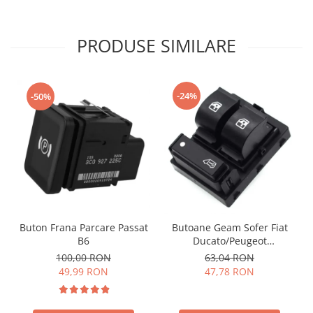
PRODUSE SIMILARE
-24%
-50%
Buton Frana Parcare Passat
Butoane Geam Sofer Fiat
B6
Ducato/Peugeot
Boxer/Citroen Jumper
100,00 RON
63,04 RON
49,99 RON
47,78 RON