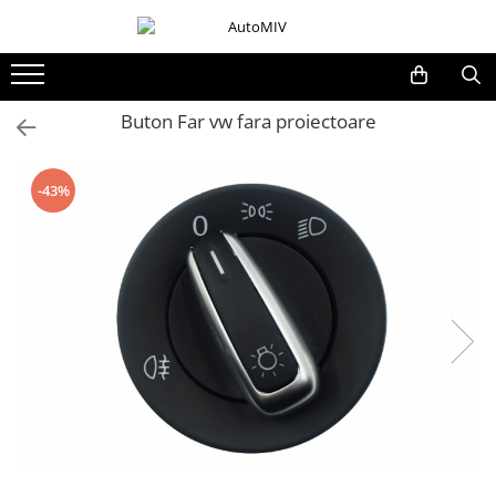
Toate Produsele
Oferta Saptamanii
Buton Far vw fara proiectoare
Butoane
Butoane Geam
-43%
Bloc Lumini
Butoane Reglare Oglinzi
Seturi Butoane
Butoane Blocare/Deblocare
Buton Frana
Buton Clapeta Rezervor
Buton Portbagaj
Alte Butoane/Comutatoare
Butoane Semnalizare