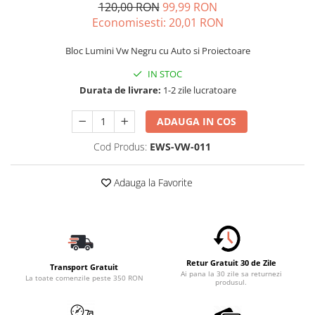
120,00 RON
99,99 RON
Schimbatoare Viteze
Economisesti:
20,01
RON
Accesorii Auto
Bloc Lumini Vw Negru cu Auto si Proiectoare
Accesorii Auto Exterior
Husa Auto / Prelata Auto
IN STOC
Durata de livrare:
1-2 zile lucratoare
Paravanturi Auto / Deflectoare Aer
Capace Roti
ADAUGA IN COS
Accesorii Interior Auto
Cod Produs:
EWS-VW-011
Inchidere Centralizata
Huse Auto
Adauga la Favorite
Huse Scaune Auto
Husa Volan
Tavite Portbagaj Dedicate
Covorase Auto/ Presuri Auto
Seturi Interior
Retur Gratuit 30 de Zile
Transport Gratuit
Ai pana la 30 zile sa returnezi
Accesorii Siguranta Auto
La toate comenzile peste 350 RON
produsul.
Carcasa Cheie