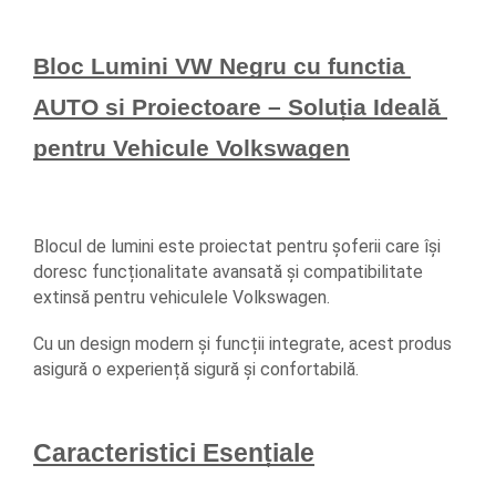
Spray Curatare Frane
Produse Intretinere si Detailing
Bloc Lumini VW Negru cu functia 
Lubrifianti si Spray-uri de Curatare
AUTO si Proiectoare – Soluția Ideală 
Curatare si Detailing Interior
pentru Vehicule Volkswagen
Vopsitorie, Chituri si Adezivi
Curatare si Detailing Exterior
Articole Auto Sezoniere
Blocul de lumini este proiectat pentru șoferii care își 
Produse de Iarna
doresc funcționalitate avansată și compatibilitate 
Cabluri Pornire
extinsă pentru vehiculele Volkswagen. 
Produse de Vara
Cu un design modern și funcții integrate, acest produs 
Blog
asigură o experiență sigură și confortabilă.
Caracteristici Esențiale