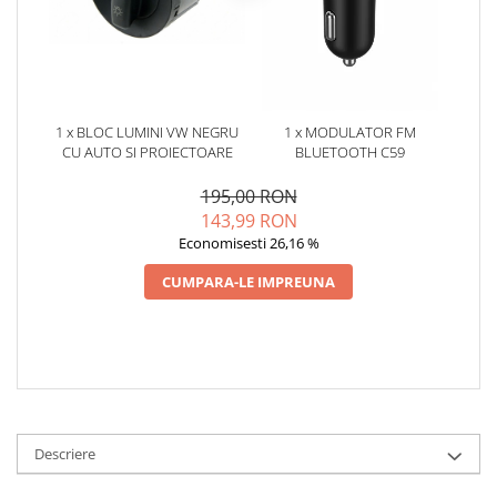
Oglinzi
Pompa Spalator Parbriz
Accesorii Camioane
Lampi si Proiectoare Camion
Marcaje si Echipamente de
1 x BLOC LUMINI VW NEGRU
1 x MODULATOR FM
Siguranta
CU AUTO SI PROIECTOARE
BLUETOOTH C59
Accesorii Cabina Camion
195,00 RON
Echipamente Electrice si
143,99 RON
Pneumatice
Economisesti 26,16 %
Echipamente ADR si Utilitare
CUMPARA-LE IMPREUNA
Uleiuri si Lichide Auto
Aditivi Auto
Aditivi Combustibil
Aditivi Ulei Motor
Aditivi DPF, Sistem Racire si
Servodirectie
Descriere
Antigel