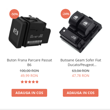
-24%
-50%
Buton Frana Parcare Passat
Butoane Geam Sofer Fiat
B6
Ducato/Peugeot
Boxer/Citroen Jumper
100,00 RON
63,04 RON
49,99 RON
47,78 RON
ADAUGA IN COS
ADAUGA IN COS