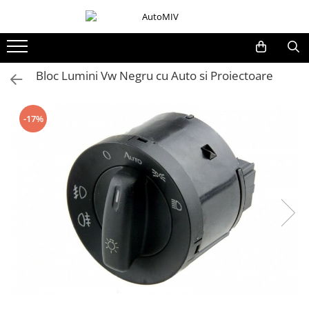
Toate Produsele
Oferta Saptamanii
Bloc Lumini Vw Negru cu Auto si Proiectoare
Butoane
Butoane Geam
-17%
Bloc Lumini
Butoane Reglare Oglinzi
Seturi Butoane
Butoane Blocare/Deblocare
Buton Frana
Buton Clapeta Rezervor
Buton Portbagaj
Alte Butoane/Comutatoare
Butoane Semnalizare