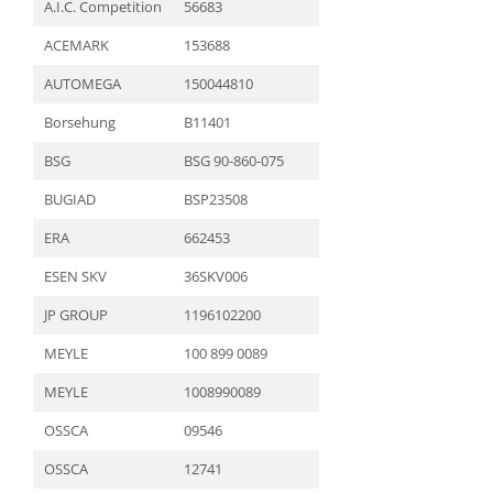
A.I.C. Competition
56683
ACEMARK
153688
AUTOMEGA
150044810
Borsehung
B11401
BSG
BSG 90-860-075
BUGIAD
BSP23508
ERA
662453
ESEN SKV
36SKV006
JP GROUP
1196102200
MEYLE
100 899 0089
MEYLE
1008990089
OSSCA
09546
OSSCA
12741