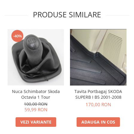
PRODUSE SIMILARE
-40%
Nuca Schimbator Skoda
Tavita Portbagaj SKODA
Octavia 1 Tour
SUPERB I B5 2001-2008
100,00 RON
170,00 RON
59,99 RON
VEZI VARIANTE
ADAUGA IN COS