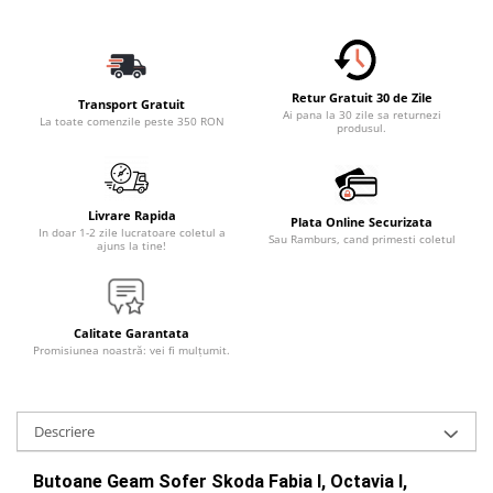
Retur Gratuit 30 de Zile
Transport Gratuit
Ai pana la 30 zile sa returnezi
La toate comenzile peste 350 RON
produsul.
Livrare Rapida
Plata Online Securizata
In doar 1-2 zile lucratoare coletul a
Sau Ramburs, cand primesti coletul
ajuns la tine!
Calitate Garantata
Promisiunea noastră: vei fi mulțumit.
Descriere
Butoane Geam Sofer Skoda Fabia I, Octavia I, 