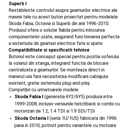
Superb I
Restabileste controlul asupra geamurilor electrice ale 
masinii tale cu acest buton proiectat pentru modelele 
Skoda Fabia, Octavia si Superb din anii 1996-2010. 
Produsul ofera o solutie fiabila pentru inlocuirea 
componentelor uzate, asigurand functionarea perfecta 
a sistemului de geamuri electrice fata si spate.
Compatibilitate si specificatii tehnice
Butonul este conceput special pentru pozitia soferului 
la volanul din stanga, integrand functia de blocare 
centralizata a geamurilor. Se monteaza direct in 
manerul usii fara necesitatea modificarii cablajului 
existent, gratie sistemului plug-and-play.
Compatibil cu urmatoarele modele:
Skoda Fabia I
 (generatia 6Y2/6Y5) produsa intre 
1999-2008, inclusiv versiunile hatchback si combi cu 
motorizari de 1.2, 1.4 TDI si 1.9 SDI/TDI
Skoda Octavia I
 (seria 1U/1U5) fabricata din 1996 
pana in 2010, potrivit pentru variantele cu motoare 