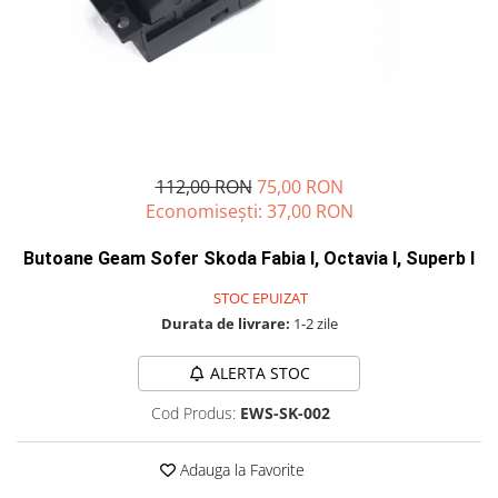
Carcasa Cheie
Accesorii Electronice Auto
Incarcatoare Auto
Accesorii pentru Roti si Anvelope
Husa Anvelope
Truse Chei
112,00 RON
75,00 RON
Organizatoare Auto
Economisești:
37,00
RON
Butoane Geam Sofer Skoda Fabia I, Octavia I, Superb I
STOC EPUIZAT
Durata de livrare:
1-2 zile
ALERTA STOC
Cod Produs:
EWS-SK-002
Adauga la Favorite