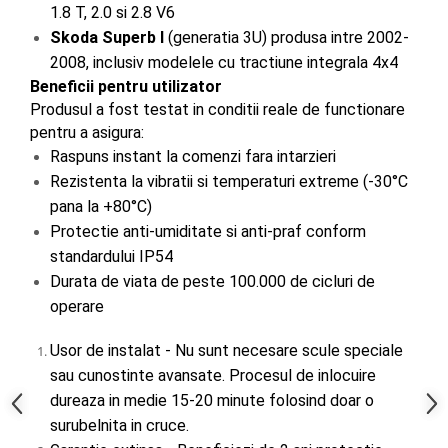
1.8 T, 2.0 si 2.8 V6
Skoda Superb I
 (generatia 3U) produsa intre 2002-
2008, inclusiv modelele cu tractiune integrala 4x4
Beneficii pentru utilizator
Produsul a fost testat in conditii reale de functionare 
pentru a asigura:
Raspuns instant la comenzi fara intarzieri
Rezistenta la vibratii si temperaturi extreme (-30°C 
pana la +80°C)
Protectie anti-umiditate si anti-praf conform 
standardului IP54
Durata de viata de peste 100.000 de cicluri de 
operare
Usor de instalat - Nu sunt necesare scule speciale 
sau cunostinte avansate. Procesul de inlocuire 
dureaza in medie 15-20 minute folosind doar o 
surubelnita in cruce.