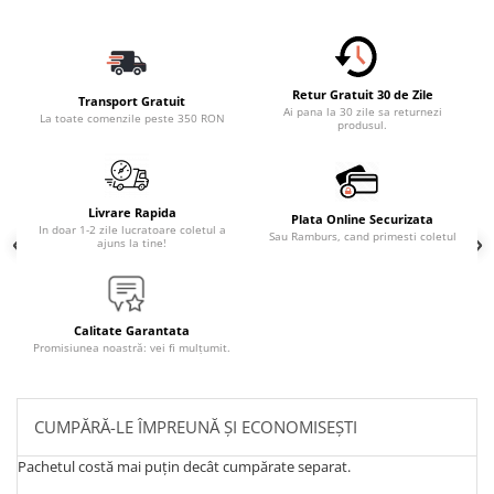
Retur Gratuit 30 de Zile
Transport Gratuit
Ai pana la 30 zile sa returnezi
La toate comenzile peste 350 RON
produsul.
Livrare Rapida
Plata Online Securizata
In doar 1-2 zile lucratoare coletul a
Sau Ramburs, cand primesti coletul
ajuns la tine!
Calitate Garantata
Promisiunea noastră: vei fi mulțumit.
CUMPĂRĂ-LE ÎMPREUNĂ ȘI ECONOMISEȘTI
Pachetul costă mai puțin decât cumpărate separat.