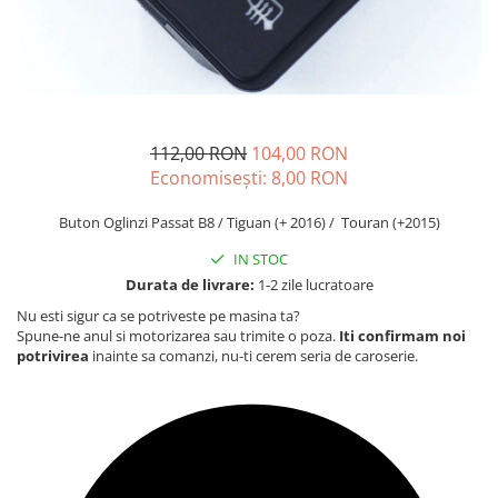
Carcasa Cheie
Accesorii Electronice Auto
Incarcatoare Auto
Accesorii pentru Roti si Anvelope
Husa Anvelope
112,00 RON
104,00 RON
Truse Chei
Economisești:
8,00
RON
Organizatoare Auto
Buton Oglinzi Passat B8 / Tiguan (+ 2016) / Touran (+2015)
IN STOC
Durata de livrare:
1-2 zile lucratoare
Nu esti sigur ca se potriveste pe masina ta?
Spune-ne anul si motorizarea sau trimite o poza.
Iti confirmam noi
potrivirea
inainte sa comanzi, nu-ti cerem seria de caroserie.