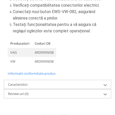
Verificați compatibilitatea conectorilor electrici.
Conectați noul buton EWS-VW-082, asigurând 
alinierea corectă a pinilor.
Testați funcționalitatea pentru a vă asigura că 
reglajul oglinzilor este complet operațional.
Producatori
Coduri OE
VAG
6RD959565B
VW
6RD959565B
Informatii conformitate produs
Caracteristici
Review-uri
(0)