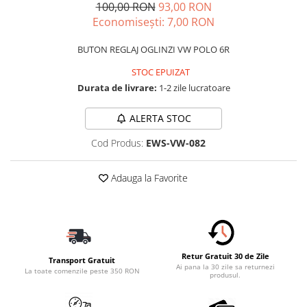
Carcasa Cheie
100,00 RON
93,00 RON
Economisești:
7,00
RON
Accesorii Electronice Auto
Incarcatoare Auto
BUTON REGLAJ OGLINZI VW POLO 6R
Accesorii pentru Roti si Anvelope
STOC EPUIZAT
Husa Anvelope
Durata de livrare:
1-2 zile lucratoare
Truse Chei
ALERTA STOC
Organizatoare Auto
Cod Produs:
EWS-VW-082
Adauga la Favorite
Retur Gratuit 30 de Zile
Transport Gratuit
Ai pana la 30 zile sa returnezi
La toate comenzile peste 350 RON
produsul.