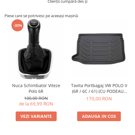
Clienții cumpără des și
Piese care se potrivesc pe aceeași mașină.
-30%
Nuca Schimbator Viteze
Tavita Portbagaj VW POLO V
Polo 6R
(6R / 6C / 61) (CU PODEAUA
INALTA) 2009-2017
100,00 RON
170,00 RON
de la 69,99 RON
VEZI VARIANTE
ADAUGA IN COS