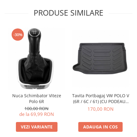
PRODUSE SIMILARE
-30%
Nuca Schimbator Viteze
Tavita Portbagaj VW POLO V
Polo 6R
(6R / 6C / 61) (CU PODEAUA
INALTA) 2009-2017
100,00 RON
170,00 RON
de la 69,99 RON
VEZI VARIANTE
ADAUGA IN COS