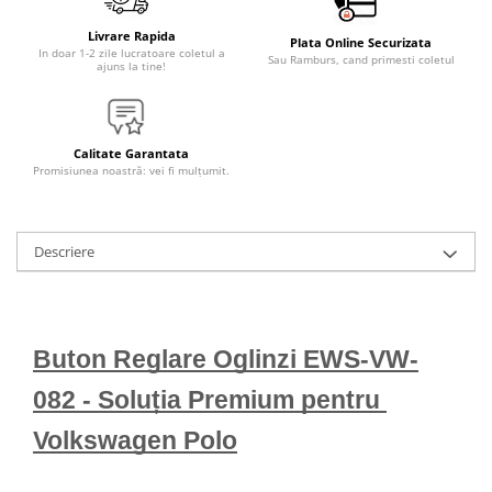
Livrare Rapida
Plata Online Securizata
In doar 1-2 zile lucratoare coletul a
Sau Ramburs, cand primesti coletul
ajuns la tine!
Calitate Garantata
Promisiunea noastră: vei fi mulțumit.
Descriere
Buton Reglare Oglinzi EWS-VW-
082 - Soluția Premium pentru 
Volkswagen Polo